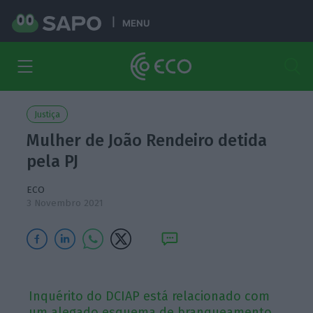
MENU
Justiça
Mulher de João Rendeiro detida
pela PJ
ECO
3 Novembro 2021
Inquérito do DCIAP está relacionado com
um alegado esquema de branqueamento