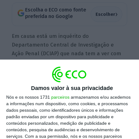
Escolha o ECO como fonte
›
Escolher
preferida no Google
Em causa está um inquérito do
Departamento Central de Investigação e
Ação Penal (DCIAP) que nada tem a ver com
os outros
processos em que o ex-presidente
do BPP foi
condenado
. Esta investigação à
parte, que conta com a colaboração dos
Damos valor à sua privacidade
inspetores da unidade nacional de combate à
corrupção da PJ e da Autoridade Tributária, é
Nós e os nossos 1731
parceiros
armazenamos e/ou acedemos
a informações num dispositivo, como cookies, e processamos
relativa a um
alegado esquema de
dados pessoais, como identificadores únicos e informações
branqueamento de capitais, que terá tido a
padrão enviadas por um dispositivo para publicidade e
conivência de Maria de Jesus Rendeiro
, que vai
conteúdos personalizados, medição de publicidade e
conteúdos, pesquisa de audiências e desenvolvimento de
passar a noite na prisão de Tires.
serviços.
Com a sua permissão, nós e os nossos parceiros