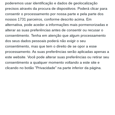
poderemos usar identificação e dados de geolocalização
precisos através da procura de dispositivos. Poderá clicar para
A mulher do ex-banqueiro tinha sido
consentir o processamento por nossa parte e pela parte dos
nossos 1731 parceiros, conforme descrito acima. Em
interrogada na sexta-feira pelo tribunal,
alternativa, pode aceder a informações mais pormenorizadas e
depois de
falhar o prazo de entrega de 15
alterar as suas preferências antes de consentir ou recusar o
obras de arte apreendidas em 2010
e que em
consentimento.
Tenha em atenção que algum processamento
dos seus dados pessoais poderá não exigir o seu
recente diligência não foram encontradas.
consentimento, mas que tem o direito de se opor a esse
Mas a sessão acabou por ser suspensa,
processamento. As suas preferências serão aplicadas apenas a
devido à falta de condições psicológicas de
este website. Você pode alterar suas preferências ou retirar seu
consentimento a qualquer momento voltando a este site e
Maria de Jesus Rendeiro
, que nesse processo
clicando no botão "Privacidade" na parte inferior da página.
pode vir a incorrer no
crime de descaminho e
desobediência por não conseguir explicar o
rasto de oito obras de arte
arrestadas pela
Justiça.
Já neste inquérito do DCIAP e que motivou
esta manhã as
buscas nas casas de Rendeiro,