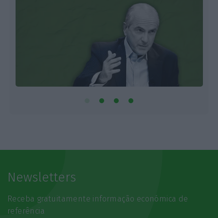
Newsletters
Receba gratuitamente informação económica de
referência