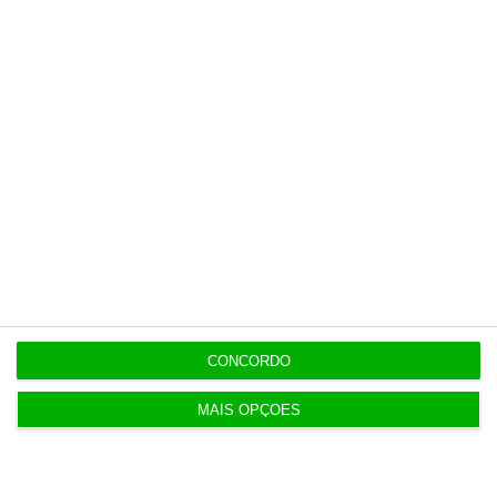
20:27
Praias com “impactos significativos” devido ao
mau tempo
20:24
Vending de Oliveira do Bairro compra fábrica de
copos e café
19:52
DGS emite recomendações para observar o
eclipse solar
CONCORDO
19:20
Amigo de Neves também fez obra para diretor
MAIS OPÇÕES
financeiro da PJ