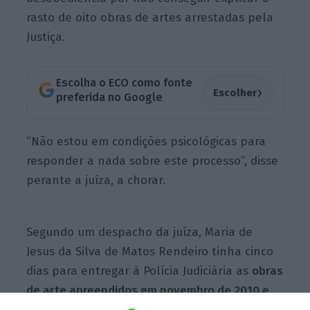
rasto de oito obras de artes arrestadas pela
Justiça.
Escolha o ECO como fonte
›
Escolher
preferida no Google
“Não estou em condições psicológicas para
responder a nada sobre este processo”, disse
perante a juíza, a chorar.
Segundo um despacho da juíza, Maria de
Jesus da Silva de Matos Rendeiro tinha cinco
dias para entregar à Polícia Judiciária as
obras
de arte apreendidos em novembro de 2010 e
que em diligência realizada no início da