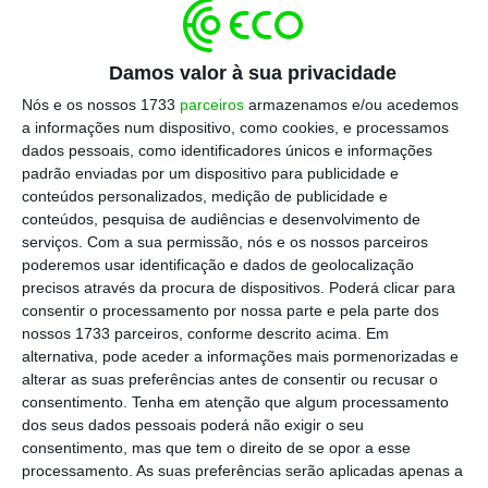
semana passada à sua casa, na Quinta Patinõ,
“não foram localizados”. Mas a mulher do ex-
Damos valor à sua privacidade
líder do BPP falhou este prazo.
Nós e os nossos 1733
parceiros
armazenamos e/ou acedemos
a informações num dispositivo, como cookies, e processamos
Os advogados do BPP revelaram em tribunal
dados pessoais, como identificadores únicos e informações
padrão enviadas por um dispositivo para publicidade e
que têm provas de que o ex-banqueiro terá
conteúdos personalizados, medição de publicidade e
lucrado 1,3 milhões de euros com a venda de
conteúdos, pesquisa de audiências e desenvolvimento de
oito obras de arte. Bens que terão sido
serviços.
Com a sua permissão, nós e os nossos parceiros
poderemos usar identificação e dados de geolocalização
vendidos entre outubro de 2020 e outubro de
precisos através da procura de dispositivos. Poderá clicar para
2021, quando João Rendeiro já estava fora do
consentir o processamento por nossa parte e pela parte dos
país.
nossos 1733 parceiros, conforme descrito acima. Em
alternativa, pode aceder a informações mais pormenorizadas e
alterar as suas preferências antes de consentir ou recusar o
Na quinta-feira, o
Expresso
referia que
três
consentimento.
Tenha em atenção que algum processamento
das obras de arte de João Rendeiro que
dos seus dados pessoais poderá não exigir o seu
consentimento, mas que tem o direito de se opor a esse
estavam arrestadas pela Justiça, ao cuidado
processamento. As suas preferências serão aplicadas apenas a
de Maria de Jesus Rendeiro, foram vendidas