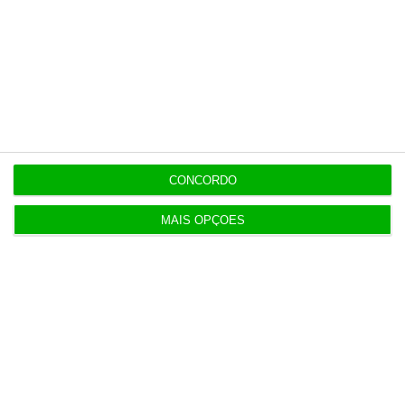
Assine já
Veja todos os planos
CONCORDO
Últimas
MAIS OPÇÕES
12:06
Livros pelo Telegram ‘rasgam’ mais de 75 milhões
às editoras
12:00
Banksy custa 175 mil euros aos contribuintes
ingleses