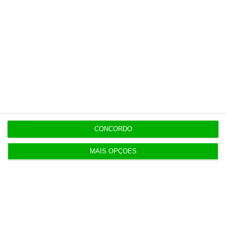
Últimas
19:53
Diretor financeiro da PJ nega obra feita por amigo
de Neves
19:53
CONCORDO
Trump recorre ao Supremo após tribunal parar
salão de baile
MAIS OPÇÕES
19:42
Bolt, Lime e Byrd criticam referendo às trotinetes
em Lisboa