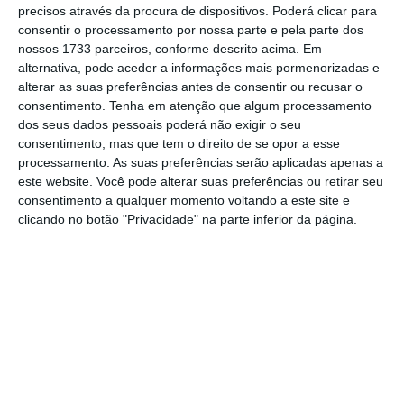
precisos através da procura de dispositivos. Poderá clicar para
imprensa no âmbito do 32.º Congresso da
consentir o processamento por nossa parte e pela parte dos
Hotelaria e Turismo, que decorre entre esta
nossos 1733 parceiros, conforme descrito acima. Em
alternativa, pode aceder a informações mais pormenorizadas e
quarta e sexta-feira em Albufeira.
alterar as suas preferências antes de consentir ou recusar o
consentimento.
Tenha em atenção que algum processamento
A maioria dos hotéis inquiridos aponta que a
dos seus dados pessoais poderá não exigir o seu
consentimento, mas que tem o direito de se opor a esse
receção, mesa e cozinha e andares são as
processamento. As suas preferências serão aplicadas apenas a
áreas mais carenciadas
, embora a
este website. Você pode alterar suas preferências ou retirar seu
“distribuição do território” não seja igual. Por
consentimento a qualquer momento voltando a este site e
clicando no botão "Privacidade" na parte inferior da página.
exemplo, a região de Lisboa aponta
“carências fortíssimas” nos departamentos
administrativos, recursos humanos e
manutenção, enquanto o Norte tem falta de
trabalhadores nos SPA, apontou Cristina Siza
Vieira, CEO da associação.