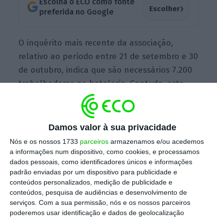
Escolha o ECO como fonte
›
Escolher
preferida no Google
O inquérito mais recente da associação,
relativo ao período entre 21 de setembro e 30
de outubro, indica que são necessários 7.200
trabalhadores na hotelaria. Contudo, este
número diz respeito a cerca de 400 hotéis dos
associados da AHP, num universo de cerca de
800, levando o presidente Raul Martins a
Damos valor à sua privacidade
estimar que a
totalidade do setor — cerca de
Nós e os nossos 1733
parceiros
armazenamos e/ou acedemos
1.200 hotéis — precise de cerca de 15 mil
a informações num dispositivo, como cookies, e processamos
dados pessoais, como identificadores únicos e informações
pessoas para responder às necessidades.
padrão enviadas por um dispositivo para publicidade e
conteúdos personalizados, medição de publicidade e
conteúdos, pesquisa de audiências e desenvolvimento de
Os números foram revelados à imprensa esta
serviços.
Com a sua permissão, nós e os nossos parceiros
poderemos usar identificação e dados de geolocalização
quarta-feira, durante uma conferência de