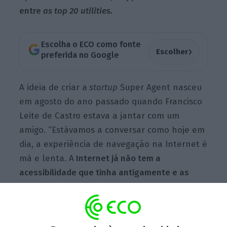
entre
as top 20 utilities.
Escolha o ECO como fonte
›
Escolher
preferida no Google
A ideia de criar a
startup
Super Agent nasceu
em agosto do ano passado quando Francisco
Leite de Castro estava a jantar com um
amigo. “Estávamos a conversar como hoje em
dia, a experiência de navegação na Internet é
má e lenta. A
Internet já não tem a
acessibilidade que tinha antigamente e as
maiores causas disto são os
pop-u
ps
para os
cookies”,
conta ao ECO, o jovem
empreendedor.