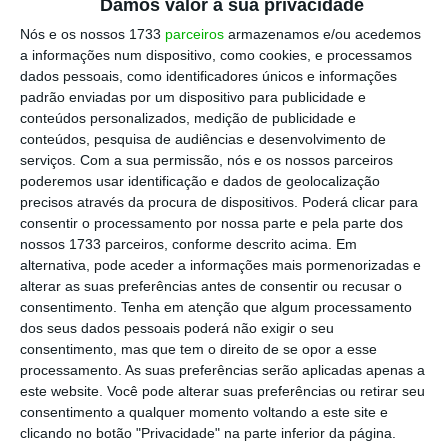
Damos valor à sua privacidade
Nós e os nossos 1733
parceiros
armazenamos e/ou acedemos
Diagnosticado o problema, Francisco Leite de
a informações num dispositivo, como cookies, e processamos
dados pessoais, como identificadores únicos e informações
Castro começou a pensar em resolver duas
padrão enviadas por um dispositivo para publicidade e
questões: “Melhorar a experiência do
conteúdos personalizados, medição de publicidade e
utilizador na internet e devolver o poder às
conteúdos, pesquisa de audiências e desenvolvimento de
serviços.
Com a sua permissão, nós e os nossos parceiros
pessoas de decidir o que é feito com os seus
poderemos usar identificação e dados de geolocalização
dados”.
precisos através da procura de dispositivos. Poderá clicar para
consentir o processamento por nossa parte e pela parte dos
nossos 1733 parceiros, conforme descrito acima. Em
Francisco Leite de Castro convidou Diogo
alternativa, pode aceder a informações mais pormenorizadas e
Minhava Lopes para abraçar o projeto e para
alterar as suas preferências antes de consentir ou recusar o
juntos desenvolverem a aplicação.
Ambos
consentimento.
Tenha em atenção que algum processamento
dos seus dados pessoais poderá não exigir o seu
despediram-se dos trabalhos para dedicarem-
consentimento, mas que tem o direito de se opor a esse
se de corpo e à alma à Super Agent
.
“Quando a
processamento. As suas preferências serão aplicadas apenas a
ideia surgiu fez tanto sentido que mergulhei
este website. Você pode alterar suas preferências ou retirar seu
consentimento a qualquer momento voltando a este site e
quase de cabeça
“, conta ao ECO, Francisco
clicando no botão "Privacidade" na parte inferior da página.
Leite de Castro.