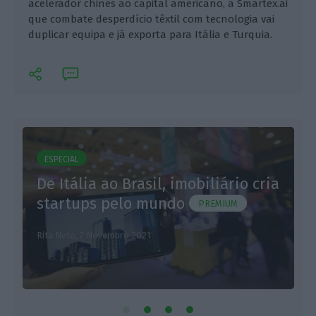
acelerador chinês ao capital americano, a Smartex.ai
que combate desperdício têxtil com tecnologia vai
duplicar equipa e já exporta para Itália e Turquia.
ESPECIAL
De Itália ao Brasil, imobiliário cria
J
startups pelo mundo
PREMIUM
Rita Neto,
7 Novembro 2021