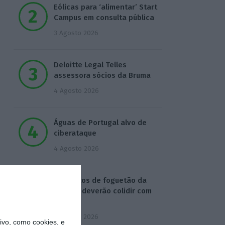
Eólicas para ‘alimentar’ Start
Campus em consulta pública
3 Agosto 2026
Deloitte Legal Telles
assessora sócios da Bruma
4 Agosto 2026
Águas de Portugal alvo de
ciberataque
4 Agosto 2026
Destroços de foguetão da
SpaceX deverão colidir com
Lua
5 Agosto 2026
vo, como cookies, e