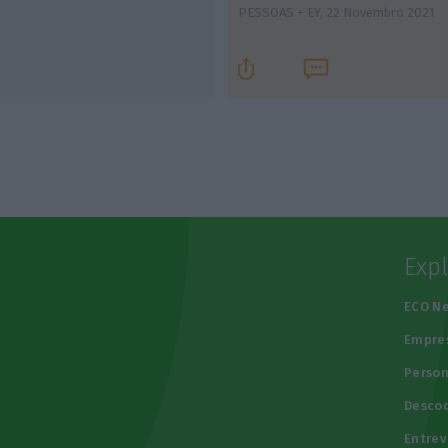
PESSOAS + EY,
22 Novembro 2021
Exp
e
ECO N
Empre
Person
Descod
Entrev