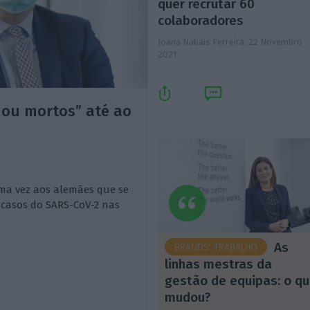
quer recrutar 60
colaboradores
Joana Nabais Ferreira,
22 Novembro
2021
 ou mortos” até ao
ma vez aos alemães que se
 casos do SARS-CoV-2 nas
As
BRANDS' TRABALHO
linhas mestras da
gestão de equipas: o q
mudou?