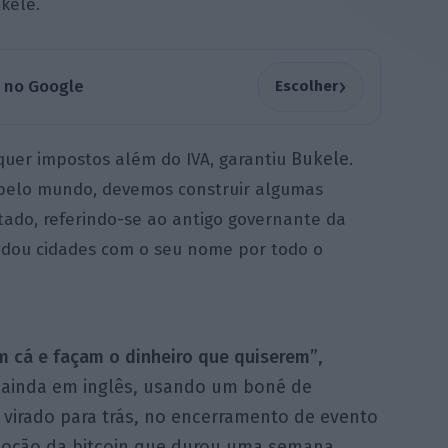
kele.
›
a no Google
Escolher
Bukele
quer impostos além do IVA, garantiu
.
 pelo mundo, devemos construir algumas
Estado, referindo-se ao antigo governante da
ndou cidades com o seu nome por todo o
m cá e façam o dinheiro que quiserem”
,
 ainda em inglês, usando um boné de
 virado para trás, no encerramento de evento
oção da bitcoin que durou uma semana.