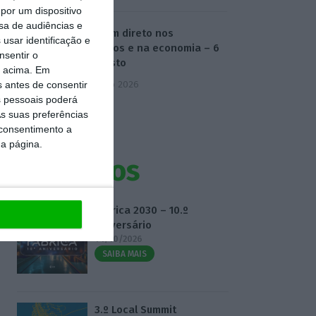
por um dispositivo
sa de audiências e
O dia em direto nos
usar identificação e
mercados e na economia – 6
nsentir o
de agosto
o acima. Em
6 Agosto 2026
s antes de consentir
 pessoais poderá
s suas preferências
 consentimento a
da página.
Eventos
Fábrica 2030 – 10.º
Aniversário
14/10/2026
SAIBA MAIS
3.º Local Summit