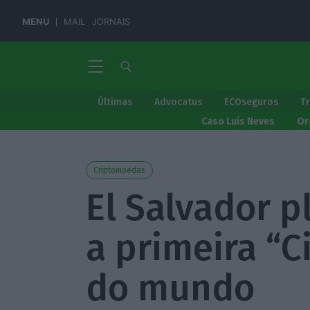
MENU
MAIL
JORNAIS
Últimas
Advocatus
ECOseguros
T
Caso Luís Neves
Or
Criptomoedas
El Salvador p
a primeira “C
do mundo