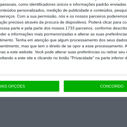
essoais, como identificadores únicos e informações padrão enviadas 
nta, às reportagens e especiais que
conteúdos personalizados, medição de publicidade e conteúdos, pesqui
ória.
serviços.
Com a sua permissão, nós e os nossos parceiros poderemos 
ção precisos através da procura de dispositivos. Poderá clicar para co
ossa parte e pela parte dos nossos 1733 parceiros, conforme descrit
 de apoiar o ECO e os seus
eder a informações mais pormenorizadas e alterar as suas preferência
artida é o jornalismo independente,
timento.
Tenha em atenção que algum processamento dos seus dados
nsentimento, mas que tem o direito de se opor a esse processamento. A
as a este website. Você pode alterar suas preferências ou retirar seu
tando a este site e clicando no botão "Privacidade" na parte inferior 
Assine já
todos os planos
AIS OPÇÕES
CONCORDO