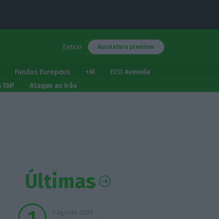
Entrar
Assinatura premium
Fundos Europeus
+M
ECO Avenida
a TAP
Ataque ao Irão
Últimas
7 Agosto 2026