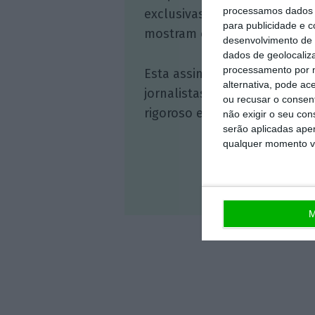
processamos dados p
exclusivas, à opinião que co
para publicidade e 
mostram o outro lado da hist
desenvolvimento de 
dados de geolocaliza
processamento por n
Esta assinatura é uma forma
alternativa, pode ac
jornalistas. A nossa contrap
ou recusar o consen
rigoroso e credível.
não exigir o seu co
serão aplicadas apen
qualquer momento vol
Veja 
M