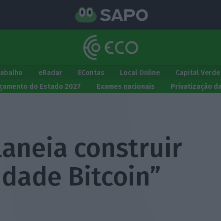
rabalho
eRadar
EContas
Local Online
Capital Verde
çamento do Estado 2027
Exames nacionais
Privatização d
laneia construir
idade Bitcoin”