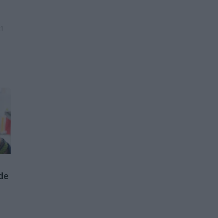
21
 de