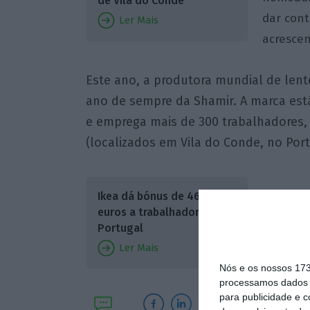
de Vila do Conde
dar cont
Ler Mais
acrescen
Este ano, a produtora mundial de len
ano de sempre da Shamir. A marca es
e emprega mais de 300 trabalhadores, d
(localizados em Vila do Conde, no Port
Ikea dá bónus de 465
euros a trabalhadores em
Portugal
Ler Mais
Nós e os nossos 17
processamos dados p
para publicidade e 