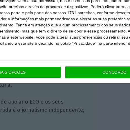
serviços.
Com a sua permissão, nós e os nossos parceiros poderemos 
ção precisos através da procura de dispositivos. Poderá clicar para co
ossa parte e pela parte dos nossos 1731 parceiros, conforme descrit
eder a informações mais pormenorizadas e alterar as suas preferência
 ECO Premium
timento.
Tenha em atenção que algum processamento dos seus dados
nsentimento, mas que tem o direito de se opor a esse processamento. A
as a este website. Você pode alterar suas preferências ou retirar seu
mação é mais importante do que
tando a este site e clicando no botão "Privacidade" na parte inferior 
dependente e rigoroso.
Premium e tenha acesso a notícias
AIS OPÇÕES
CONCORDO
nta, às reportagens e especiais que
ória.
 de apoiar o ECO e os seus
artida é o jornalismo independente,