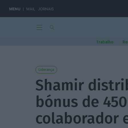
MENU
MAIL
JORNAIS
Trabalho
Re
Liderança
Shamir distri
bónus de 450
colaborador 