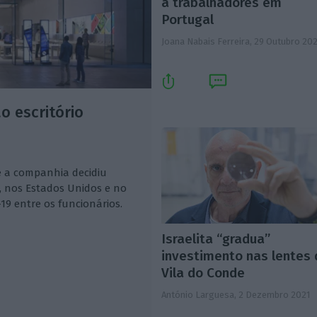
a trabalhadores em
Portugal
Joana Nabais Ferreira,
29 Outubro 20
o escritório
 a companhia decidiu
, nos Estados Unidos e no
9 entre os funcionários.
Israelita “gradua”
investimento nas lentes
Vila do Conde
António Larguesa,
2 Dezembro 2021