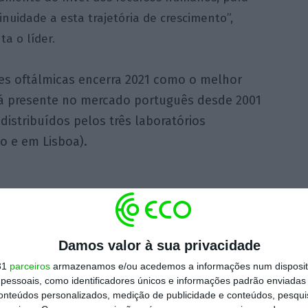
inuidade a esta trajetória de crescimento”,
ta o líder.
tes oftálmicas encerra 2021 como o melhor
tá presente no mercado português desde 2001
istribuídos pelos três laboratórios
o e em Lisboa).
Damos valor à sua privacidade
31
parceiros
armazenamos e/ou acedemos a informações num dispositi
essoais, como identificadores únicos e informações padrão enviadas 
conteúdos personalizados, medição de publicidade e conteúdos, pesqui
https://eco.sapo.pt/2021/12/21/shamir-distribui-lucros-da-bonus-de-450-euros-a-cada-colaborador-em-portugal/
Copiar