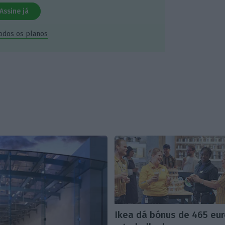
Assine já
todos os planos
Ikea dá bónus de 465 eu