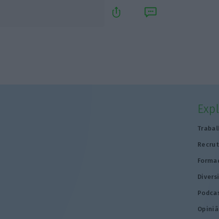
Exp
Trabal
Recru
Forma
Divers
Podca
Opiniã