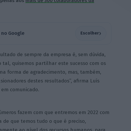
 apenas aos
mais de 300 colaboradores da
›
a no Google
Escolher
sultado de sempre da empresa é, sem dúvida,
 tal, quisemos partilhar este sucesso com os
na forma de agradecimento, mas, também,
sionadores destes resultados”, afirma Luís
do em comunicado.
números fazem com que entremos em 2022 com
a de que temos tudo o que é preciso,
mente ao nível dos recursos humanos, para