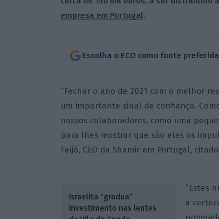
cerca de 150 mil euros, a ser distribuído
empresa em Portugal
.
Escolha o ECO como fonte preferid
“Fechar o ano de 2021 com o melhor re
um importante sinal de confiança. Como
nossos colaboradores, como uma peque
para lhes mostrar que são eles os impul
Feijó, CEO da Shamir em Portugal, cita
“Estes 
Israelita “gradua”
a certez
investimento nas lentes
nomeada