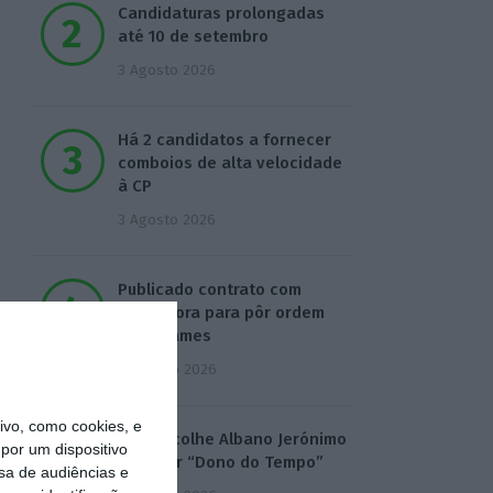
Candidaturas prolongadas
até 10 de setembro
3 Agosto 2026
Há 2 candidatos a fornecer
comboios de alta velocidade
à CP
3 Agosto 2026
Publicado contrato com
consultora para pôr ordem
nos exames
4 Agosto 2026
vo, como cookies, e
TML escolhe Albano Jerónimo
por um dispositivo
para ser “Dono do Tempo”
sa de audiências e