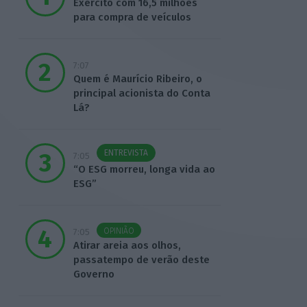
Exército com 16,5 milhões
para compra de veículos
7:07
Quem é Maurício Ribeiro, o
principal acionista do Conta
Lá?
ENTREVISTA
7:05
“O ESG morreu, longa vida ao
ESG”
OPINIÃO
7:05
Atirar areia aos olhos,
passatempo de verão deste
Governo