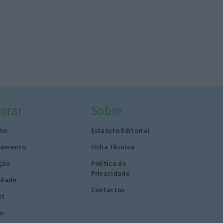
lorar
Sobre
ho
Estatuto Editorial
tamento
Ficha Técnica
ção
Política de
Privacidade
idade
Contactos
st
o