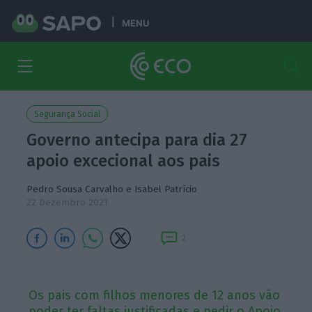
MENU
Segurança Social
Governo antecipa para dia 27
apoio excecional aos pais
Pedro Sousa Carvalho
e
Isabel Patrício
22 Dezembro 2021
2
Os pais com filhos menores de 12 anos vão
poder ter faltas justificadas e pedir o Apoio