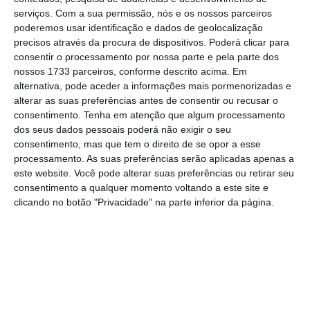
serviços.
Com a sua permissão, nós e os nossos parceiros
poderemos usar identificação e dados de geolocalização
Este apoio destina-se aos trabalhadores com
precisos através da procura de dispositivos. Poderá clicar para
filhos ou outros dependentes menores de 12
consentir o processamento por nossa parte e pela parte dos
nossos 1733 parceiros, conforme descrito acima. Em
anos a seu cargo (ou, independentemente da
alternativa, pode aceder a informações mais pormenorizadas e
idade, no caso dos dependentes com
alterar as suas preferências antes de consentir ou recusar o
deficiência ou doença crónica).
Estes pais
consentimento.
Tenha em atenção que algum processamento
dos seus dados pessoais poderá não exigir o seu
terão direito a ter as suas faltas justificadas
consentimento, mas que tem o direito de se opor a esse
(sem perda de direitos, salvo quanto à
processamento. As suas preferências serão aplicadas apenas a
retribuição),
bem como a receber o apoio
este website. Você pode alterar suas preferências ou retirar seu
consentimento a qualquer momento voltando a este site e
excecional à família.
clicando no botão "Privacidade" na parte inferior da página.
O trabalhador por conta de outrem que
esteja abrangido por este apoio
terá direito a
dois terços da sua remuneração base,
pagos
em iguais partes pela entidade empregadora
e pela Segurança Social.