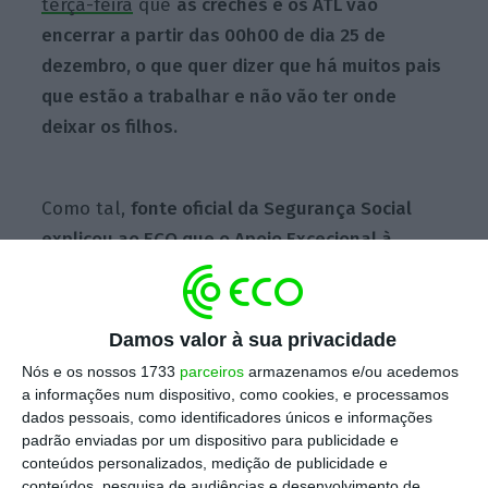
terça-feira
que
as creches e os ATL vão
encerrar a partir das 00h00 de dia 25 de
dezembro, o que quer dizer que há muitos pais
que estão a trabalhar e não vão ter onde
deixar os filhos.
Como tal,
fonte oficial da Segurança Social
explicou ao ECO que o Apoio Excecional à
Família vai arrancar mais cedo,
no dia 27 de
dezembro. “Entre 27 de dezembro e 9 de
janeiro de 2022 ficam suspensas as atividades
Damos valor à sua privacidade
formativas desenvolvidas em regime
Nós e os nossos 1733
parceiros
armazenamos e/ou acedemos
presencial realizadas por entidades
a informações num dispositivo, como cookies, e processamos
dados pessoais, como identificadores únicos e informações
formadoras de natureza pública, privada,
padrão enviadas por um dispositivo para publicidade e
cooperativa ou social”, explicou a mesma
conteúdos personalizados, medição de publicidade e
fonte.
conteúdos, pesquisa de audiências e desenvolvimento de