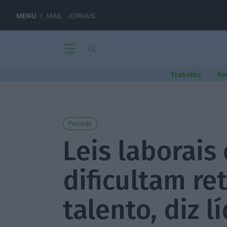
MENU
MAIL
JORNAIS
Trabalho
Re
Pessoas
Leis laborais
dificultam re
talento, diz 