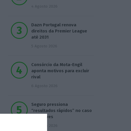
4 Agosto 2026
Dazn Portugal renova
direitos da Premier League
até 2031
5 Agosto 2026
Consórcio da Mota-Engil
aponta motivos para excluir
rival
6 Agosto 2026
Seguro pressiona
“resultados rápidos” no caso
Luís Neves
6 Agosto 2026