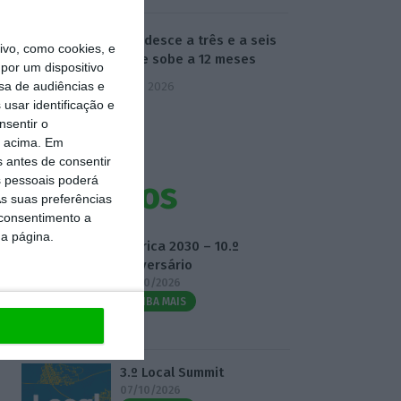
Euribor desce a três e a seis
vo, como cookies, e
meses e sobe a 12 meses
por um dispositivo
sa de audiências e
7 Agosto 2026
usar identificação e
nsentir o
o acima. Em
s antes de consentir
 pessoais poderá
Eventos
s suas preferências
 consentimento a
da página.
Fábrica 2030 – 10.º
Aniversário
14/10/2026
SAIBA MAIS
3.º Local Summit
07/10/2026