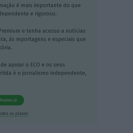
mação é mais importante do que
dependente e rigoroso.
Premium e tenha acesso a notícias
nta, às reportagens e especiais que
ória.
 de apoiar o ECO e os seus
artida é o jornalismo independente,
Assine já
todos os planos