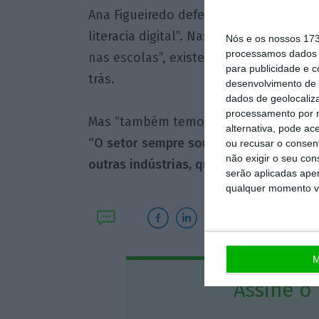
Ana Figueiredo defendeu também que “
literacia digital”. Nas competências bá
Nós e os nossos 17
processamos dados p
nas escolas”, existe uma “população 
para publicidade e 
trás.
desenvolvimento de 
dados de geolocaliza
processamento por n
Mas “também temos de desenvolver co
alternativa, pode ac
“O setor sempre soube atrair talento, 
ou recusar o consen
não exigir o seu co
outras indústrias, que são mais
sexy
.”
serão aplicadas apen
qualquer momento vol
M
Assine o