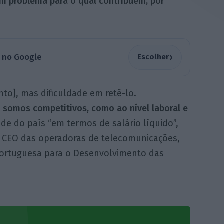
m problema para o qual contribuem, por
›
a no Google
Escolher
nto], mas dificuldade em retê-lo.
 somos competitivos, como ao nível laboral e
de do país “em termos de salário líquido”,
s CEO das operadoras de telecomunicações,
Portuguesa para o Desenvolvimento das