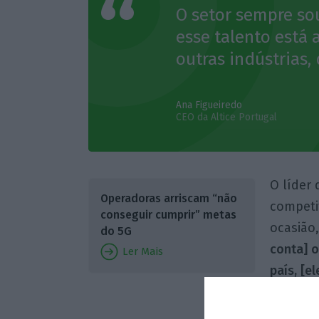
O setor sempre sou
esse talento está 
outras indústrias
Ana Figueiredo
CEO da Altice Portugal
O líder
Operadoras arriscam “não
competit
conseguir cumprir” metas
ocasião,
do 5G
conta] 
Ler Mais
país, [e
casa.”