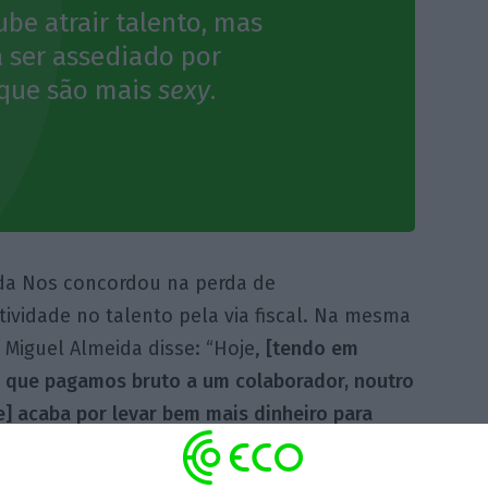
be atrair talento, mas
a ser assediado por
, que são mais
sexy
.
 da Nos concordou na perda de
ividade no talento pela via fiscal. Na mesma
 Miguel Almeida disse: “Hoje,
[tendo em
o que pagamos bruto a um colaborador, noutro
le] acaba por levar bem mais dinheiro para