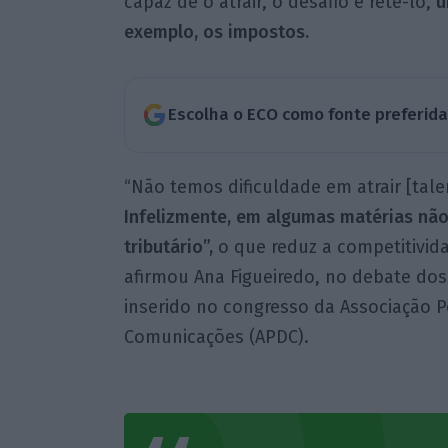
capaz de o atrair, o desafio é retê-lo,
u
exemplo, os impostos.
Escolha o ECO como fonte preferid
“Não temos dificuldade em atrair [tale
Infelizmente, em algumas matérias não
tributário”,
o que reduz a competitivida
afirmou Ana Figueiredo, no debate do
inserido no congresso da Associação 
Comunicações (APDC).