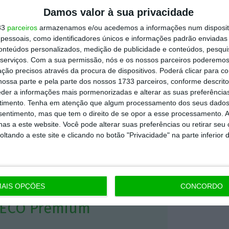
Portugal tem um trabalho a fazer na
Damos valor à sua privacidade
sicas, e apesar de ser necessário “um esforço
33
parceiros
armazenamos e/ou acedemos a informações num dispositi
essoais, como identificadores únicos e informações padrão enviadas 
envelhecida” que não pode ser deixada para
conteúdos personalizados, medição de publicidade e conteúdos, pesqui
serviços.
Com a sua permissão, nós e os nossos parceiros poderemos 
ção precisos através da procura de dispositivos. Poderá clicar para co
ossa parte e pela parte dos nossos 1733 parceiros, conforme descrit
mpetências avançadas”, indicou, rematando:
eder a informações mais pormenorizadas e alterar as suas preferência
mas esse talento está a ser assediado por
timento.
Tenha em atenção que algum processamento dos seus dados
nsentimento, mas que tem o direito de se opor a esse processamento. A
as a este website. Você pode alterar suas preferências ou retirar seu
tando a este site e clicando no botão "Privacidade" na parte inferior 
https://eco.sapo.pt/2022/05/12/leis-laborais-e-impostos-dificultam-retencao-de-talento-diz-lider-da-meo/
Copiar
AIS OPÇÕES
CONCORDO
 ECO Premium