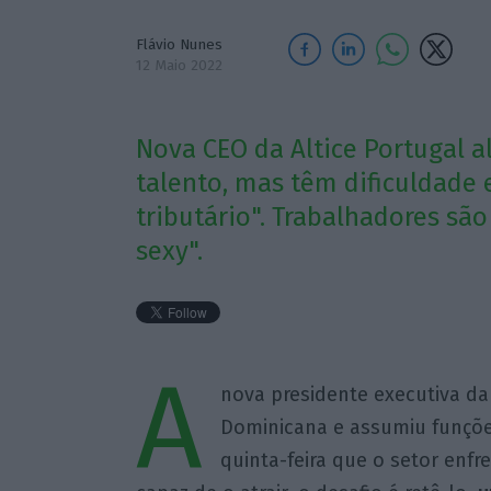
Flávio Nunes
12 Maio 2022
Nova CEO da Altice Portugal a
talento, mas têm dificuldade e
tributário". Trabalhadores sã
sexy".
A
nova presidente executiva da 
Dominicana e assumiu funçõ
quinta-feira que o setor enfr