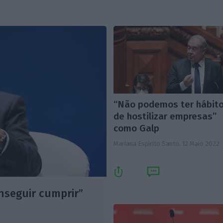
“Não podemos ter hábit
de hostilizar empresas”
como Galp
Mariana Espírito Santo,
12 Maio 2022
nseguir cumprir”