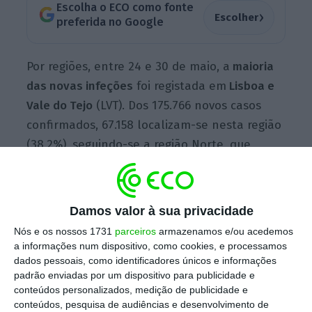
Escolha o ECO como fonte
›
Escolher
preferida no Google
Por regiões, entre 24 e 30 de maio, a
maioria
das novas infeções
foi registada em
Lisboa e
Vale do Tejo
(LVT). Dos 175.766 novos casos
confirmados, 67.158 localizam-se nesta região
(38,2%), seguindo-se a região Norte, que
contabilizou 59.685 novas infeções (cerca de
34%).
Damos valor à sua privacidade
Nós e os nossos 1731
parceiros
armazenamos e/ou acedemos
Quanto à taxa de mortalidade em Portugal
a informações num dispositivo, como cookies, e processamos
está em
21 óbitos por milhão de habitantes,
a
dados pessoais, como identificadores únicos e informações
sete dias, verificando-se um recuo de 5% face
padrão enviadas por um dispositivo para publicidade e
conteúdos personalizados, medição de publicidade e
ao
valor registado na semana anterior
(entre
conteúdos, pesquisa de audiências e desenvolvimento de