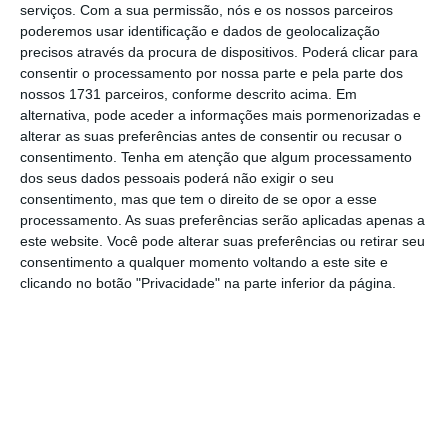
17 e 23 de maio).
serviços.
Com a sua permissão, nós e os nossos parceiros
poderemos usar identificação e dados de geolocalização
precisos através da procura de dispositivos. Poderá clicar para
A maioria dos infetados continua a recuperar
consentir o processamento por nossa parte e pela parte dos
em casa, tendo-se verificado um aumento no
nossos 1731 parceiros, conforme descrito acima. Em
número de pessoas hospitalizadas com Covid-
alternativa, pode aceder a informações mais pormenorizadas e
alterar as suas preferências antes de consentir ou recusar o
19. Na segunda-feira, 30 de maio,
havia 2.092
consentimento.
Tenha em atenção que algum processamento
pessoas internadas,
isto é, mais 250 face à
dos seus dados pessoais poderá não exigir o seu
segunda-feira anterior (a 23 de maio). Deste
consentimento, mas que tem o direito de se opor a esse
processamento. As suas preferências serão aplicadas apenas a
total,
107 pessoas estavam internadas em
este website. Você pode alterar suas preferências ou retirar seu
unidades de cuidados intensivos
(UCI), mais
consentimento a qualquer momento voltando a este site e
oito face à segunda-feira anterior.
clicando no botão "Privacidade" na parte inferior da página.
O boletim indica ainda que a
incidência em
Portugal fixou-se nos 1.707 casos por 100 mil
habitantes
, numa média a sete dias, o que
representa uma
quebra de 6% face ao