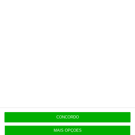
Últimas
15:22
Governo aprova modelo de governação do SAFE.
Quem faz o quê?
15:21
Força Aérea tem 6,7 milhões para fornecimento
alimentar
15:14
CONCORDO
Nors fica com camiões e autocarros da Volvo na
região Centro
MAIS OPÇÕES