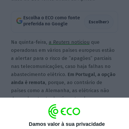
Escolha o ECO como fonte
›
Escolher
preferida no Google
Na quinta-feira,
a
Reuters
noticiou
que
operadoras em vários países europeus estão
a alertar para o risco de “apagões” parciais
nas telecomunicações, caso haja falhas no
abastecimento elétrico.
Em Portugal, a opção
ainda é remota
, porque, ao contrário de
países como a Alemanha, as elétricas não
dependem tanto do gás natural russo para a
produção de eletricidade. Mas não estão
imunes à subida dos preços.
Damos valor à sua privacidade