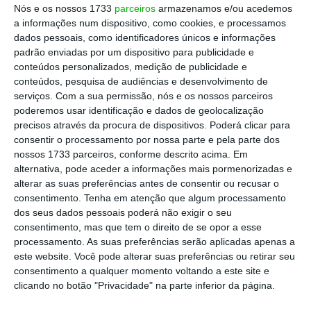
Nós e os nossos 1733
parceiros
armazenamos e/ou acedemos
O ECO questionou a Meo, Nos e Vodafone
a informações num dispositivo, como cookies, e processamos
sobre o risco de constrangimentos no
dados pessoais, como identificadores únicos e informações
padrão enviadas por um dispositivo para publicidade e
fornecimento de serviços de
conteúdos personalizados, medição de publicidade e
telecomunicações em Portugal por causa da
conteúdos, pesquisa de audiências e desenvolvimento de
crise energética que se vive na Europa. O
serviços.
Com a sua permissão, nós e os nossos parceiros
poderemos usar identificação e dados de geolocalização
setor optou por responder através da Apritel
precisos através da procura de dispositivos. Poderá clicar para
e começou por lembrar que “as principais
consentir o processamento por nossa parte e pela parte dos
infraestruturas de comunicações eletrónicas
nossos 1733 parceiros, conforme descrito acima. Em
alternativa, pode aceder a informações mais pormenorizadas e
do país têm autonomia energética,
suportada
alterar as suas preferências antes de consentir ou recusar o
em sistemas de socorro adequados”.
consentimento.
Tenha em atenção que algum processamento
dos seus dados pessoais poderá não exigir o seu
consentimento, mas que tem o direito de se opor a esse
processamento. As suas preferências serão aplicadas apenas a
este website. Você pode alterar suas preferências ou retirar seu
consentimento a qualquer momento voltando a este site e
clicando no botão "Privacidade" na parte inferior da página.