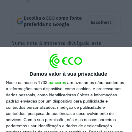
Escolha o ECO como fonte
›
Escolher
preferida no Google
Numa nota à imprensa divulgada esta
segunda-feira, o
Site Sul defende que “a
adesão rondou 75%
, maioritariamente nos
trabalhadores da produção e outras áreas,
Damos valor à sua privacidade
nos dois dias de greve”. Valores que não estão
Nós e os nossos 1733
parceiros
armazenamos e/ou acedemos
“muito longe dos números reais e verdadeiros
a informações num dispositivo, como cookies, e processamos
que a empresa apurou internamente e optou
dados pessoais, como identificadores únicos e informações
por não querer divulgar publicamente”. Por
padrão enviadas por um dispositivo para publicidade e
conteúdos personalizados, medição de publicidade e
isso, a estrutura sindical afeta à CGTP
desafia
conteúdos, pesquisa de audiências e desenvolvimento de
a Volkswagen Autoeuropa a “divulgar os
serviços.
Com a sua permissão, nós e os nossos parceiros
números reais que apurou internamente
da
poderemos usar identificação e dados de geolocalização