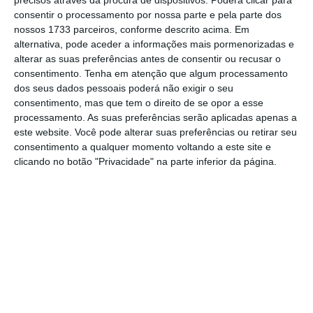
precisos através da procura de dispositivos. Poderá clicar para
adesão em cada turno à greve e
não oculte os
consentir o processamento por nossa parte e pela parte dos
mesmo da opinião pública
”.
nossos 1733 parceiros, conforme descrito acima. Em
alternativa, pode aceder a informações mais pormenorizadas e
alterar as suas preferências antes de consentir ou recusar o
consentimento.
Tenha em atenção que algum processamento
Durante as horas da greve, segundo o
dos seus dados pessoais poderá não exigir o seu
sindicato,
a empresa esteve a “recuperar
consentimento, mas que tem o direito de se opor a esse
carros que estavam parqueados com falta de
processamento. As suas preferências serão aplicadas apenas a
este website. Você pode alterar suas preferências ou retirar seu
peças” e no final “deu-os como saídos da linha
consentimento a qualquer momento voltando a este site e
de montagem
(carros de produção) de modo a
clicando no botão "Privacidade" na parte inferior da página.
poder dizer que atingiu o objetivo de
produção diária”.
Recorde-se que esta greve foi convocada
porque
os trabalhadores da Autoeuropa
exigem um aumento salarial extraordinário
de 5%
em dezembro, para compensar a perda
do poder de compra devido à inflação, mas a