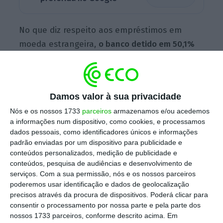
No que diz respeito aos empréstimos em
moeda estrangeira,
o banco detido em 50,1%
pelo BCP teve um encargo de 505 milhões de
euros no ano passado
— este dinheiro serve
para fazer face a eventuais contingências nos
Damos valor à sua privacidade
tribunais, somando-se aos 533 milhões de
Nós e os nossos 1733
parceiros
armazenamos e/ou acedemos
euros de provisões constituídas em 2021.
a informações num dispositivo, como cookies, e processamos
dados pessoais, como identificadores únicos e informações
padrão enviadas por um dispositivo para publicidade e
Já as
moratórias de crédito sobre créditos
conteúdos personalizados, medição de publicidade e
conteúdos, pesquisa de audiências e desenvolvimento de
hipotecários denominados em zlotys atingiram
serviços.
Com a sua permissão, nós e os nossos parceiros
um custo de 229 milhões de euros
. Por sua vez,
poderemos usar identificação e dados de geolocalização
também registou
um custo relacionado com a
precisos através da procura de dispositivos. Poderá clicar para
consentir o processamento por nossa parte e pela parte dos
contribuição para o IPS (esquema de proteção
nossos 1733 parceiros, conforme descrito acima. Em
do setor bancário) de 48 milhões
.