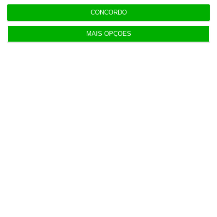
CONCORDO
Populares
MAIS OPÇÕES
Tumultos pós-eleições aumentam 55% sinistros
da EMOSE
4 Agosto 2026
Euribor desce a três e a seis meses e sobe a 12
meses
5 Agosto 2026
Imobiliárias batem recordes com menos casas
vendidas
6 Agosto 2026
Ministério da Justiça pede auditoria à Polícia