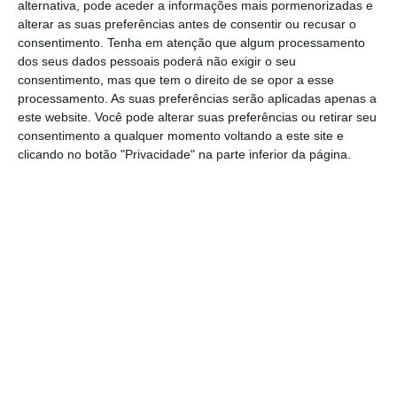
alternativa, pode aceder a informações mais pormenorizadas e
alterar as suas preferências antes de consentir ou recusar o
consentimento.
Tenha em atenção que algum processamento
Em
comunicado
enviado esta terça-feira ao
dos seus dados pessoais poderá não exigir o seu
mercado, o BCP explica que, se não fossem
consentimento, mas que tem o direito de se opor a esse
estes fatores extraordinários,
o seu banco
processamento. As suas preferências serão aplicadas apenas a
este website. Você pode alterar suas preferências ou retirar seu
polaco teria apurado um resultado positivo de
consentimento a qualquer momento voltando a este site e
479 milhões de euros
.
clicando no botão "Privacidade" na parte inferior da página.
Em termos de operação, a
margem financeira
— diferença entre os juros cobrados nos
empréstimos e os juros pagos nos depósitos
— disparou 23%, à boleia da subida das taxas
de juro na Polónia, um movimento que
começou em outubro de 2021, mais cedo do
que na Zona Euro (apenas em julho de 2022).
As
comissões líquidas
desceram quase 3%.