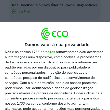
Roel Meeusen é o novo líder da Roche Diagnósticos
Ler Mais
“Gonçalo Reis tem uma vasta experiência de
gestão em empresas privadas e públicas em
Portugal, com foco em infraestrutura e media.
Damos valor à sua privacidade
Previamente, ocupou posições de alta
Nós e os nossos 1733
parceiros
armazenamos e/ou acedemos
a informações num dispositivo, como cookies, e processamos
liderança em algumas das maiores empresas
dados pessoais, como identificadores únicos e informações
portuguesas, tendo sido CEO da RTP, CFO das
padrão enviadas por um dispositivo para publicidade e
Estradas de Portugal e vice-presidente da
conteúdos personalizados, medição de publicidade e
conteúdos, pesquisa de audiências e desenvolvimento de
Havas Portugal”, lê-se em comunicado.
serviços.
Com a sua permissão, nós e os nossos parceiros
poderemos usar identificação e dados de geolocalização
precisos através da procura de dispositivos. Poderá clicar para
consentir o processamento por nossa parte e pela parte dos
nossos 1733 parceiros, conforme descrito acima. Em
alternativa, pode aceder a informações mais pormenorizadas e