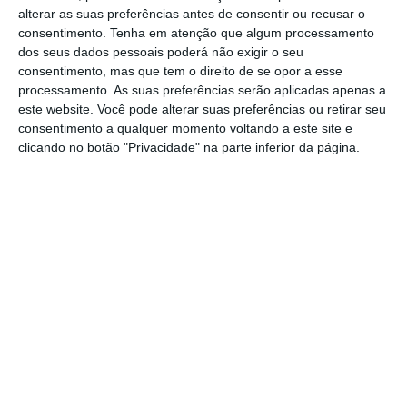
alterar as suas preferências antes de consentir ou recusar o
consentimento.
Tenha em atenção que algum processamento
dos seus dados pessoais poderá não exigir o seu
consentimento, mas que tem o direito de se opor a esse
processamento. As suas preferências serão aplicadas apenas a
este website. Você pode alterar suas preferências ou retirar seu
consentimento a qualquer momento voltando a este site e
clicando no botão "Privacidade" na parte inferior da página.
A AEDL opera uma concessão que gere três
autoestradas na zona do Grande Porto no
Norte de Portugal (A41, A32 e A43) e é
maioritariamente detida por fundos de
investimento geridos pela Strategic Value
Partners.