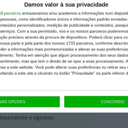
Damos valor à sua privacidade
33
parceiros
armazenamos e/ou acedemos a informações num dispositi
essoais, como identificadores únicos e informações padrão enviadas 
eaçar voltar a tribunal europeu para
conteúdos personalizados, medição de publicidade e conteúdos, pesqui
serviços.
Com a sua permissão, nós e os nossos parceiros poderemos 
P
, que prevê ajudas públicas até 3,2 mil
ção precisos através da procura de dispositivos. Poderá clicar para co
ossa parte e pela parte dos nossos 1733 parceiros, conforme descrit
eder a informações mais pormenorizadas e alterar as suas preferência
timento.
Tenha em atenção que algum processamento dos seus dados
nsentimento, mas que tem o direito de se opor a esse processamento. A
https://eco.sapo.pt/2023/05/10/tribunal-geral-da-ue-anula-aprovacao-da-ajuda-estatal-alema-da-lufthansa/
Copiar
as a este website. Você pode alterar suas preferências ou retirar seu
tando a este site e clicando no botão "Privacidade" na parte inferior 
 ECO Premium
AIS OPÇÕES
CONCORDO
mação é mais importante do que
dependente e rigoroso.