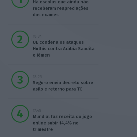
Há escolas que ainda não
receberam reapreciações
dos exames
18:34
UE condena os ataques
Huthis contra Arábia Saudita
e Iémen
18:25
Seguro envia decreto sobre
asilo e retorno para TC
17:45
Mundial faz receita do jogo
online subir 14,4% no
trimestre