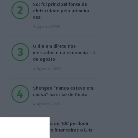
Sol foi principal fonte de
eletricidade pela primeira
vez
3 Agosto 2026
O dia em direto nos
mercados e na economia – 4
de agosto
4 Agosto 2026
Shengen “nunca esteve em
causa” na crise de Ceuta
4 Agosto 2026
Auditoria do TdC perdoou
infrações financeiras a Luís
Neves