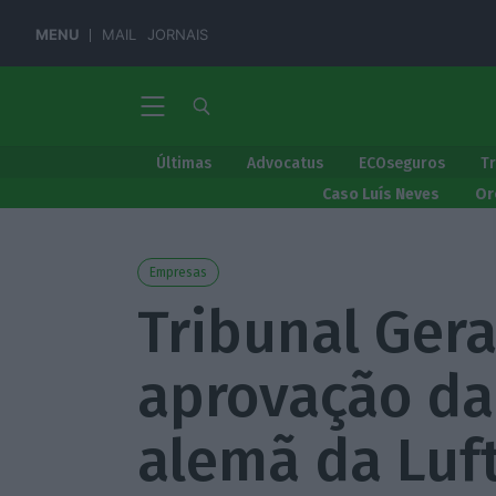
MENU
MAIL
JORNAIS
Últimas
Advocatus
ECOseguros
T
Caso Luís Neves
Or
Empresas
Tribunal Gera
aprovação da
alemã da Luf