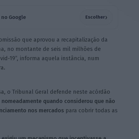
›
a no Google
Escolher
Comissão que aprovou a recapitalização da
a, no montante de seis mil milhões de
id-19”, informa aquela instância, num
a.
a, o Tribunal Geral defende neste acórdão
s, nomeadamente quando considerou que não
nanciamento nos mercados
para cobrir todas as
 exigiu um mecanismo que incentivasse a