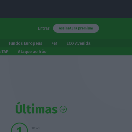
Entrar
Assinatura premium
Fundos Europeus
+M
ECO Avenida
a TAP
Ataque ao Irão
Últimas
18:45