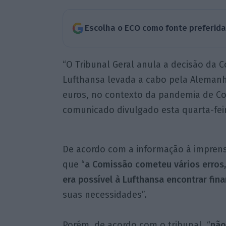
Escolha o ECO como fonte preferid
“O Tribunal Geral anula a decisão da 
Lufthansa levada a cabo pela Alemanh
euros, no contexto da pandemia de Cov
comunicado divulgado esta quarta-feir
De acordo com a informação à imprens
que “
a Comissão cometeu vários erro
era possível à Lufthansa encontrar fi
suas necessidades”.
Porém, de acordo com o tribunal, “
não