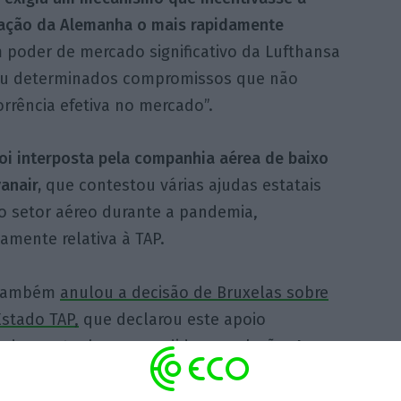
cipação da Alemanha o mais rapidamente
poder de mercado significativo da Lufthansa
ou determinados compromissos que não
rrência efetiva no mercado”.
oi interposta pela companhia aérea de baixo
anair,
que contestou várias ajudas estatais
o setor aéreo durante a pandemia,
mente relativa à TAP.
E também
anulou a decisão de Bruxelas sobre
Estado TAP,
que declarou este apoio
nda que tenha suspendido a anulação. A
 recurso interposto pela Ryanair e anulou a
e a mesma não foi “suficientemente