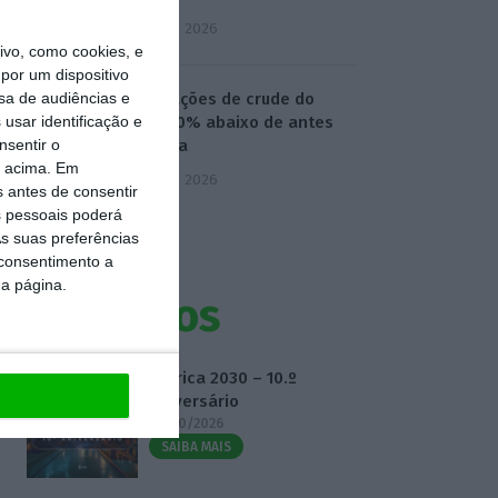
5 Agosto 2026
vo, como cookies, e
por um dispositivo
sa de audiências e
Exportações de crude do
usar identificação e
Golfo 40% abaixo de antes
nsentir o
da guera
o acima. Em
5 Agosto 2026
s antes de consentir
 pessoais poderá
s suas preferências
 consentimento a
da página.
Eventos
Fábrica 2030 – 10.º
Aniversário
14/10/2026
SAIBA MAIS