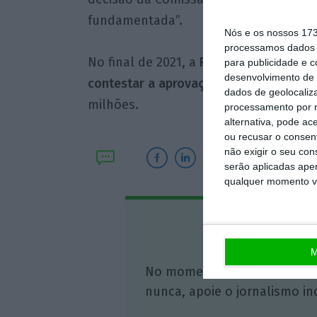
fundamentada”.
Nós e os nossos 17
processamos dados p
No final de 2021, a
Ryanair chegou a am
para publicidade e 
desenvolvimento de 
contestar a aprovação do plano da TA
dados de geolocaliza
milhões.
processamento por n
alternativa, pode ac
ou recusar o consen
não exigir o seu co
serão aplicadas apen
qualquer momento vol
Assine o
M
No momento em que a infor
nunca, apoie o jornalismo in