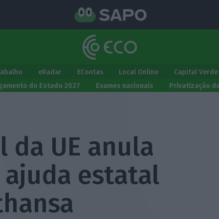
rabalho
eRadar
EContas
Local Online
Capital Verde
çamento do Estado 2027
Exames nacionais
Privatização d
l da UE anula
 ajuda estatal
thansa