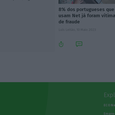
8% dos portugueses que
usam Net já foram vítim
de fraude
Luís Leitão,
10 Maio 2023
Exp
e
ECO N
Empre