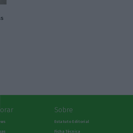
as
lorar
Sobre
ews
Estatuto Editorial
sas
Ficha Técnica