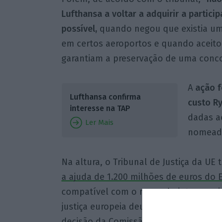
Lufthansa a voltar a adquirir a parti
possível,
quando negou que existia um 
em certos aeroportos e quando aceit
garantiam a preservação de uma conco
A
ação f
Lufthansa confirma
custo Ry
interesse na TAP
dadas a
Ler Mais
nomeada
Na altura, o Tribunal de Justiça da U
a ajuda de 1.200 milhões de euros do 
compatível com o mercado interno, ai
justiça europeia deu assim razão a um
decisão da Comissão, considerando qu