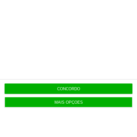
7 Agosto 2026
Seguro promulga decreto para regime de
heranças indivisas
7 Agosto 2026
Bola da ‘mão de deus’ de Maradona em leilão por
dois milhões
7 Agosto 2026
Auditoria à Polícia Judiciaria foi pedida pelo atual
CONCORDO
diretor
MAIS OPÇÕES
7 Agosto 2026
Diretor financeiro da PJ nega obra feita por amigo
de Neves