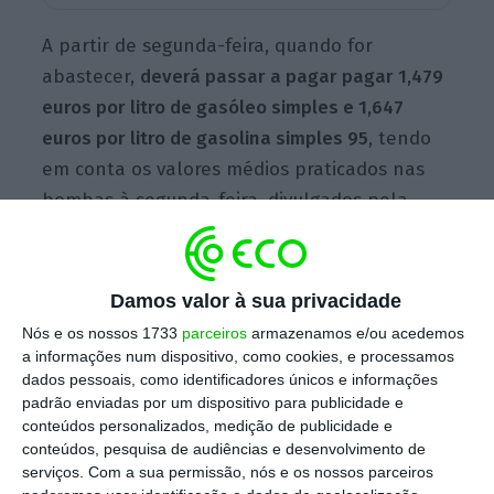
A partir de segunda-feira, quando for
abastecer,
deverá passar a pagar pagar 1,479
euros por litro de gasóleo simples e 1,647
euros por litro de gasolina simples
95
, tendo
em conta os valores médios praticados nas
bombas à segunda-feira, divulgados pela
Direção-Geral de Energia e Geologia (
DGEG
). É
preciso recuar a 15 de maio para encontrar
preços da gasolina mais baratos.
Damos valor à sua privacidade
Nós e os nossos 1733
parceiros
armazenamos e/ou acedemos
a informações num dispositivo, como cookies, e processamos
Estes preços já têm em conta os descontos
dados pessoais, como identificadores únicos e informações
padrão enviadas por um dispositivo para publicidade e
aplicados pelas gasolineiras e a revisão das
conteúdos personalizados, medição de publicidade e
medidas fiscais temporárias para ajudar a
conteúdos, pesquisa de audiências e desenvolvimento de
mitigar o aumento dos preços dos
serviços.
Com a sua permissão, nós e os nossos parceiros