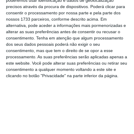
poderemos usar identificação e dados de geolocalização
combustíveis. Mas os valores ainda deverão
precisos através da procura de dispositivos. Poderá clicar para
sofrer alterações porque
“a redução da carga
consentir o processamento por nossa parte e pela parte dos
fiscal de 28 cêntimos por litro de gasóleo e
nossos 1733 parceiros, conforme descrito acima. Em
alternativa, pode aceder a informações mais pormenorizadas e
de 30 cêntimos por litro de gasolina em
alterar as suas preferências antes de consentir ou recusar o
junho”
só está em vigor até ao final deste
consentimento.
Tenha em atenção que algum processamento
mês.
É expectável que o Ministério das
dos seus dados pessoais poderá não exigir o seu
consentimento, mas que tem o direito de se opor a esse
Finanças emita esta sexta-feira um novo
processamento. As suas preferências serão aplicadas apenas a
comunicado no qual faça uma nova revisão
este website. Você pode alterar suas preferências ou retirar seu
dos apoios.
consentimento a qualquer momento voltando a este site e
clicando no botão "Privacidade" na parte inferior da página.
Os preços podem ainda sofrer alterações
para ter em conta o fecho das cotações do
petróleo
brent
esta sexta-feira e o
comportamento do mercado cambial. Mas
também porque os preços finais resultam da
média dos valores praticados por todas as