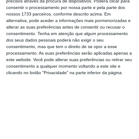
precisos através da procura de dispositivos. Poderá clicar para
acesso ao
link
que indicam, para por esta via
consentir o processamento por nossa parte e pela parte dos
nossos 1733 parceiros, conforme descrito acima. Em
obter todos os dados dos cartões de crédito
alternativa, pode aceder a informações mais pormenorizadas e
das vítimas”
, lê-se no alerta divulgado.
alterar as suas preferências antes de consentir ou recusar o
consentimento.
Tenha em atenção que algum processamento
dos seus dados pessoais poderá não exigir o seu
UE fechou 256 investigações por fraude, duas em
consentimento, mas que tem o direito de se opor a esse
Portugal
processamento. As suas preferências serão aplicadas apenas a
este website. Você pode alterar suas preferências ou retirar seu
Ler Mais
consentimento a qualquer momento voltando a este site e
clicando no botão "Privacidade" na parte inferior da página.
Os autores da campanha procuram convencer
os destinatários de que a mensagem foi
remetida pela entidade responsável pelo
cartão de crédito, avisando para a
necessidade de o utilizador ativar um novo
sistema de segurança.