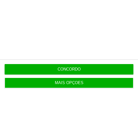
7 Agosto 2026
Bola da ‘mão de deus’ de Maradona em leilão por
dois milhões
7 Agosto 2026
Auditoria à Polícia Judiciaria foi pedida pelo atual
diretor
CONCORDO
7 Agosto 2026
Diretor financeiro da PJ nega obra feita por amigo
MAIS OPÇÕES
de Neves