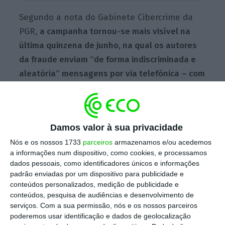
Segundo a nota do Gabinete Cibercrime da
PGR,
a campanha tornou-se mais visível na
última quinzena de junho, na qual os autores
da fraude enviam “de forma indiscriminada e
aleatória” mensagens por via telefónica
– com
destaque para a aplicação Whatsapp –
para
muitos utilizadores, esperando que alguns
sejam titulares destes cartões de crédito.
Damos valor à sua privacidade
Nós e os nossos 1733
parceiros
armazenamos e/ou acedemos
“Estas mensagens são fraudulentas. Não são
a informações num dispositivo, como cookies, e processamos
dados pessoais, como identificadores únicos e informações
provenientes da entidade emissora do cartão
padrão enviadas por um dispositivo para publicidade e
Universo, nem foram remetidas a pedido ou
conteúdos personalizados, medição de publicidade e
com conhecimento da mesma, nem a partir
conteúdos, pesquisa de audiências e desenvolvimento de
serviços.
Com a sua permissão, nós e os nossos parceiros
de sistemas informáticos a ela pertencentes.
poderemos usar identificação e dados de geolocalização
Têm como propósito exclusivo o de incitar o