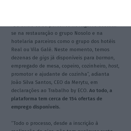
Ler Mais
“De entre os 30 parceiros no Algarve destaca-
se na restauração o grupo Nosolo e na
hotelaria parceiros como o grupo dos hotéis
Real ou Vila Galé. Neste momento, temos
dezenas de
gigs
já disponíveis para
barman
,
empregado de mesa, copeiro, cozinheiro,
host
,
promotor e ajudante de cozinha”, adianta
João Silva Santos, CEO da Merytu, em
declarações ao Trabalho by ECO.
Ao todo, a
plataforma tem cerca de 154 ofertas de
emprego disponíveis.
“Todo o processo, desde a inscrição à