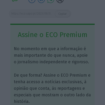
https://eco.sapo.pt/2023/08/03/e-diretor-de-recursos-humanos-algumas-solucoes-para-agilizar-o-dia-a-dia/
Copiar
Assine o ECO Premium
No momento em que a informação é
mais importante do que nunca, apoie
o jornalismo independente e rigoroso.
De que forma? Assine o ECO Premium e
tenha acesso a notícias exclusivas, à
opinião que conta, às reportagens e
especiais que mostram o outro lado da
história.