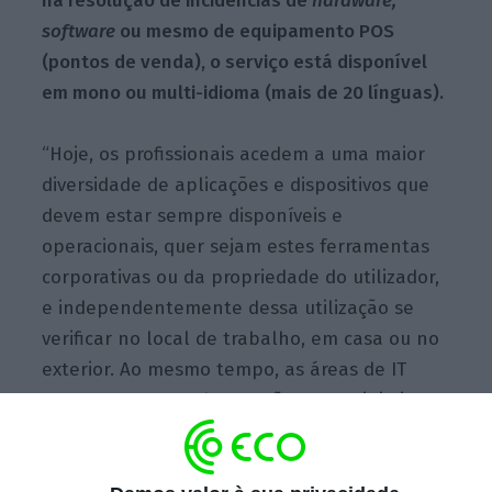
na resolução de incidências de
hardware,
software
ou mesmo de equipamento POS
(pontos de venda), o serviço está disponível
em mono ou multi-idioma (mais de 20 línguas).
“Hoje, os profissionais acedem a uma maior
diversidade de aplicações e dispositivos que
devem estar sempre disponíveis e
operacionais, quer sejam estes ferramentas
corporativas ou da propriedade do utilizador,
e independentemente dessa utilização se
verificar no local de trabalho, em casa ou no
exterior. Ao mesmo tempo, as áreas de IT
sentem uma grande pressão para minimizar o
custo do
downtime
para a empresa, enquanto
lidam com pedidos de maior complexidade e