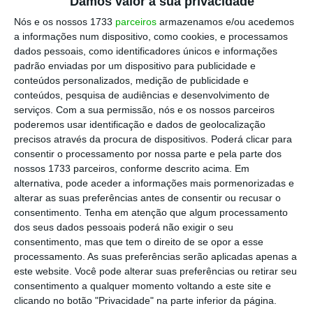
são solicitadas para oferecer um contributo
Damos valor à sua privacidade
cada vez mais importante para a
Nós e os nossos 1733
parceiros
armazenamos e/ou acedemos
a informações num dispositivo, como cookies, e processamos
transformação digital de empresas e
dados pessoais, como identificadores únicos e informações
negócios”, dizia Nuno Ferro,
operations director
padrão enviadas por um dispositivo para publicidade e
da Experis Portugal, aquando do lançamento
conteúdos personalizados, medição de publicidade e
conteúdos, pesquisa de audiências e desenvolvimento de
deste novo serviço.
serviços.
Com a sua permissão, nós e os nossos parceiros
poderemos usar identificação e dados de geolocalização
precisos através da procura de dispositivos. Poderá clicar para
consentir o processamento por nossa parte e pela parte dos
nossos 1733 parceiros, conforme descrito acima. Em
Estes dois cenários, aliados à
alternativa, pode aceder a informações mais pormenorizadas e
alterar as suas preferências antes de consentir ou recusar o
elevada escassez de perfis
consentimento.
Tenha em atenção que algum processamento
tecnológicos, faz com que as
dos seus dados pessoais poderá não exigir o seu
lideranças de IT, sintam hoje
consentimento, mas que tem o direito de se opor a esse
processamento. As suas preferências serão aplicadas apenas a
fortes desafios na entrega do
este website. Você pode alterar suas preferências ou retirar seu
apoio desejado aos profissionais
consentimento a qualquer momento voltando a este site e
clicando no botão "Privacidade" na parte inferior da página.
das suas organizações. O Service