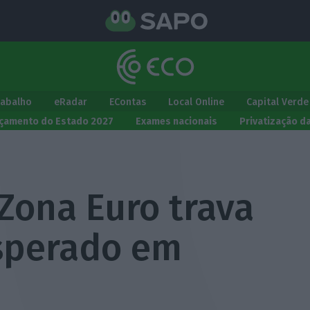
rabalho
eRadar
EContas
Local Online
Capital Verde
çamento do Estado 2027
Exames nacionais
Privatização d
Zona Euro trava
sperado em