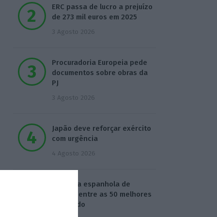
ERC passa de lucro a prejuízo
de 273 mil euros em 2025
3 Agosto 2026
Procuradoria Europeia pede
documentos sobre obras da
PJ
3 Agosto 2026
Japão deve reforçar exército
com urgência
4 Agosto 2026
Empresa espanhola de
EdTech entre as 50 melhores
do mundo