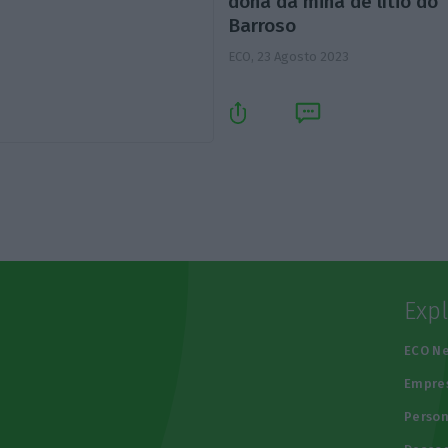
dona da mina de lítio do
Barroso
ECO,
23 Agosto 2023
Exp
e
ECO N
Empre
Person