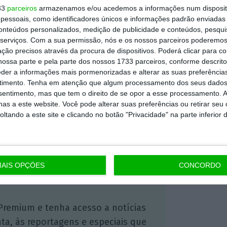
33
parceiros
armazenamos e/ou acedemos a informações num dispositi
essoais, como identificadores únicos e informações padrão enviadas 
conteúdos personalizados, medição de publicidade e conteúdos, pesqui
serviços.
Com a sua permissão, nós e os nossos parceiros poderemos 
tário da Capital Economics)
ção precisos através da procura de dispositivos. Poderá clicar para co
ossa parte e pela parte dos nossos 1733 parceiros, conforme descrit
eder a informações mais pormenorizadas e alterar as suas preferência
timento.
Tenha em atenção que algum processamento dos seus dados
https://eco.sapo.pt/2023/08/23/economia-da-zona-euro-trava-mais-que-o-esperado-em-agosto/
Copiar
nsentimento, mas que tem o direito de se opor a esse processamento. A
as a este website. Você pode alterar suas preferências ou retirar seu
tando a este site e clicando no botão "Privacidade" na parte inferior 
 ECO Premium
mação é mais importante do que
AIS OPÇÕES
CONCORDO
dependente e rigoroso.
Premium e tenha acesso a notícias
nta, às reportagens e especiais que