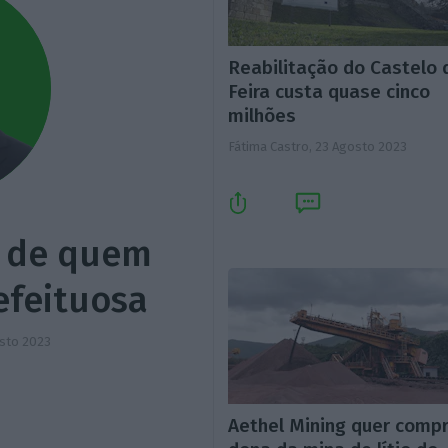
Reabilitação do Castelo 
Feira custa quase cinco
milhões
Fátima Castro,
23 Agosto 2023
os de quem
efeituosa
sto 2023
Aethel Mining quer comp