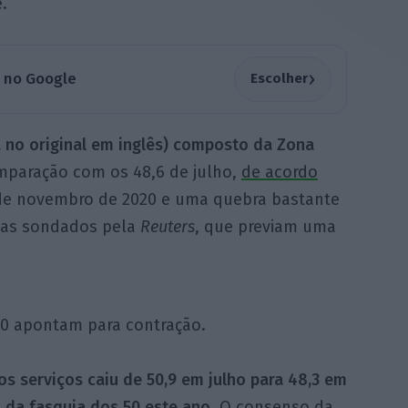
.
›
a no Google
Escolher
, no original em inglês) composto da Zona
mparação com os 48,6 de julho,
de acordo
esde novembro de 2020 e uma quebra bastante
tas sondados pela
Reuters
, que previam uma
50 apontam para contração.
os serviços caiu de 50,9 em julho para 48,3 em
o da fasquia dos 50 este ano
. O consenso da