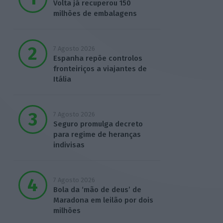
Volta já recuperou 150
milhões de embalagens
7 Agosto 2026
Espanha repõe controlos
fronteiriços a viajantes de
Itália
7 Agosto 2026
Seguro promulga decreto
para regime de heranças
indivisas
7 Agosto 2026
Bola da ‘mão de deus’ de
Maradona em leilão por dois
milhões