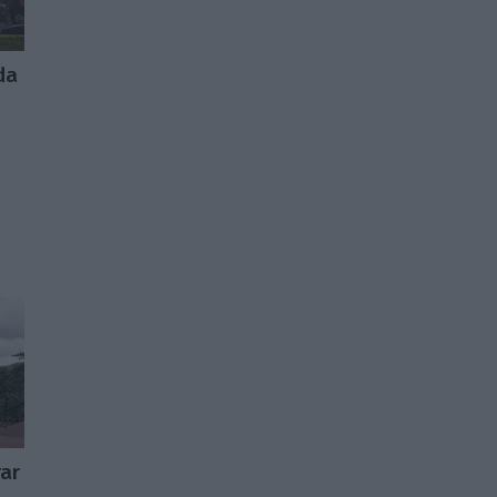
da
rar