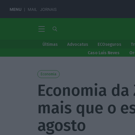
MENU
MAIL
JORNAIS
Últimas
Advocatus
ECOseguros
T
Caso Luís Neves
Or
Economia
Economia da 
mais que o e
agosto