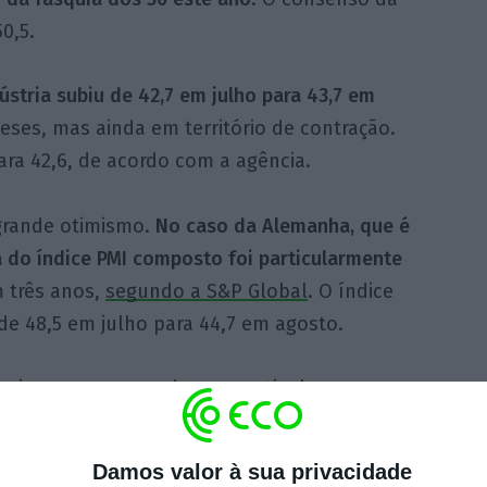
0,5.
ústria subiu de 42,7 em julho para 43,7 em
eses, mas ainda em território de contração.
a 42,6, de acordo com a agência.
grande otimismo.
No caso da Alemanha, que é
 do índice PMI composto foi particularmente
 três anos,
segundo a S&P Global
. O índice
de 48,5 em julho para 44,7 em agosto.
i pior que o esperado, em particular na
a perspetiva de que a economia da Zona Euro
anto as pressões subjacentes sobre os
Damos valor à sua privacidade
ta a Capital Economics, numa nota de reação