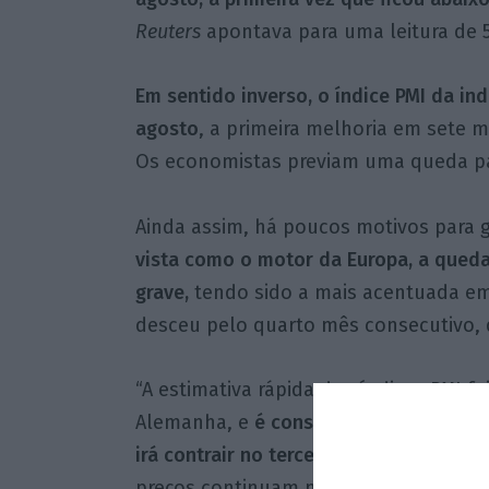
Reuters
apontava para uma leitura de 5
Em sentido inverso, o índice PMI da ind
agosto
, a primeira melhoria em sete m
Os economistas previam uma queda par
Ainda assim, há poucos motivos para 
vista como o motor da Europa, a queda
grave,
tendo sido a mais acentuada em
desceu pelo quarto mês consecutivo, 
“A estimativa rápida dos índices PMI fo
Alemanha, e
é consistente com a noss
irá contrair no terceiro trimestre
, enqu
preços continuam muito fortes”, apon