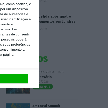
5 Agosto 2026
vo, como cookies, e
por um dispositivo
sa de audiências e
Mulher detida após quatro
usar identificação e
esfaqueamentos em Londres
nsentir o
5 Agosto 2026
o acima. Em
s antes de consentir
 pessoais poderá
s suas preferências
 consentimento a
da página.
Eventos
Fábrica 2030 – 10.º
Aniversário
14/10/2026
SAIBA MAIS
3.º Local Summit