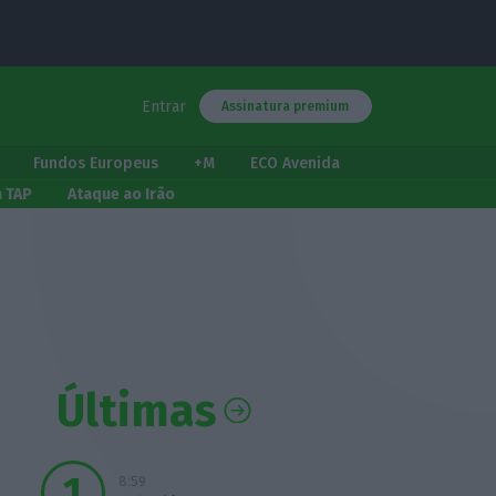
Entrar
Assinatura premium
Fundos Europeus
+M
ECO Avenida
a TAP
Ataque ao Irão
Últimas
8:59