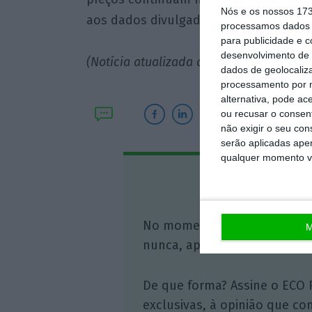
Nós e os nossos 17
aos dados divulgada esta manhã.
processamos dados p
para publicidade e 
desenvolvimento de 
(Notícia atualizada às 10h30 com comen
dados de geolocaliza
processamento por n
alternativa, pode ac
ou recusar o consen
não exigir o seu co
serão aplicadas apen
qualquer momento vol
Assine o
No momento em que a infor
M
nunca, apoie o jornalismo in
De que forma? Assine o ECO 
exclusivas, à opinião que co