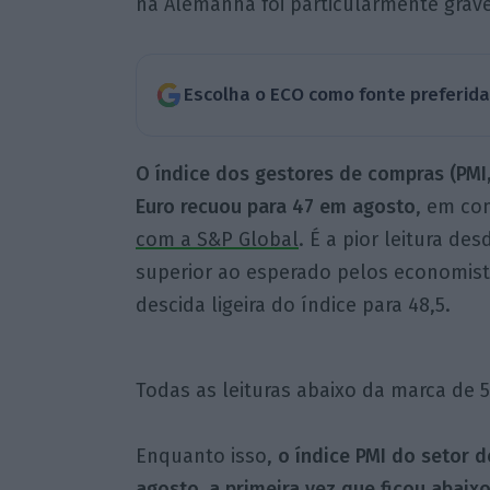
na Alemanha foi particularmente grave
Escolha o ECO como fonte preferid
O índice dos gestores de compras (PMI
Euro recuou para 47 em agosto
, em co
com a S&P Global
. É a pior leitura d
superior ao esperado pelos economis
descida ligeira do índice para 48,5.
Todas as leituras abaixo da marca de 
Enquanto isso,
o índice PMI do setor d
agosto, a primeira vez que ficou abaix