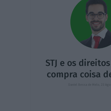
STJ e os direit
compra coisa d
Daniel Bessa de Melo,
23 Ago