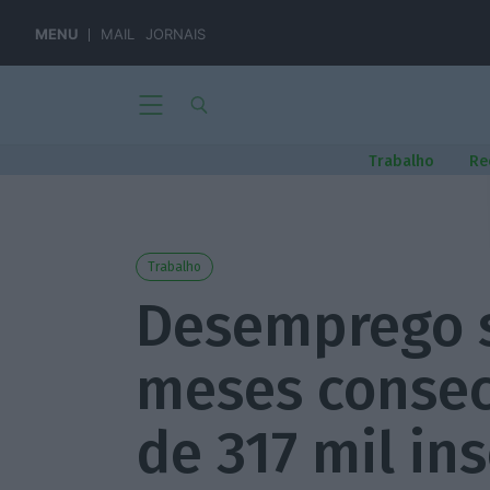
MENU
MAIL
JORNAIS
Trabalho
Re
Trabalho
Desemprego s
meses consec
de 317 mil ins