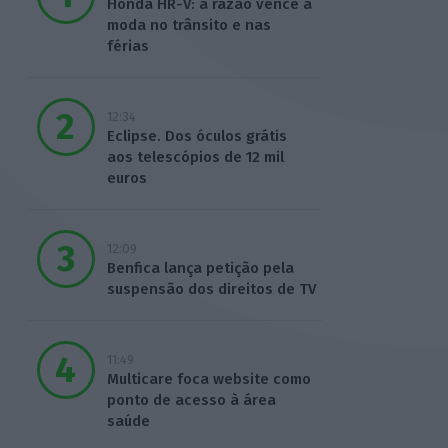
Honda HR-V: a razão vence a
moda no trânsito e nas
férias
12:34
Eclipse. Dos óculos grátis
aos telescópios de 12 mil
euros
12:09
Benfica lança petição pela
suspensão dos direitos de TV
11:49
Multicare foca website como
ponto de acesso à área
saúde