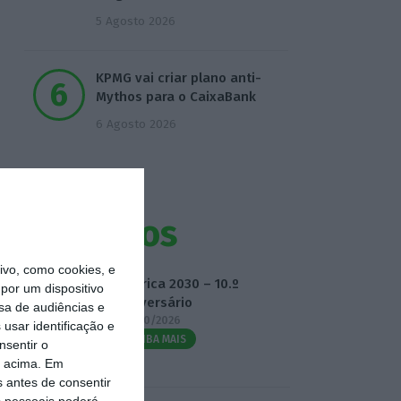
5 Agosto 2026
KPMG vai criar plano anti-
Mythos para o CaixaBank
6 Agosto 2026
Eventos
vo, como cookies, e
Fábrica 2030 – 10.º
por um dispositivo
Aniversário
sa de audiências e
14/10/2026
usar identificação e
SAIBA MAIS
nsentir o
o acima. Em
s antes de consentir
 pessoais poderá