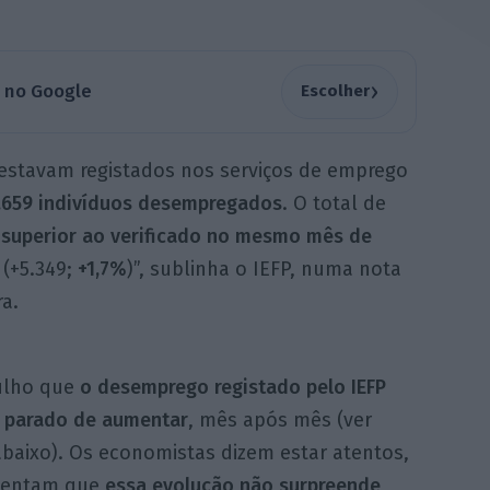
›
a no Google
Escolher
estavam registados nos serviços de emprego
.659 indivíduos
desempregados
. O total de
i
superior ao verificado no mesmo mês de
r
(+5.349;
+1,
7%
)”, sublinha o IEFP, numa nota
ra.
ulho que
o desemprego registado pelo IEFP
 parado de aumentar
, mês após mês (ver
abaixo). Os economistas dizem estar atentos,
ientam que
essa evolução não surpreende