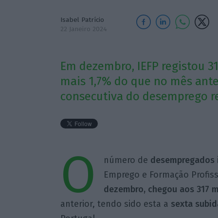
Isabel Patrício
22 Janeiro 2024
Em dezembro, IEFP registou 3
mais 1,7% do que no mês anter
consecutiva do desemprego re
O
número de
desempregados i
Emprego e Formação Profiss
dezembro, chegou aos 317 mi
anterior, tendo sido esta a
sexta subid