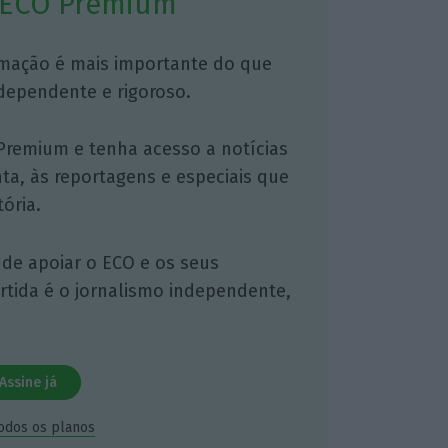
 ECO Premium
mação é mais importante do que
dependente e rigoroso.
Premium e tenha acesso a notícias
nta, às reportagens e especiais que
ória.
 de apoiar o ECO e os seus
artida é o jornalismo independente,
Assine já
todos os planos