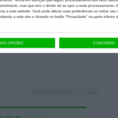
FP dá conta que
o agrícola registou um
nsentimento, mas que tem o direito de se opor a esse processamento. A
2,
9%
. Em comparação,
no setor secundário a
as a este website. Você pode alterar suas preferências ou retirar seu
tando a este site e clicando no botão "Privacidade" na parte inferior 
e 4,9%
.
 manhã adianta que, no final de dezembro,
isfazer em ficheiro no IEFP
. Tal significa que
AIS OPÇÕES
CONCORDO
no
(-1.078; -9,4%),
como face há um mês
https://eco.sapo.pt/2024/01/22/desemprego-sobe-ha-seis-meses-consecutivos-ha-mais-de-317-mil-inscritos-no-iefp/
Copiar