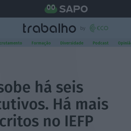
crutamento
Formação
Diversidade
Podcast
Opiniã
obe há seis
utivos. Há mais
critos no IEFP