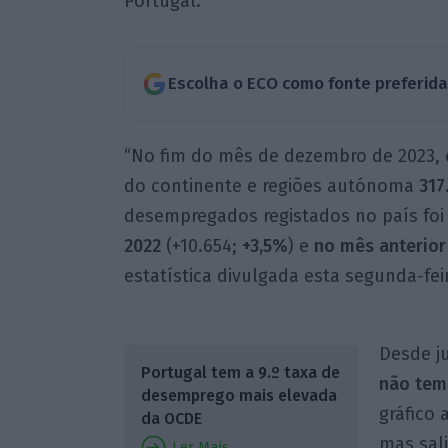
Portugal.
Escolha o ECO como fonte preferid
“No fim do mês de dezembro de 2023, 
do continente e regiões autónoma
317
desempregados registados no país fo
2022
(+10.654;
+3,5%
) e
no mês anterio
estatística divulgada esta segunda-fei
Desde j
Portugal tem a 9.º taxa de
não tem
desemprego mais elevada
gráfico 
da OCDE
mas sal
Ler Mais