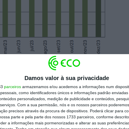
ira mostram, contudo, que nem todas as
Damos valor à sua privacidade
volução da mesma forma. Em termos
33
parceiros
armazenamos e/ou acedemos a informações num dispositi
aumento de 9,6% do desemprego em dezembro,
essoais, como identificadores únicos e informações padrão enviadas 
a de 24%
. Já em cadeia, todas as regiões do
conteúdos personalizados, medição de publicidade e conteúdos, pesqui
m o Algarve em destaque (+18,4%) –, mas
serviços.
Com a sua permissão, nós e os nossos parceiros poderemos 
ção precisos através da procura de dispositivos. Poderá clicar para co
emprego caiu 0,6%
.
ossa parte e pela parte dos nossos 1733 parceiros, conforme descrit
eder a informações mais pormenorizadas e alterar as suas preferência
timento.
Tenha em atenção que algum processamento dos seus dados