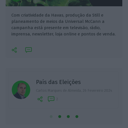
Com criatividade da Havas, produção da Still e
planeamento de meios da Universal McCann a
campanha está presente em televisão, rádio,
imprensa, newsletter, loja online e pontos de venda.
País das Eleições
Carlos Marques de Almeida,
26 Fevereiro 2024
A
2