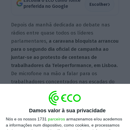
Escolha o ECO como fonte
›
Escolher
preferida no Google
Depois da manhã dedicada ao debate nas
rádios entre quase todos os líderes
parlamentares,
a caravana bloquista arrancou
para o segundo dia oficial de campanha ao
juntar-se ao protesto de centenas de
trabalhadores da Teleperformance, em Lisboa.
De microfone na mão a falar para os
trabalhadores concentrados nas escadas do
edifício, Mariana Mortágua, visivelmente
emocionada a dada altura, defendeu que
“há
duas formas de estar na vida e de estar na
Damos valor à sua privacidade
política” porque “ou se está com quem
Nós e os nossos 1731
parceiros
armazenamos e/ou acedemos
trabalha ou se está com quem quer lucrar e
a informações num dispositivo, como cookies, e processamos