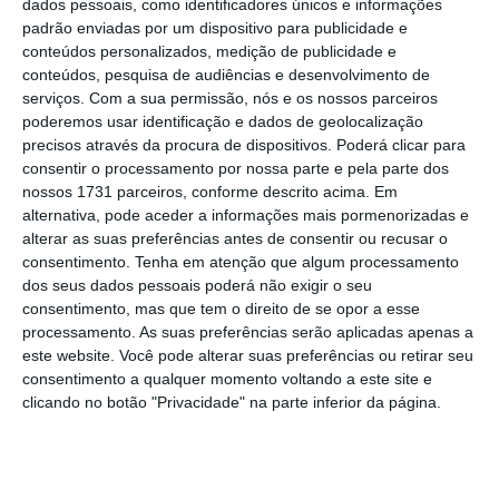
explorar quem trabalha”.
dados pessoais, como identificadores únicos e informações
padrão enviadas por um dispositivo para publicidade e
conteúdos personalizados, medição de publicidade e
conteúdos, pesquisa de audiências e desenvolvimento de
“Os partidos têm que fazer uma escolha: de
serviços.
Com a sua permissão, nós e os nossos parceiros
que lado é que estão. Eu e o meu partido
poderemos usar identificação e dados de geolocalização
nunca vacilámos, pusemos a palavra
precisos através da procura de dispositivos. Poderá clicar para
consentir o processamento por nossa parte e pela parte dos
precariedade no mapa, estivemos ao vosso
nossos 1731 parceiros, conforme descrito acima. Em
lado em todas as lutas e estamos agora, faça
alternativa, pode aceder a informações mais pormenorizadas e
chuva ou faça sol”, assegurou.
A líder do BE
alterar as suas preferências antes de consentir ou recusar o
consentimento.
Tenha em atenção que algum processamento
disse “não, obrigada” às multinacionais que se
dos seus dados pessoais poderá não exigir o seu
instalam em Portugal “para explorar
consentimento, mas que tem o direito de se opor a esse
trabalhadores, para lhes pagar abaixo do
processamento. As suas preferências serão aplicadas apenas a
este website. Você pode alterar suas preferências ou retirar seu
salário mínimo”,
defendendo que
consentimento a qualquer momento voltando a este site e
trabalhadores da Teleperformance “têm todo
clicando no botão "Privacidade" na parte inferior da página.
o direito a lutar por melhores salários” e
deixando um agradecimento a estas centenas
de pessoas por estarem a “lutar por um país