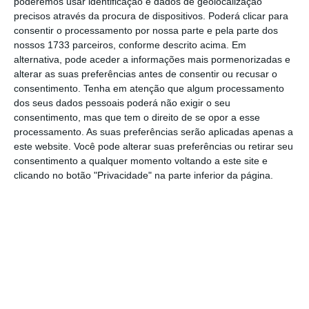
Esta decisão surge no dia em que a Aicep
poderemos usar identificação e dados de geolocalização
precisos através da procura de dispositivos. Poderá clicar para
avançou que, desde o
início deste ano,
consentir o processamento por nossa parte e pela parte dos
contratou investimentos de 44 milhões
de
nossos 1733 parceiros, conforme descrito acima. Em
euros com incentivos à Investigação &
alternativa, pode aceder a informações mais pormenorizadas e
alterar as suas preferências antes de consentir ou recusar o
Desenvolvimento Tecnológico (I&DT). Foram
consentimento.
Tenha em atenção que algum processamento
“quatro contratos de investimento assinados
dos seus dados pessoais poderá não exigir o seu
pela AICEP com três empresas dos setores
consentimento, mas que tem o direito de se opor a esse
processamento. As suas preferências serão aplicadas apenas a
automóvel e farmacêutico, mais
este website. Você pode alterar suas preferências ou retirar seu
especificamente a Bosch Car Multimédia (dois
consentimento a qualquer momento voltando a este site e
contratos), a Huf Portuguesa e a BIAL, num
clicando no botão "Privacidade" na parte inferior da página.
valor total de 44.042.401,3 euros”, referiu a
agência em comunicado.
A
Sic Notícias
revelou ainda que Filipe Santos
Costa recebeu esta manhã uma carta dos
Ministérios da Economia e Negócios