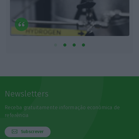
Newsletters
Receba gratuitamente informação económica de
referência
Subscrever