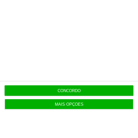
6 Agosto 2026
Portugal com 680 óbitos em excesso em três
períodos do verão
6 Agosto 2026
Seguro: “inaceitável” que Estado se demita do
apoio social
6 Agosto 2026
Praias com “impactos significativos” devido ao
CONCORDO
mau tempo
MAIS OPÇÕES
6 Agosto 2026
Vending de Oliveira do Bairro compra fábrica de
copos e café