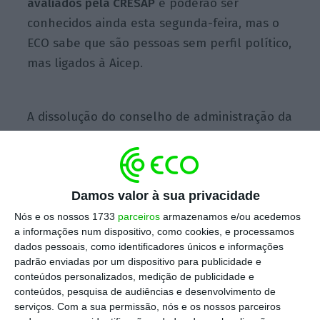
avaliados pela CRESAP
e poderão ser
conhecidos ainda esta segunda-feira, mas o
ECO sabe que são pessoas sem perfil político,
mas ligados à Aicep.
A dissolução do conselho de administração da
Aicep será alvo de uma
resolução do
Conselho de Ministros
e a
nova equipa,
que
não conta com reconduções,
irá iniciar um
Damos valor à sua privacidade
novo mandato de três anos.
Nós e os nossos 1733
parceiros
armazenamos e/ou acedemos
a informações num dispositivo, como cookies, e processamos
AICEP contrata 44 milhões em novos investimentos
dados pessoais, como identificadores únicos e informações
industriais
padrão enviadas por um dispositivo para publicidade e
Ler Mais
conteúdos personalizados, medição de publicidade e
conteúdos, pesquisa de audiências e desenvolvimento de
serviços.
Com a sua permissão, nós e os nossos parceiros