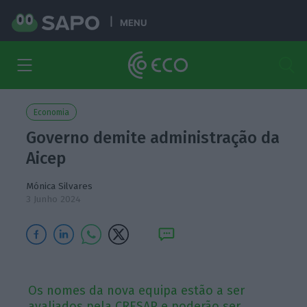
MENU
Economia
Governo demite administração da
Aicep
Mónica Silvares
3 Junho 2024
Os nomes da nova equipa estão a ser
avaliados pela CRESAP e poderão ser