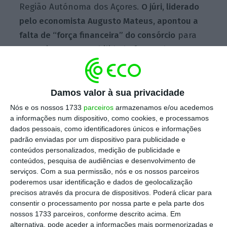
Região Autónoma dos Açores.
O júri, liderado
pelo economista Augusto Mateus, apontou a
falta de “força financeira” do consórcio
para
garantir a sustentabilidade futura da
companhia aérea que faz as ligações
internacionais e ao continente.
Também os
sindicatos se manifestaram contra a
Damos valor à sua privacidade
operação
.
Nós e os nossos 1733
parceiros
armazenamos e/ou acedemos
a informações num dispositivo, como cookies, e processamos
dados pessoais, como identificadores únicos e informações
Concurso para privatização da Azores Airlines
padrão enviadas por um dispositivo para publicidade e
cancelado
conteúdos personalizados, medição de publicidade e
conteúdos, pesquisa de audiências e desenvolvimento de
Ler Mais
serviços.
Com a sua permissão, nós e os nossos parceiros
poderemos usar identificação e dados de geolocalização
precisos através da procura de dispositivos. Poderá clicar para
O Governo acabaria por deliberar, a 2 de maio,
consentir o processamento por nossa parte e pela parte dos
pela anulação do concurso público da
nossos 1733 parceiros, conforme descrito acima. Em
privatização
, “devido à alteração significativa
alternativa, pode aceder a informações mais pormenorizadas e