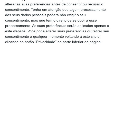
alterar as suas preferências antes de consentir ou recusar o
das condições económicas e financeiras tidas
consentimento.
Tenha em atenção que algum processamento
em conta na avaliação inicial da companhia
dos seus dados pessoais poderá não exigir o seu
aérea”,
após um parecer do conselho de
consentimento, mas que tem o direito de se opor a esse
processamento. As suas preferências serão aplicadas apenas a
administração da SATA Holding onde também
este website. Você pode alterar suas preferências ou retirar seu
se recomenda o cancelamento da venda
.
consentimento a qualquer momento voltando a este site e
Decisão que a Newtour/MS Aviation contestou
clicando no botão "Privacidade" na parte inferior da página.
em
tribunal
.
A providência cautelar visa “
suspender o ato
administrativo
consubstanciado na
Deliberação de 2 de maio de 2024, emanada
pelo Governo Regional, da Região Autónoma
dos Açores nos termos da qual aquele órgão
determinou – através de um comando
ilegalmente dirigido ao Conselho de
Administração da SATA Holding, S.A. –,
a