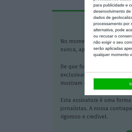
para publicidade e 
desenvolvimento de 
dados de geolocaliza
Assine o
processamento por n
alternativa, pode ac
ou recusar o consen
No momento em que a infor
não exigir o seu co
serão aplicadas apen
nunca, apoie o jornalismo in
qualquer momento vol
De que forma? Assine o ECO 
exclusivas, à opinião que co
mostram o outro lado da hist
M
Esta assinatura é uma forma
jornalistas. A nossa contrap
rigoroso e credível.