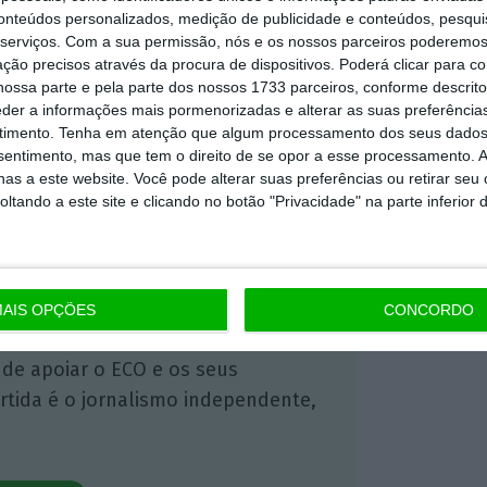
conteúdos personalizados, medição de publicidade e conteúdos, pesqui
serviços.
Com a sua permissão, nós e os nossos parceiros poderemos 
ção precisos através da procura de dispositivos. Poderá clicar para co
 ECO Premium
ossa parte e pela parte dos nossos 1733 parceiros, conforme descrit
eder a informações mais pormenorizadas e alterar as suas preferência
timento.
Tenha em atenção que algum processamento dos seus dados
mação é mais importante do que
nsentimento, mas que tem o direito de se opor a esse processamento. A
as a este website. Você pode alterar suas preferências ou retirar seu
dependente e rigoroso.
tando a este site e clicando no botão "Privacidade" na parte inferior 
Premium e tenha acesso a notícias
nta, às reportagens e especiais que
ória.
AIS OPÇÕES
CONCORDO
 de apoiar o ECO e os seus
artida é o jornalismo independente,