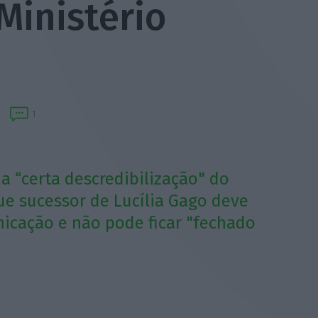
Ministério
1
a “certa descredibilização" do
ue sucessor de Lucília Gago deve
icação e não pode ficar "fechado