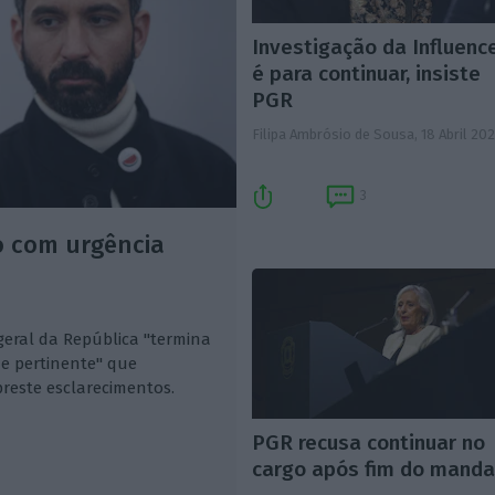
Investigação da Influenc
é para continuar, insiste
PGR
Filipa Ambrósio de Sousa,
18 Abril 20
3
 com urgência
eral da República "termina
e pertinente" que
preste esclarecimentos.
PGR recusa continuar no
cargo após fim do mand