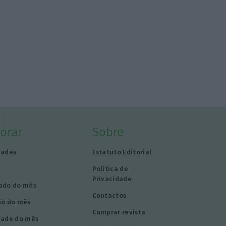
lorar
Sobre
dades
Estatuto Editorial
a
Política de
Privacidade
ado do mês
Contactos
io do mês
Comprar revista
dade do mês