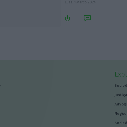
Lusa,
1 Março 2024
Exp
o
Socie
Justiç
Advog
Negóc
Socie