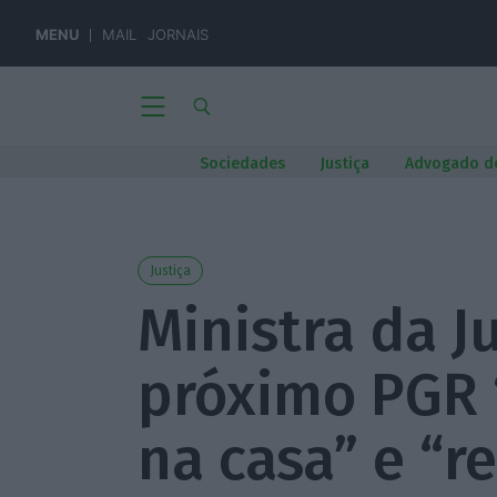
MENU
MAIL
JORNAIS
Sociedades
Justiça
Advogado d
Justiça
Ministra da J
próximo PGR
na casa” e “r