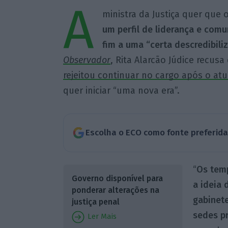
A
ministra da Justiça quer que 
um perfil de liderança e comu
fim a uma “certa descredibili
Observador
, Rita Alarcão Júdice recus
rejeitou continuar no cargo após o at
quer iniciar “uma nova era”.
Escolha o ECO como fonte preferid
“
Os tem
Governo disponível para
a ideia
ponderar alterações na
gabinet
justiça penal
sedes p
Ler Mais