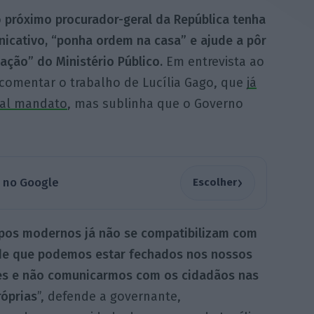
o
próximo procurador-geral da República tenha
nicativo, “ponha ordem na casa” e ajude a pôr
zação” do Ministério Público.
Em entrevista ao
a comentar o trabalho de Lucília Gago, que
já
ual mandato
, mas sublinha que o Governo
›
a no Google
Escolher
pos modernos já não se compatibilizam com
 de que podemos estar fechados nos nossos
es e não comunicarmos com os cidadãos nas
róprias
”, defende a governante,