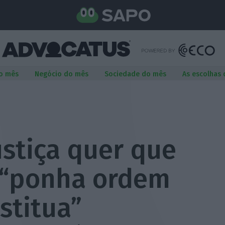
o mês
Negócio do mês
Sociedade do mês
As escolhas
ustiça quer que
 “ponha ordem
estitua”