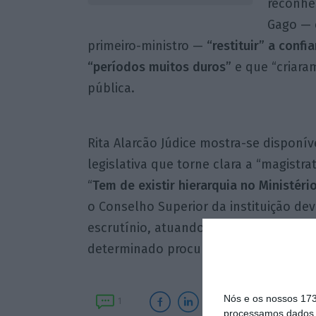
reconhe
Gago — 
primeiro-ministro —
“restituir” a confi
“períodos muitos duros”
e que “criara
pública.
Rita Alarcão Júdice mostra-se disponív
legislativa que torne clara a “magistra
“
Tem de existir hierarquia no Ministéri
o Conselho Superior da instituição de
escrutínio, atuando “se existir algum
determinado procurador, foi para além 
Nós e os nossos 17
1
processamos dados p