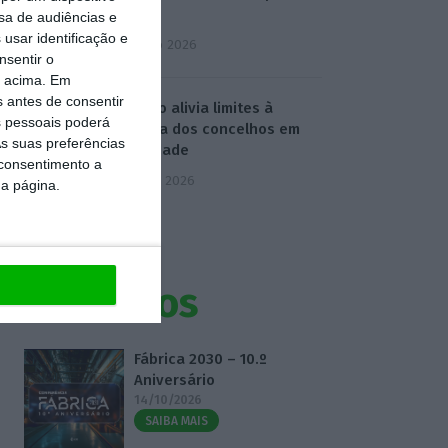
social
sa de audiências e
usar identificação e
6 Agosto 2026
nsentir o
o acima. Em
s antes de consentir
Governo alivia limites à
 pessoais poderá
despesa dos concelhos em
s suas preferências
calamidade
 consentimento a
7 Agosto 2026
da página.
Eventos
Fábrica 2030 – 10.º
Aniversário
14/10/2026
SAIBA MAIS