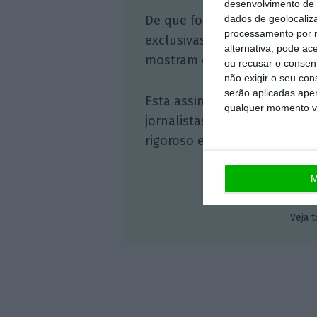
desenvolvimento de 
dados de geolocaliza
De que forma? Assine o ECO 
processamento por n
exclusivas, à opinião que co
alternativa, pode ac
mostram o outro lado da hist
ou recusar o consen
não exigir o seu co
serão aplicadas apen
Esta assinatura é uma forma
qualquer momento vol
jornalistas. A nossa contrap
rigoroso e credível.
M
Veja 