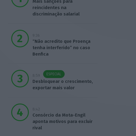
Mais sanções para
reincidentes na
discriminação salarial
9:36
“Não acredito que Proença
tenha interferido” no caso
Benfica
ESPECIAL
8:59
Desbloquear o crescimento,
exportar mais valor
8:42
Consórcio da Mota-Engil
aponta motivos para excluir
rival