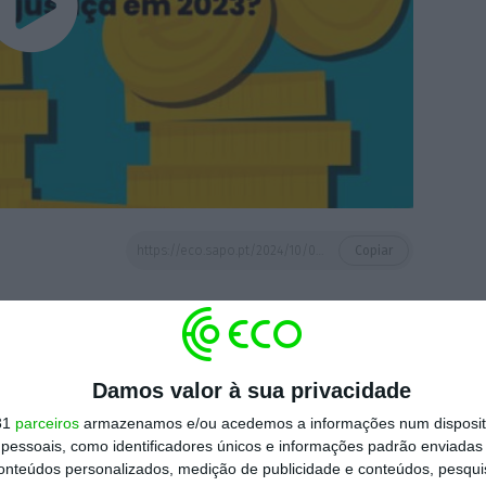
https://eco.sapo.pt/2024/10/06/%f0%9f%93%b9-quanto-pagaram-os-portugueses-pelo-acesso-a-justica/
Copiar
 ECO Premium
Damos valor à sua privacidade
mação é mais importante do que
31
parceiros
armazenamos e/ou acedemos a informações num dispositi
essoais, como identificadores únicos e informações padrão enviadas 
dependente e rigoroso.
conteúdos personalizados, medição de publicidade e conteúdos, pesqui