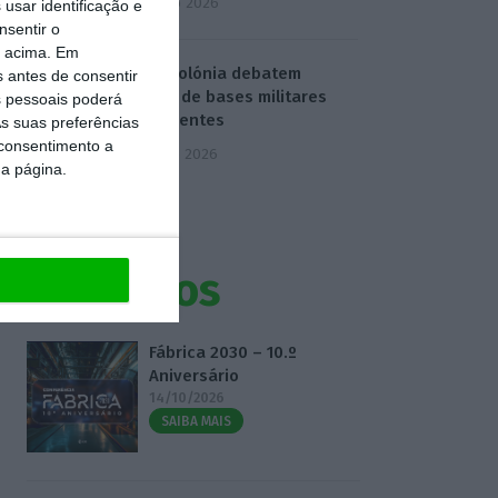
4 Agosto 2026
usar identificação e
nsentir o
o acima. Em
EUA e Polónia debatem
s antes de consentir
criação de bases militares
 pessoais poderá
permanentes
s suas preferências
 consentimento a
5 Agosto 2026
da página.
Eventos
Fábrica 2030 – 10.º
Aniversário
14/10/2026
SAIBA MAIS