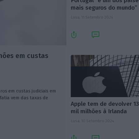
Portugal “é um dos país
mais seguros do mundo”
Lusa,
11 Setembro 2024
hões em custas
ros em custas judiciais em
fatia vem das taxas de
Apple tem de devolver 1
mil milhões à Irlanda
Lusa,
10 Setembro 2024