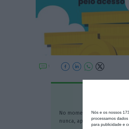
1
Assine o
No momento em que a infor
Nós e os nossos 17
processamos dados p
nunca, apoie o jornalismo in
para publicidade e 