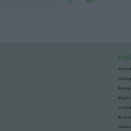
Exp
o
Socie
Justiç
Advog
Negóc
Socie
As esc
Opiniã