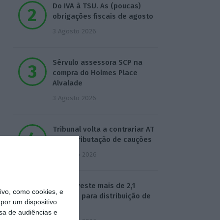
Do IVA à TSU. As (poucas)
obrigações fiscais de agosto
3 Agosto 2026
Sérvulo assessora SCP na
compra do Holmes Place
Alvalade
3 Agosto 2026
Tribunal volta a contrariar AT
sobre tributação de cauções
4 Agosto 2026
Beja investe mais de 2,1
vo, como cookies, e
milhões para distribuição de
por um dispositivo
água
sa de audiências e