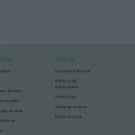
lorar
Sobre
dades
Estatuto Editorial
a
Política de
Privacidade
ado do mês
Contactos
io do mês
Comprar revista
dade do mês
Ficha Técnica
olhas de…
o