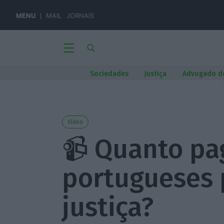
MENU
MAIL
JORNAIS
Sociedades
Justiça
Advogado d
Vídeo
📹 Quanto pa
portugueses 
justiça?