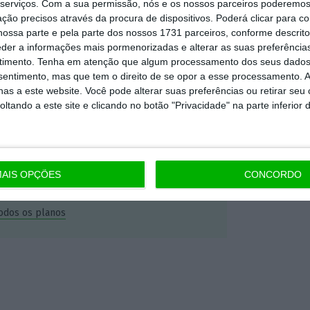
serviços.
Com a sua permissão, nós e os nossos parceiros poderemos 
ção precisos através da procura de dispositivos. Poderá clicar para co
Premium e tenha acesso a notícias
ossa parte e pela parte dos nossos 1731 parceiros, conforme descrit
nta, às reportagens e especiais que
eder a informações mais pormenorizadas e alterar as suas preferência
ória.
timento.
Tenha em atenção que algum processamento dos seus dados
nsentimento, mas que tem o direito de se opor a esse processamento. A
as a este website. Você pode alterar suas preferências ou retirar seu
 de apoiar o ECO e os seus
tando a este site e clicando no botão "Privacidade" na parte inferior 
artida é o jornalismo independente,
AIS OPÇÕES
CONCORDO
Assine já
todos os planos