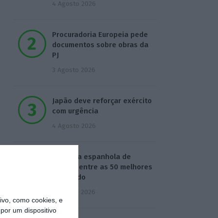
4 Agosto 2026
Procuradoria Europeia pede
documentos sobre obras da
PJ
3 Agosto 2026
Japão deve reforçar exército
com urgência
4 Agosto 2026
Empresa espanhola de
EdTech entre as 50 melhores
do mundo
5 Agosto 2026
vo, como cookies, e
por um dispositivo