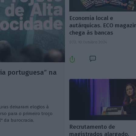
Economia local e
autárquicas. ECO magazi
chega às bancas
ECO,
10 Outubro 2024
ia portuguesa” na
turas deixaram elogios à
so para o primeiro troço
 da burocracia.
Recrutamento de
magistrados alargado.