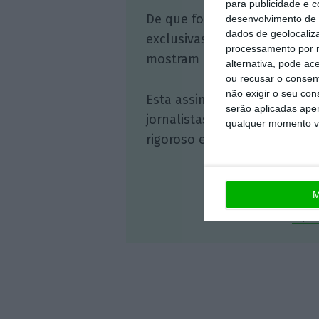
para publicidade e 
De que forma? Assine o ECO 
desenvolvimento de 
dados de geolocaliza
exclusivas, à opinião que co
processamento por n
mostram o outro lado da hist
alternativa, pode ac
ou recusar o consen
não exigir o seu co
Esta assinatura é uma forma
serão aplicadas apen
jornalistas. A nossa contrap
qualquer momento vol
rigoroso e credível.
M
Veja 