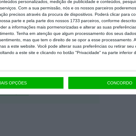
conteúdos personalizados, medição de publicidade e conteúdos, pesqui
Premium e tenha acesso a notícias
serviços.
Com a sua permissão, nós e os nossos parceiros poderemos 
ção precisos através da procura de dispositivos. Poderá clicar para co
nta, às reportagens e especiais que
ossa parte e pela parte dos nossos 1733 parceiros, conforme descrit
ória.
eder a informações mais pormenorizadas e alterar as suas preferência
timento.
Tenha em atenção que algum processamento dos seus dados
nsentimento, mas que tem o direito de se opor a esse processamento. A
 de apoiar o ECO e os seus
as a este website. Você pode alterar suas preferências ou retirar seu
artida é o jornalismo independente,
tando a este site e clicando no botão "Privacidade" na parte inferior 
Assine já
AIS OPÇÕES
CONCORDO
todos os planos