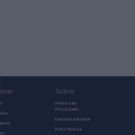
lorar
Sobre
s
Política de
Privacidade
atus
Estatuto Editorial
guros
Ficha Técnica
ho