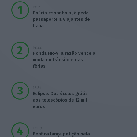
15:17
Polícia espanhola já pede
passaporte a viajantes de
Itália
14:22
Honda HR-V: a razão vence a
moda no trânsito e nas
férias
12:34
Eclipse. Dos óculos grátis
aos telescópios de 12 mil
euros
12:09
Benfica lança petição pela