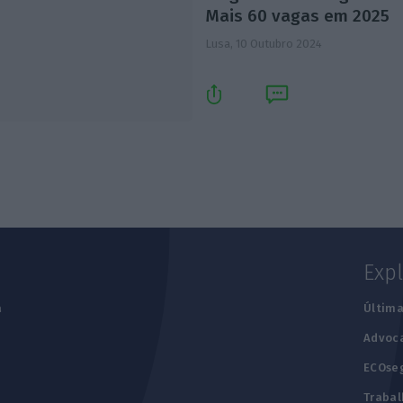
Mais 60 vagas em 2025
Lusa,
10 Outubro 2024
Exp
a
Última
Advoc
ECOse
Trabal