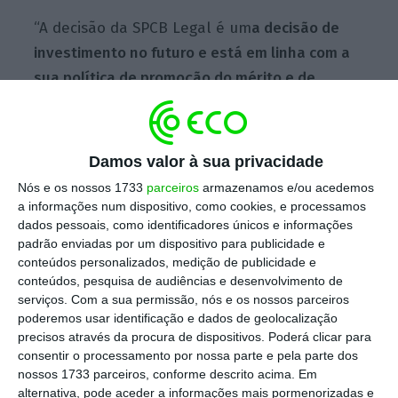
“A decisão da SPCB Legal é um
a decisão de
investimento no futuro e está em linha com a
sua política de promoção do mérito e de
reconhecimento do trabalho desenvolvido
pelos seus colaboradores
“, sublinha o sócio
Luís Couto.
Damos valor à sua privacidade
Nós e os nossos 1733
parceiros
armazenamos e/ou acedemos
a informações num dispositivo, como cookies, e processamos
Para o advogado, estas nomeações
dados pessoais, como identificadores únicos e informações
representam o início de uma nova etapa para
padrão enviadas por um dispositivo para publicidade e
conteúdos personalizados, medição de publicidade e
os novos associados. “Uma etapa que,
conteúdos, pesquisa de audiências e desenvolvimento de
desejamos, seja bem-sucedida e de contínua
serviços.
Com a sua permissão, nós e os nossos parceiros
aprendizagem”, acrescenta.
poderemos usar identificação e dados de geolocalização
precisos através da procura de dispositivos. Poderá clicar para
consentir o processamento por nossa parte e pela parte dos
Beatriz Couto é licenciada em Direito pela
nossos 1733 parceiros, conforme descrito acima. Em
Faculdade de Direito da Universidade do
alternativa, pode aceder a informações mais pormenorizadas e