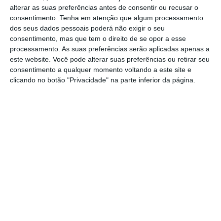
alterar as suas preferências antes de consentir ou recusar o
Porto. Entre 2021 e 2023 integrou a Lopes
consentimento.
Tenha em atenção que algum processamento
Cardoso & Associados. Em 2023 transitou para
dos seus dados pessoais poderá não exigir o seu
a SPCB Legal, onde concluiu o seu estágio.
consentimento, mas que tem o direito de se opor a esse
processamento. As suas preferências serão aplicadas apenas a
este website. Você pode alterar suas preferências ou retirar seu
Já António Maria Sarmento de Oliveira é
consentimento a qualquer momento voltando a este site e
licenciado em Direito pela Universidade
clicando no botão "Privacidade" na parte inferior da página.
Católica Portuguesa – Centro Regional do
Porto. Antes de ingressar na SPCB Legal, em
2023, estagiou na Lopes Cardoso &
Associados.
https://eco.sapo.pt/2024/10/11/spcb-legal-conta-com-dois-novos-associados/
Copiar