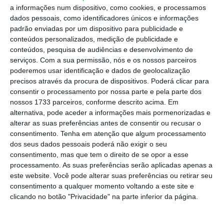
a informações num dispositivo, como cookies, e processamos
dados pessoais, como identificadores únicos e informações
Foi um dos "presentes" anunciados por Costa para
padrão enviadas por um dispositivo para publicidade e
fixar os jovens: quem acabar o ensino superior e
conteúdos personalizados, medição de publicidade e
decidir fazer carreira em Portugal tem direito a um
conteúdos, pesquisa de audiências e desenvolvimento de
serviços.
Com a sua permissão, nós e os nossos parceiros
prémio equivalente à devolução das propinas.
poderemos usar identificação e dados de geolocalização
precisos através da procura de dispositivos. Poderá clicar para
Ver Descodificador
consentir o processamento por nossa parte e pela parte dos
nossos 1733 parceiros, conforme descrito acima. Em
alternativa, pode aceder a informações mais pormenorizadas e
alterar as suas preferências antes de consentir ou recusar o
O que é o prémio de valorização da qualificação?
consentimento.
Tenha em atenção que algum processamento
Quem tem direito a este prémio?
dos seus dados pessoais poderá não exigir o seu
consentimento, mas que tem o direito de se opor a esse
Qual o valor deste prémio?
processamento. As suas preferências serão aplicadas apenas a
este website. Você pode alterar suas preferências ou retirar seu
Cumpro os requisitos. Como posso pedir?
consentimento a qualquer momento voltando a este site e
clicando no botão "Privacidade" na parte inferior da página.
E quando recebo resposta?
Se for aprovado, como recebo o prémio?