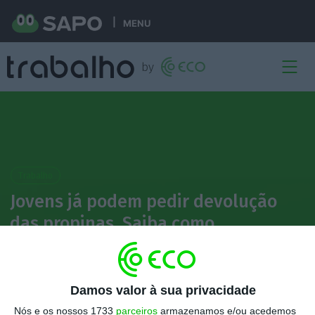
MENU
Trabalho
Jovens já podem pedir devolução
das propinas. Saiba como
Isabel Patrício
29 Fevereiro 2024
Damos valor à sua privacidade
Nós e os nossos 1733
parceiros
armazenamos e/ou acedemos