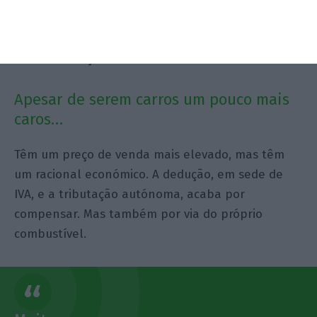
Podemos estar a falar de diferenciais entre 1 a 2
pontos percentuais de taxa de juro [inferior às
taxas praticadas no financiamento de automóveis
a combustão].
Apesar de serem carros um pouco mais
caros…
Têm um preço de venda mais elevado, mas têm
um racional económico. A dedução, em sede de
IVA, e a tributação autónoma, acaba por
compensar. Mas também por via do próprio
combustível.