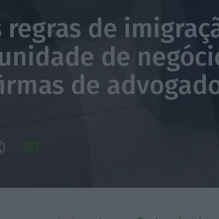
 regras de imigraç
unidade de negóci
firmas de advogad