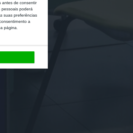
s antes de consentir
 pessoais poderá
s suas preferências
 consentimento a
da página.