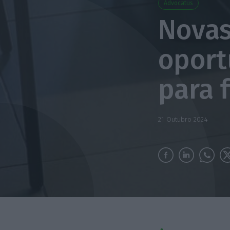
Advocatus
Novas
oport
para 
21 Outubro 2024