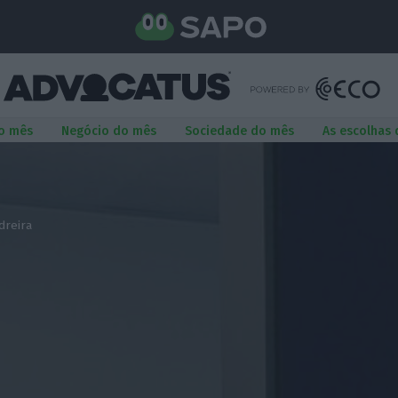
o mês
Negócio do mês
Sociedade do mês
As escolhas
dreira