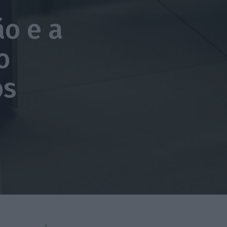
ão e a
o
os