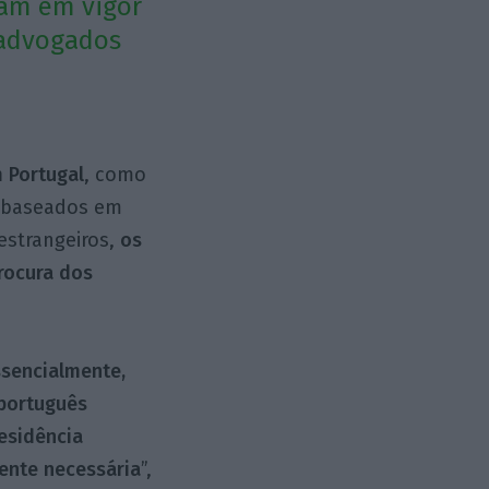
ram em vigor
e advogados
 Portugal
, como
a baseados em
 estrangeiros,
os
rocura dos
ssencialmente,
 português
residência
nte necessária
”,