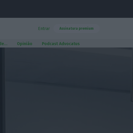
Entrar
Assinatura premium
 de…
Opinião
Podcast Advocatus