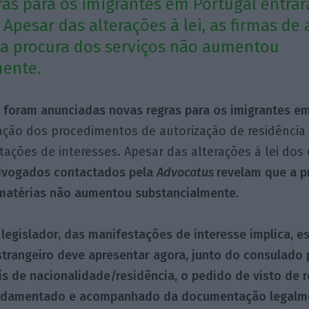
ras para os imigrantes em Portugal entra
. Apesar das alterações à lei, as firmas d
a procura dos serviços não aumentou
mente.
 foram anunciadas novas regras para os imigrantes em
ação dos procedimentos de autorização de residênci
tações de interesses. Apesar das alterações à lei dos
advogados contactados pela
Advocatus
revelam que a p
 matérias não aumentou substancialmente.
 legislador, das manifestações de interesse implica, e
trangeiro deve apresentar agora, junto do consulado
ís de nacionalidade/residência, o pedido de visto de 
ndamentado e acompanhado da documentação legalme