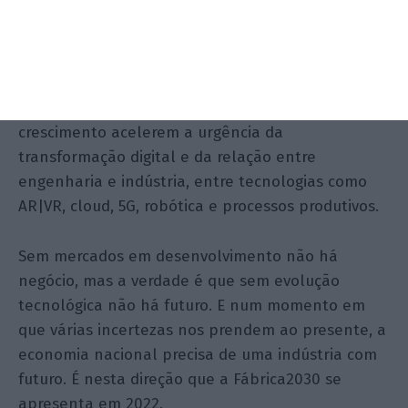
tinham significado nas nossas relações
económicas como a Rússia, Ucrânia mas também
Alemanha e Reino Unido representam novas
variáveis fraturantes no horizonte da indústria
portuguesa. Estas dificuldades e barreiras ao
crescimento acelerem a urgência da
transformação digital e da relação entre
engenharia e indústria, entre tecnologias como
AR|VR, cloud, 5G, robótica e processos produtivos.
Sem mercados em desenvolvimento não há
negócio, mas a verdade é que sem evolução
tecnológica não há futuro. E num momento em
que várias incertezas nos prendem ao presente, a
economia nacional precisa de uma indústria com
futuro. É nesta direção que a Fábrica2030 se
apresenta em 2022.