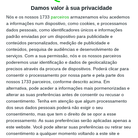
especialmente impulsionada pela pandemia de
Damos valor à sua privacidade
COVID-19, é um exemplo claro desta necessidade
Nós e os nossos 1733
parceiros
armazenamos e/ou acedemos
de atualização. Milhões de trabalhadores viram-se
a informações num dispositivo, como cookies, e processamos
repentinamente a trabalhar de forma remota, o
dados pessoais, como identificadores únicos e informações
que, por um lado, oferece maior flexibilidade e a
padrão enviadas por um dispositivo para publicidade e
conteúdos personalizados, medição de publicidade e
promessa de uma melhor conciliação entre a vida
conteúdos, pesquisa de audiências e desenvolvimento de
pessoal e profissional.
serviços.
Com a sua permissão, nós e os nossos parceiros
poderemos usar identificação e dados de geolocalização
precisos através da procura de dispositivos. Poderá clicar para
No entanto, este novo modelo expõe também
consentir o processamento por nossa parte e pela parte dos
vulnerabilidades no regime laboral tradicional,
nossos 1733 parceiros, conforme descrito acima. Em
nomeadamente no que toca ao direito a desligar,
alternativa, pode aceder a informações mais pormenorizadas e
alterar as suas preferências antes de consentir ou recusar o
ao controlo das horas de trabalho e à
consentimento.
Tenha em atenção que algum processamento
responsabilidade pela criação de condições
dos seus dados pessoais poderá não exigir o seu
adequadas de trabalho em casa. Eric Schmidt,
consentimento, mas que tem o direito de se opor a esse
processamento. As suas preferências serão aplicadas apenas a
antigo CEO da Google, aborda uma questão muito
este website. Você pode alterar suas preferências ou retirar seu
interessante neste aspeto ao referir que a Google
consentimento a qualquer momento voltando a este site e