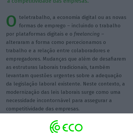
a competitividade das empresas.
O
teletrabalho, a economia digital ou as novas
formas de emprego – incluindo o trabalho
por plataformas digitais e o
freelancing
–
alteraram a forma como percecionamos o
trabalho e a relação entre colaboradores e
empregadores. Mudanças que além de desafiarem
as estruturas laborais tradicionais, também
levantam questões urgentes sobre a adequação
da legislação laboral existente. Neste contexto, a
modernização das leis laborais surge como uma
necessidade incontornável para assegurar a
competitividade das empresas.
A rápida expansão do teletrabalho,