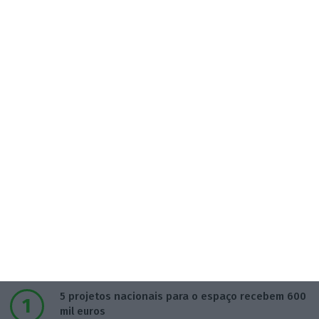
Populares
5 projetos nacionais para o espaço recebem 600
mil euros