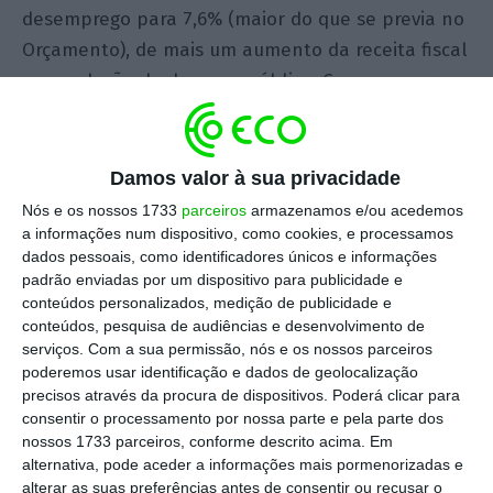
desemprego para 7,6% (maior do que se previa no
Orçamento), de mais um aumento da receita fiscal
sem redução da despesa pública. Como se escreve
aliás no PE, 0,7% do défice será o “resultado de
uma melhoria conjugada do crescimento
económico e do emprego”.
Damos valor à sua privacidade
Nós e os nossos 1733
parceiros
armazenamos e/ou acedemos
Ou seja, alcançar 0,7% depende de fatores que o
a informações num dispositivo, como cookies, e processamos
dados pessoais, como identificadores únicos e informações
Governo não controla e que para os próximos 8
padrão enviadas por um dispositivo para publicidade e
meses pouco ou nada pode influenciar. Se algo
conteúdos personalizados, medição de publicidade e
correr mal, o Governo pode sempre dizer que não
conteúdos, pesquisa de audiências e desenvolvimento de
serviços.
Com a sua permissão, nós e os nossos parceiros
teve culpa…
poderemos usar identificação e dados de geolocalização
precisos através da procura de dispositivos. Poderá clicar para
Para isso vale pena ir ver os gráficos que estão na
consentir o processamento por nossa parte e pela parte dos
nossos 1733 parceiros, conforme descrito acima. Em
página 6 do PE para se ficar sem dúvidas: esta é
alternativa, pode aceder a informações mais pormenorizadas e
uma previsão otimista para 8 meses a enviar a
alterar as suas preferências antes de consentir ou recusar o