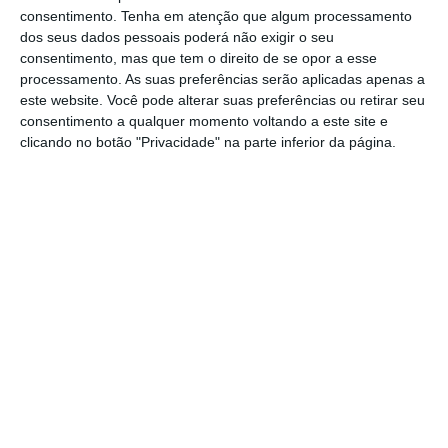
Bruxelas e serve para diminuir a pressão do PCP e
consentimento.
Tenha em atenção que algum processamento
dos seus dados pessoais poderá não exigir o seu
do BE para o aumento da despesa pública. É isso
consentimento, mas que tem o direito de se opor a esse
tudo, mas também não é a última Coca-Cola do
processamento. As suas preferências serão aplicadas apenas a
deserto…
este website. Você pode alterar suas preferências ou retirar seu
consentimento a qualquer momento voltando a este site e
clicando no botão "Privacidade" na parte inferior da página.
E essa previsão (como bem lembrou João Vieira
Pereira, no Expresso de sábado) está inserida
noutras previsões preocupantes para os anos até
2022: receitas conjunturais sonhadas para
suportar despesas estruturais reais e em
aumento.
O Governo fingiu que era Hernan Cortés no Novo
Mundo, e que queimava em Abril os barcos para
acabar com isso as discussões sobre regressar ao
sítio de onde vieram.