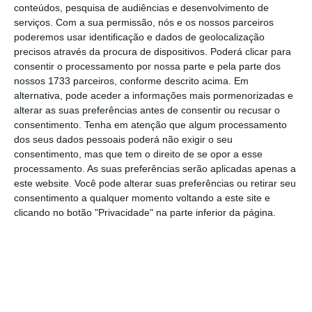
Tenho notado também alguma dificuldade em
conteúdos, pesquisa de audiências e desenvolvimento de
explicar a vários pessoas do meu quadrante
serviços.
Com a sua permissão, nós e os nossos parceiros
poderemos usar identificação e dados de geolocalização
político aquilo que me parece evidente: apesar de
precisos através da procura de dispositivos. Poderá clicar para
tudo, na atualidade, há diferenças substanciais
consentir o processamento por nossa parte e pela parte dos
entre o PCP e o BE e esta “nova” direita que se
nossos 1733 parceiros, conforme descrito acima. Em
alternativa, pode aceder a informações mais pormenorizadas e
tem reforçado no mundo e que, felizmente,
alterar as suas preferências antes de consentir ou recusar o
poderá sofrer um abalo com a queda de Trump.
consentimento.
Tenha em atenção que algum processamento
Ao contrário da esquerda que, apesar de não
dos seus dados pessoais poderá não exigir o seu
consentimento, mas que tem o direito de se opor a esse
gostar do capitalismo e da economia de mercado,
processamento. As suas preferências serão aplicadas apenas a
foi aprendendo a conviver com a democracia e
este website. Você pode alterar suas preferências ou retirar seu
com as instituições, esta direita fez o caminho
consentimento a qualquer momento voltando a este site e
clicando no botão "Privacidade" na parte inferior da página.
inverso e radicalizou-se. Retomou o culto da
personalidade em torno de líderes únicos e
demagogos, assenta a sua estratégia de
afirmação política na estigmatização de etnias, no
desprezo pela diversidade, na desconsideração