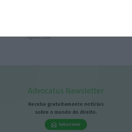
7 Agosto 2026
Mundial faz receita do jogo online subir 14,4% no
trimestre
7 Agosto 2026
Advocatus Newsletter
Receba gratuitamente notícias
sobre o mundo do direito.
Subscrever