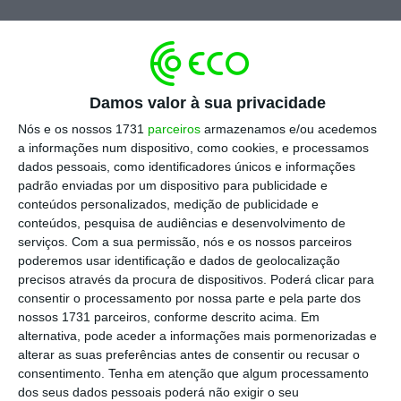
Deixaria os seus filhos sozinhos com ela?
Confia no que ela diz?
Damos valor à sua privacidade
Nós e os nossos 1731
parceiros
armazenamos e/ou acedemos
Se falhar profissionalmente, pode contar
a informações num dispositivo, como cookies, e processamos
com o seu apoio?
dados pessoais, como identificadores únicos e informações
padrão enviadas por um dispositivo para publicidade e
conteúdos personalizados, medição de publicidade e
Trabalhadores com alta performance têm sempre
conteúdos, pesquisa de audiências e desenvolvimento de
uma característica em comum: gostam de ser
serviços.
Com a sua permissão, nós e os nossos parceiros
poderemos usar identificação e dados de geolocalização
medidos. Apreciam saber o resultado do jogo e
precisos através da procura de dispositivos. Poderá clicar para
são viciados em ganhá-lo, procurando melhorar o
consentir o processamento por nossa parte e pela parte dos
seu desempenho. Não há impossíveis e os
nossos 1731 parceiros, conforme descrito acima. Em
alternativa, pode aceder a informações mais pormenorizadas e
recordes existem para serem quebrados.
alterar as suas preferências antes de consentir ou recusar o
consentimento.
Tenha em atenção que algum processamento
Outra característica facilmente identificável num
dos seus dados pessoais poderá não exigir o seu