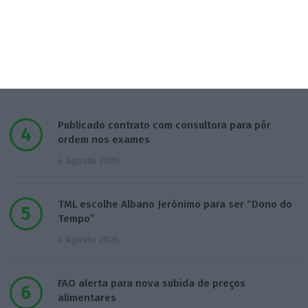
3 Agosto 2026
Há 2 candidatos a fornecer comboios de alta
velocidade à CP
3 Agosto 2026
Publicado contrato com consultora para pôr
ordem nos exames
4 Agosto 2026
TML escolhe Albano Jerónimo para ser “Dono do
Tempo”
4 Agosto 2026
FAO alerta para nova subida de preços
alimentares