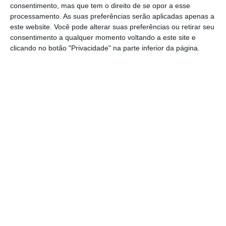
consentimento, mas que tem o direito de se opor a esse
“A-Player” tem que ver com a não necessidade de
processamento. As suas preferências serão aplicadas apenas a
motivação. É, aliás, fulcral desafiá-lo
este website. Você pode alterar suas preferências ou retirar seu
constantemente a tentar atingir novas metas,
consentimento a qualquer momento voltando a este site e
clicando no botão "Privacidade" na parte inferior da página.
pois consegue motivar-se a si próprio e raramente
precisa de terceiros.
Poder-se-ia concluir que este tipo de colaborador
não aprecia o trabalho em equipa, mas não:
adora ver crescer quem está à sua volta,
aspirando que elevem o jogo ao seu nível. Estas
pessoas devem ser reconhecidas publicamente,
na forma verbal, financeira ou promocional no
seio da empresa.
O segredo para os manter nos quadros passa por
desenvolver uma cultura de excelência onde à