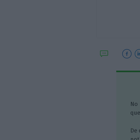
No 
que
De 
not