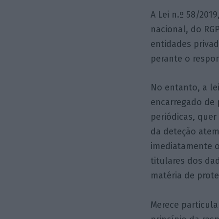
A Lei n.º 58/201
nacional, do RG
entidades privad
perante o respon
No entanto, a le
encarregado de p
periódicas, quer
da deteção atem
imediatamente o 
titulares dos da
matéria de prot
Merece particula