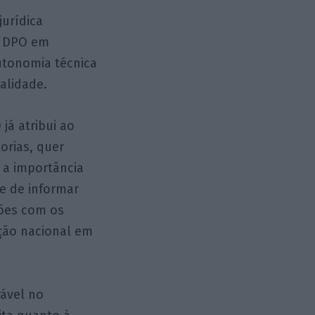
jurídica
do DPO em
autonomia técnica
alidade.
já atribui ao
orias, quer
a a importância
e de informar
ções com os
ação nacional em
rável no