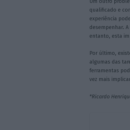
Um outro proble
qualificado e c
experiência pode
desempenhar. A 
entanto, esta im
Por último, exi
algumas das tar
ferramentas pod
vez mais implica
*Ricardo Henriqu