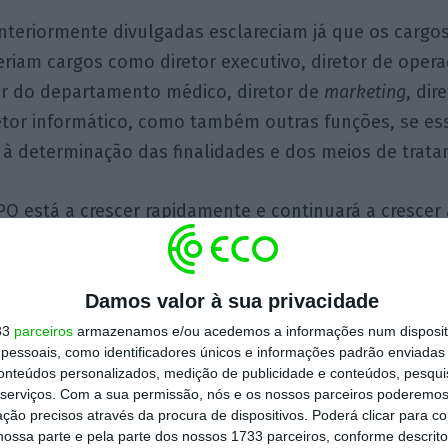
nteriormente divulgadas esclareciam já que os cargos
seriam cargos como diretor executivo, diretor de opera
tor do departamento médico, diretor de
marketing
, dir
tor informático, como também outras funções, se es
 à determinação das finalidades e dos meios de trat
PO está a crescer rapidamente e continuará a crescer
itos os riscos e desafios associados à mesma. Desde 
xa mais comum: a falta de recursos. Muitos DPOs estã
Damos valor à sua privacidade
 a atenção de outras equipes, necessárias para toma
33
parceiros
armazenamos e/ou acedemos a informações num dispositi
essoais, como identificadores únicos e informações padrão enviadas 
sos é um problema real. A solução passa muitas vezes
conteúdos personalizados, medição de publicidade e conteúdos, pesqui
e todos para importância da proteção de dados de fo
serviços.
Com a sua permissão, nós e os nossos parceiros poderemos 
ção precisos através da procura de dispositivos. Poderá clicar para co
essária ao bom desempenho das suas tarefas.
ossa parte e pela parte dos nossos 1733 parceiros, conforme descrit