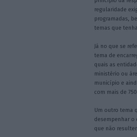
princípio da res
regularidade exi
programadas, be
temas que tenha
Já no que se ref
tema de encarre
quais as entida
ministério ou ár
município e aind
com mais de 750 
Um outro tema qu
desempenhar o ca
que não resultem