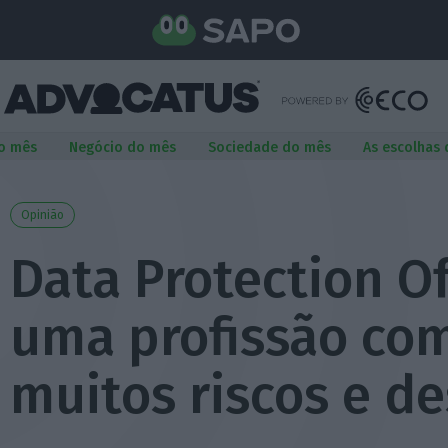
o mês
Negócio do mês
Sociedade do mês
As escolhas
Opinião
Data Protection Of
uma profissão co
muitos riscos e de