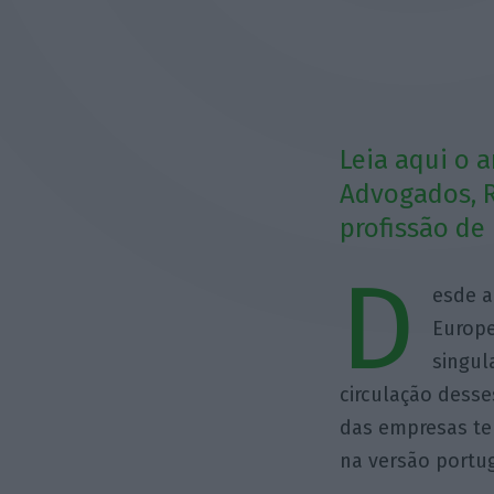
Leia aqui o 
Advogados, R
profissão de 
D
esde a
Europe
singul
circulação dess
das empresas te
na versão portu