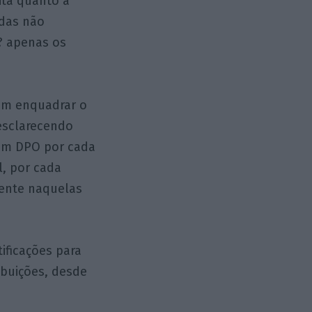
ita quanto à
 das não
? apenas os
bém enquadrar o
esclarecendo
 um DPO por cada
l, por cada
mente naquelas
ificações para
ibuições, desde