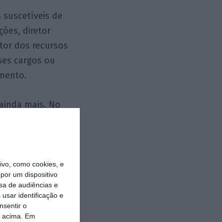
 suscetíveis de
ções, diretor
etor dos recursos
ses cargos ou
amento.
 ainda mais. No
logo, aquela
o sozinhos, sem
r decisões.
vo, como cookies, e
por um dispositivo
 pela
sa de audiências e
rma a obter a
usar identificação e
nsentir o
o acima. Em