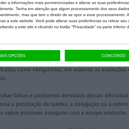
eder a informações mais pormenorizadas e alterar as suas preferência
timento.
Tenha em atenção que algum processamento dos seus dados
este problema a abrangência das funções de um DPO. 
nsentimento, mas que tem o direito de se opor a esse processamento. A
idar, desde a formação, à organização da documenta
as a este website. Você pode alterar suas preferências ou retirar seu
 pedidos e reclamações dos titulares dos dados e mes
tando a este site e clicando no botão "Privacidade" na parte inferior 
e de supervisão.
ção feita a algumas empresas, continua a verificar-se
AIS OPÇÕES
CONCORDO
 estado de cumprimento ainda rudimentar, estando e
ificadas como obrigatórias, em especial as avaliações
os.
vitar falhas e problemas derivados dessas dificulda
ncia a priorização de tarefas, a delegação ou a extern
o sejam possíveis assegurar com a equipa existente.