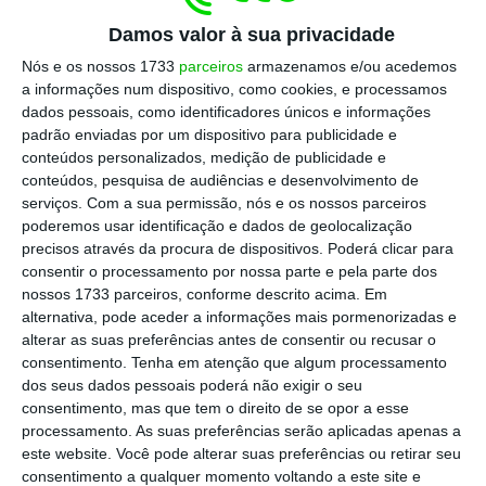
a importância da deteção atempada de
Damos valor à sua privacidade
incidentes de segurança.
Nós e os nossos 1733
parceiros
armazenamos e/ou acedemos
a informações num dispositivo, como cookies, e processamos
dados pessoais, como identificadores únicos e informações
RGPD: “Agora é que vão começar os problemas
padrão enviadas por um dispositivo para publicidade e
jurídicos”
conteúdos personalizados, medição de publicidade e
Ler Mais
conteúdos, pesquisa de audiências e desenvolvimento de
serviços.
Com a sua permissão, nós e os nossos parceiros
poderemos usar identificação e dados de geolocalização
“
A implementação de um projeto de RGPD deve
precisos através da procura de dispositivos. Poderá clicar para
consentir o processamento por nossa parte e pela parte dos
ser visto sempre como uma oportunidade para
nossos 1733 parceiros, conforme descrito acima. Em
diversas áreas de negócio,
através de uma
alternativa, pode aceder a informações mais pormenorizadas e
série de medidas que possibilitam a revisão
alterar as suas preferências antes de consentir ou recusar o
consentimento.
Tenha em atenção que algum processamento
de estruturas, processos e procedimentos e
dos seus dados pessoais poderá não exigir o seu
até otimização de sistemas informáticos para
consentimento, mas que tem o direito de se opor a esse
melhorias da eficiência interna e conquista
processamento. As suas preferências serão aplicadas apenas a
este website. Você pode alterar suas preferências ou retirar seu
de vantagens competitivas no mercado”,
consentimento a qualquer momento voltando a este site e