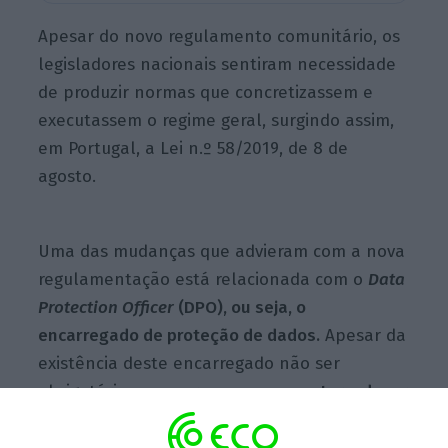
Apesar do novo regulamento comunitário, os
legisladores nacionais sentiram necessidade
de produzir normas que concretizassem e
executassem o regime geral, surgindo assim,
em Portugal, a Lei n.º 58/2019, de 8 de
agosto.
Uma das mudanças que advieram com a nova
regulamentação está relacionada com o
Data
Protection Officer
(DPO), ou seja, o
encarregado de proteção de dados.
Apesar da
existência deste encarregado não ser
obrigatória, as
empresas passam a ter o dever
de designar um DPO que assegure a realização
de auditorias e sensibilize os utilizadores para