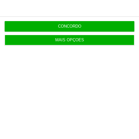
14:33
Governo promete PSU igual ou superior para 94%
CONCORDO
das pessoas
MAIS OPÇÕES
OPINIÃO
14:00
Transparência salarial: guia prático em quatro
fases
13:48
Economia dos EUA desilude e perde 23 mil
empregos em julho
13:12
Oposição endurece tom contra Luís Neves