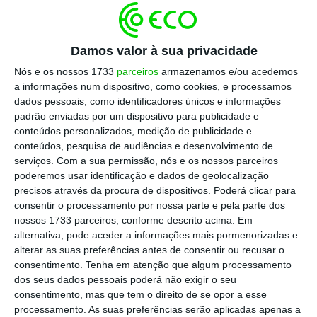
Eu duvido seriamente que ir buscar estas
estatísticas para, regularmente, as “esfregar na
Damos valor à sua privacidade
cara” de quem sugere que temos muito a fazer
Nós e os nossos 1733
parceiros
armazenamos e/ou acedemos
para aumentar a produção seja uma boa ideia. E
a informações num dispositivo, como cookies, e processamos
não é, certamente, um motivo de orgulho
dados pessoais, como identificadores únicos e informações
padrão enviadas por um dispositivo para publicidade e
nacional. Antes pelo contrário.
conteúdos personalizados, medição de publicidade e
conteúdos, pesquisa de audiências e desenvolvimento de
Vamos focar-nos apenas na Alemanha. O que as
serviços.
Com a sua permissão, nós e os nossos parceiros
poderemos usar identificação e dados de geolocalização
estatísticas nos dizem é que em Portugal cada
precisos através da procura de dispositivos. Poderá clicar para
trabalhador trabalha, em média, 7% mais horas
consentir o processamento por nossa parte e pela parte dos
do que um seu colega na Alemanha. Ao mesmo
nossos 1733 parceiros, conforme descrito acima. Em
alternativa, pode aceder a informações mais pormenorizadas e
tempo, os números informam-nos que cada
alterar as suas preferências antes de consentir ou recusar o
trabalhador no mercado português produz
consentimento.
Tenha em atenção que algum processamento
anualmente, em média, menos 37,4% do acontece
dos seus dados pessoais poderá não exigir o seu
consentimento, mas que tem o direito de se opor a esse
no mercado de trabalho alemão. Mais horas
processamento. As suas preferências serão aplicadas apenas a
trabalhadas, muito menos produção e nós vemos