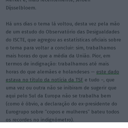
Dijsselbloem.
Há uns dias o tema lá voltou, desta vez pela mão
de um estudo do Observatório das Desigualdades
do ISCTE, que agregou as estatísticas oficiais sobre
o tema para voltar a concluir: sim, trabalhamos
mais horas do que a média da União. Pior, em
termos de indignação: trabalhamos até mais
horas do que alemães e holandeses —
este dado
estava no título da notícia da TSF
e tudo –, que
uma vez ou outra não se inibiram de sugerir que
aqui pelo Sul da Europa não se trabalha bem
(como é óbvio, a declaração do ex-presidente do
Eurogrupo sobre “copos e mulheres” bateu todos
os recordes no indignómetro).