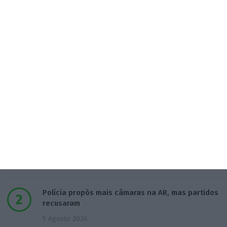
Populares
“Americanos consideram que há muita fruta
pendurada no futebol europeu”
7 Agosto 2026
Polícia propôs mais câmaras na AR, mas partidos
recusaram
5 Agosto 2026