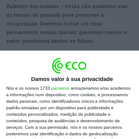
Habitats dos animais – então não podemos usar
as teorias do passado para promover a
recuperação. Devemos incluir um novo
pensamento nessas teorias: queremos crescer e
evitar pandemias destas no futuro.
Isto significa que, o Pacto Ecológico, o Green Deal,
deve continuar a ser a politica de
desenvolvimento económico da União Europeia, e
Damos valor à sua privacidade
que o investimento, que será necessário reforçar,
Nós e os nossos 1733
parceiros
armazenamos e/ou acedemos
deve continuar a promover: a) a transição para
a informações num dispositivo, como cookies, e processamos
uma economia de baixo carbono, apoiando a
dados pessoais, como identificadores únicos e informações
padrão enviadas por um dispositivo para publicidade e
requalificação de pessoas e setores para
conteúdos personalizados, medição de publicidade e
atividades com menores emissões de CO2; b) a
conteúdos, pesquisa de audiências e desenvolvimento de
aceleração para uma economia assente nas
serviços.
Com a sua permissão, nós e os nossos parceiros
poderemos usar identificação e dados de geolocalização
energias renováveis, na gestão eficiente dos