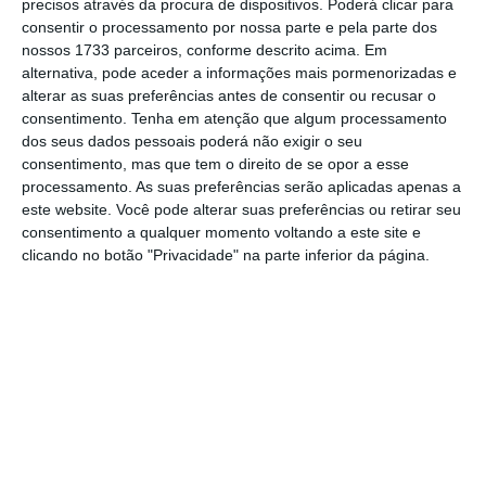
precisos através da procura de dispositivos. Poderá clicar para
recursos, no respeito pelo equilíbrio dos
consentir o processamento por nossa parte e pela parte dos
ecossistemas; e c) os empregos verdes e
nossos 1733 parceiros, conforme descrito acima. Em
alternativa, pode aceder a informações mais pormenorizadas e
inclusivos.
alterar as suas preferências antes de consentir ou recusar o
consentimento.
Tenha em atenção que algum processamento
Vários são os estudos que indicam que uma
dos seus dados pessoais poderá não exigir o seu
consentimento, mas que tem o direito de se opor a esse
1
utilização eficiente da energia
, aumenta a
processamento. As suas preferências serão aplicadas apenas a
chamada produtividade da energia tem impactes
este website. Você pode alterar suas preferências ou retirar seu
consentimento a qualquer momento voltando a este site e
positivos no crescimento do PIB. O problema é
clicando no botão "Privacidade" na parte inferior da página.
que estes estudos não são lidos pelos
economistas usuais, pois ligam a ciência e a
termodinâmica com a economia, e os economistas
não estão habituados a lidar com esta
transversalidade. A boa noticia é que o Pacto
Ecológico aposta no aumento da produtividade da
energia, uma vez define uma estratégia de
desenvolvimento económico assente em