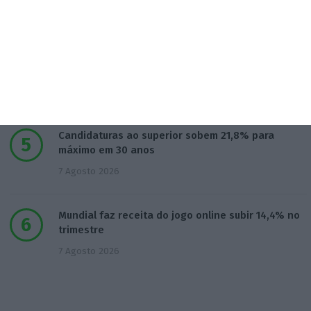
6 Agosto 2026
Ministério da Justiça pede auditoria à Polícia
Judiciária
6 Agosto 2026
Candidaturas ao superior sobem 21,8% para
máximo em 30 anos
7 Agosto 2026
Mundial faz receita do jogo online subir 14,4% no
trimestre
7 Agosto 2026