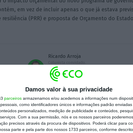
er o impacto orçamental do novo programa de governo
tém, em vez de incluir apenas o que já estava previ
 resiliência (PRR) e proposta de Orçamento do Estado
Ricardo Arroja
Colunista convidado.
Presidente do Conselho de
Administração da AICEP,
E.P.E.
Damos valor à sua privacidade
33
parceiros
armazenamos e/ou acedemos a informações num dispositi
essoais, como identificadores únicos e informações padrão enviadas 
Assine para ler este artigo
conteúdos personalizados, medição de publicidade e conteúdos, pesqui
serviços.
Com a sua permissão, nós e os nossos parceiros poderemos 
ção precisos através da procura de dispositivos. Poderá clicar para co
ossa parte e pela parte dos nossos 1733 parceiros, conforme descrit