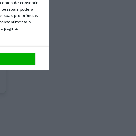
s antes de consentir
 pessoais poderá
s suas preferências
 consentimento a
da página.
e