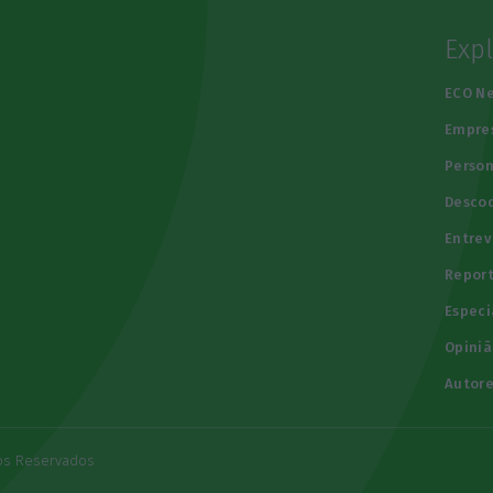
Exp
e
ECO N
Empre
Person
Descod
Entrev
Repor
Especi
Opiniã
Autore
tos Reservados