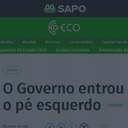
rabalho
eRadar
EContas
Local Online
Capital Verde
çamento do Estado 2027
Exames nacionais
Privatização d
Opinião
O Governo entrou
o pé esquerdo
PREMIUM
Ricardo Arroja