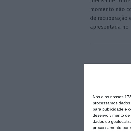
precisa de cont
momento não con
de recuperação e
apresentada no
Nós e os nossos 17
processamos dados p
para publicidade e 
desenvolvimento de 
dados de geolocaliza
processamento por n