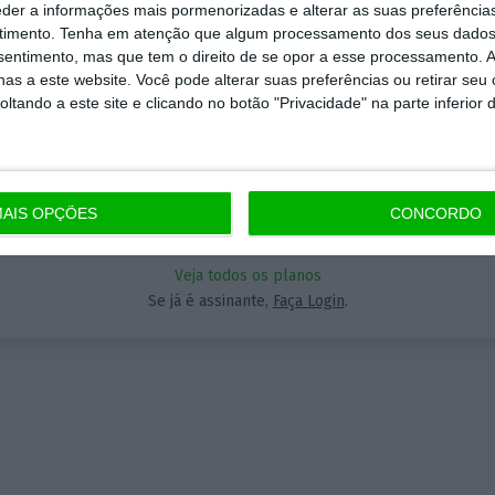
Assine o ECO Premium
eder a informações mais pormenorizadas e alterar as suas preferência
timento.
Tenha em atenção que algum processamento dos seus dados
nsentimento, mas que tem o direito de se opor a esse processamento. A
Aceda às notícias premium do ECO. Torne-se assinante.
momento em que a informação é mais importante do
as a este website. Você pode alterar suas preferências ou retirar seu
5€
tando a este site e clicando no botão "Privacidade" na parte inferior 
A partir de
 nunca, apoie o jornalismo independente e rigoroso.
que forma? Assine o ECO Premium e tenha acesso a
ícias exclusivas, à opinião que conta, às reportagens 
AIS OPÇÕES
CONCORDO
Assinar
eciais que mostram o outro lado da história.
Veja todos os planos
a assinatura é uma forma de apoiar o ECO e os seus
Se já é assinante,
Faça Login
.
nalistas. A nossa contrapartida é o jornalismo
ependente, rigoroso e credível.
Assine já
Veja todos os planos