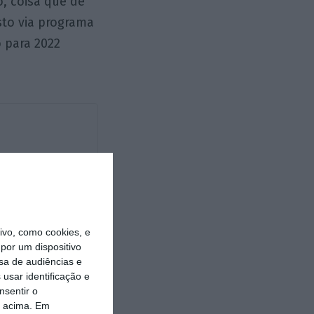
, coisa que de
sto via programa
 para 2022
vo, como cookies, e
por um dispositivo
https://eco.sapo.pt/opiniao/o-governo-entrou-com-o-pe-esquerdo/
Copiar
sa de audiências e
usar identificação e
nsentir o
o acima. Em