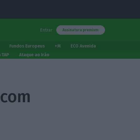
Entrar
Assinatura premium
Fundos Europeus
+M
ECO Avenida
a TAP
Ataque ao Irão
 com