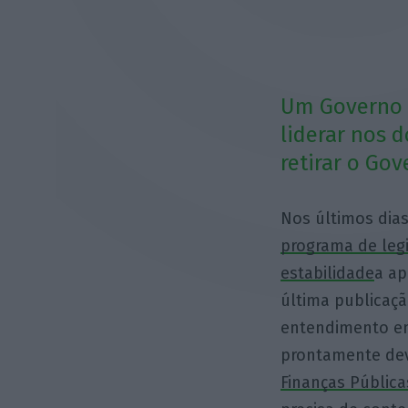
Um Governo q
liderar nos 
retirar o Gov
Nos últimos dia
programa de legi
estabilidade
a ap
última publicaç
entendimento ent
prontamente dev
Finanças Pública