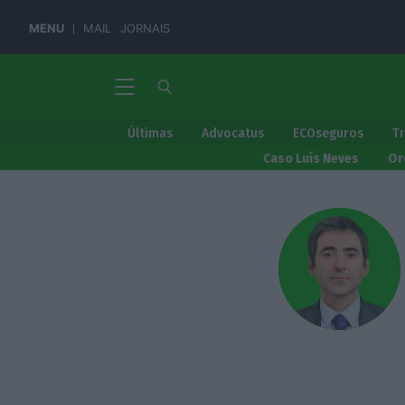
MENU
MAIL
JORNAIS
Últimas
Advocatus
ECOseguros
T
Caso Luís Neves
Or