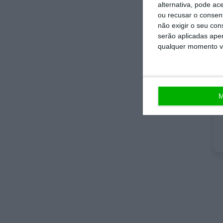
alternativa, pode ac
ou recusar o consen
não exigir o seu co
No 
serão aplicadas apen
qualquer momento vol
que
De 
not
M
esp
Est
jor
ind