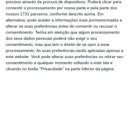
como posso ajudá-lo a instalar-se, o que precisa
precisos através da procura de dispositivos. Poderá clicar para
consentir o processamento por nossa parte e pela parte dos
para produzir de acordo com o que é esperado de
nossos 1731 parceiros, conforme descrito acima. Em
si, o que precisa negociar para ser capaz de ter o
alternativa, pode aceder a informações mais pormenorizadas e
melhor desempenho?
alterar as suas preferências antes de consentir ou recusar o
consentimento.
Tenha em atenção que algum processamento
dos seus dados pessoais poderá não exigir o seu
Todavia, um líder deve pensar nas próprias
consentimento, mas que tem o direito de se opor a esse
perguntas. Quais são as suas preocupações? Quais
processamento. As suas preferências serão aplicadas apenas a
este website. Você pode alterar suas preferências ou retirar seu
são os seus medos? De que ajuda eles precisam?
consentimento a qualquer momento voltando a este site e
clicando no botão "Privacidade" na parte inferior da página.
Muitos líderes, nas atuais circunstâncias, admitem
que a pergunta que surgiu primeiro foi “como a
minha equipa pode continuar a fazer um bom
trabalho?”. Esta pergunta parece natural e
intuitiva. No entanto, conforme relatado pela
Entrepreneurs Organization (EO), ao examinar a
situação mais detalhadamente, os líderes