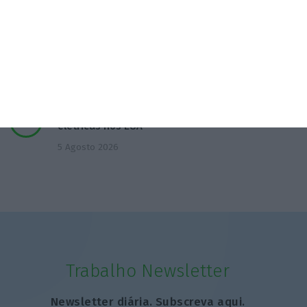
Bancos preveem quebra na produção de novo
crédito
4 Agosto 2026
Visabeira compra empresa de instalações
elétricas nos EUA
5 Agosto 2026
Trabalho Newsletter
Newsletter diária. Subscreva aqui.