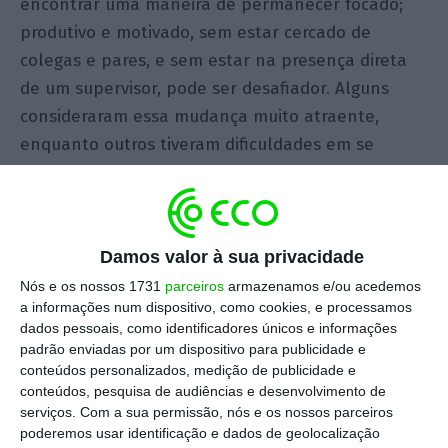
encontrar uma maneira de permanecer focado;
produtivo e motivado, sem estar cercado de
colegas e pares, e sem estar na presença direta
de um supervisor, pode ser desafiador. Alguns
consideraram essa mudança muito atraente,
enquanto outros tiveram dificuldades em se
adaptar.
Esta dinâmica não é diferente para os líderes que
se viram chamados a atuar num ambiente muito
Damos valor à sua privacidade
diferente. Para alguns, foi apenas uma extensão
Nós e os nossos 1731
parceiros
armazenamos e/ou acedemos
a informações num dispositivo, como cookies, e processamos
da prática já existente enquanto, para outros, foi
dados pessoais, como identificadores únicos e informações
um desafio novo um tanto assustador.
padrão enviadas por um dispositivo para publicidade e
conteúdos personalizados, medição de publicidade e
conteúdos, pesquisa de audiências e desenvolvimento de
Um instinto natural pode levar-nos a perguntas
serviços.
Com a sua permissão, nós e os nossos parceiros
que os líderes deveriam fazer às suas equipas –
poderemos usar identificação e dados de geolocalização