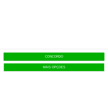
Assine o ECO Premium
No momento em que a informação é mais
importante do que nunca, apoie o
jornalismo independente e rigoroso.
CONCORDO
De que forma? Assine o ECO Premium e
MAIS OPÇÕES
tenha acesso a notícias exclusivas, à
opinião que conta, às reportagens e
especiais que mostram o outro lado da
história.
Esta assinatura é uma forma de apoiar o