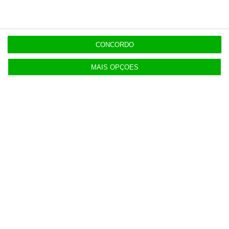
Sócio da Carrilho & Associados,
SROC
CONCORDO
MAIS OPÇÕES
https://eco.sapo.pt/opiniao/os-arquitetos-da-resiliencia/
Copiar
Assine o ECO Premium
No momento em que a informação é mais
importante do que nunca, apoie o
jornalismo independente e rigoroso.