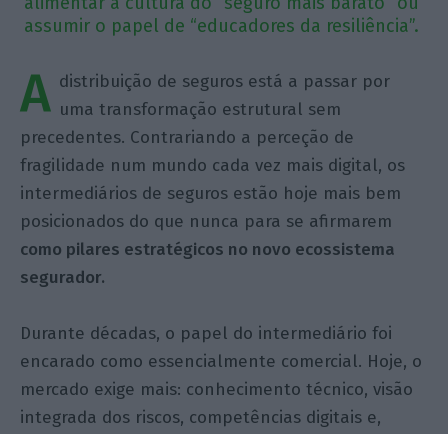
alimentar a cultura do “seguro mais barato” ou
assumir o papel de “educadores da resiliência”.
A
distribuição de seguros está a passar por
uma transformação estrutural sem
precedentes. Contrariando a perceção de
fragilidade num mundo cada vez mais digital, os
intermediários de seguros estão hoje mais bem
posicionados do que nunca para se afirmarem
como pilares estratégicos no novo ecossistema
segurador.
Durante décadas, o papel do intermediário foi
encarado como essencialmente comercial. Hoje, o
mercado exige mais: conhecimento técnico, visão
integrada dos riscos, competências digitais e,
sobretudo, capacidade de atuar como conselheiro