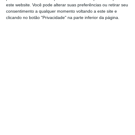
este website. Você pode alterar suas preferências ou retirar seu
num mundo saturado de informação e
consentimento a qualquer momento voltando a este site e
volatilidade.
clicando no botão "Privacidade" na parte inferior da página.
A crescente sofisticação dos riscos representa,
paradoxalmente, uma janela de oportunidade
para os intermediários de seguros. Ao estabelecer
parcerias com empresas de seguros,
resseguradores, insurtechs e fornecedores de
dados, os intermediários de produtos de seguros
podem oferecer soluções integradas, que vão
muito além da subscrição tradicional.
Modelos preditivos, seguros