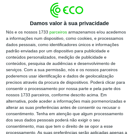
de confiança.
Os clientes empresariais, em
especial, querem muito mais do que um produto;
Damos valor à sua privacidade
querem orientação estratégica para mitigar riscos
Nós e os nossos 1733
parceiros
armazenamos e/ou acedemos
complexos, desde o cibercrime às alterações
a informações num dispositivo, como cookies, e processamos
climáticas.
dados pessoais, como identificadores únicos e informações
padrão enviadas por um dispositivo para publicidade e
conteúdos personalizados, medição de publicidade e
Muitos previram o desaparecimento dos
conteúdos, pesquisa de audiências e desenvolvimento de
intermediários de produtos de seguros com o
serviços.
Com a sua permissão, nós e os nossos parceiros
avanço das plataformas digitais e dos canais
poderemos usar identificação e dados de geolocalização
precisos através da procura de dispositivos. Poderá clicar para
diretos. Mas essa previsão ignora uma realidade
consentir o processamento por nossa parte e pela parte dos
crucial:
há segmentos do mercado, nomeadamente
nossos 1733 parceiros, conforme descrito acima. Em
os de maior valor acrescentado, que não se
alternativa, pode aceder a informações mais pormenorizadas e
alterar as suas preferências antes de consentir ou recusar o
sentem confortáveis com soluções self-service.
Os
consentimento.
Tenha em atenção que algum processamento
clientes com necessidades complexas necessitam
dos seus dados pessoais poderá não exigir o seu
de aconselhamento especializado. A confiança e
consentimento, mas que tem o direito de se opor a esse
processamento. As suas preferências serão aplicadas apenas a
a proximidade voltam a ganhar protagonismo