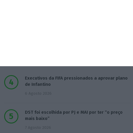
7 Agosto 2026
Associação pede a Seguro veto da lei dos TVDE
5 Agosto 2026
Taxa Euribor desce em todos os prazos
6 Agosto 2026
Executivos da FIFA pressionados a aprovar plano
de Infantino
6 Agosto 2026
DST foi escolhida por PJ e MAI por ter “o preço
mais baixo”
7 Agosto 2026