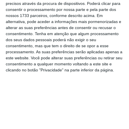
possível que este candidato conservador, com
precisos através da procura de dispositivos. Poderá clicar para
quem ninguém estava há apenas dois anos,
consentir o processamento por nossa parte e pela parte dos
nossos 1733 parceiros, conforme descrito acima. Em
tenha levado a sua avante? A resposta é simples:
alternativa, pode aceder a informações mais pormenorizadas e
não tinha ninguém à sua frente.
alterar as suas preferências antes de consentir ou recusar o
consentimento.
Tenha em atenção que algum processamento
dos seus dados pessoais poderá não exigir o seu
Os dois partidos rivais progressistas, os socialistas
consentimento, mas que tem o direito de se opor a esse
do PSOE e a esquerda mais radical do Podemos, o
processamento. As suas preferências serão aplicadas apenas a
primeiro e o segundo grupo em termos de
este website. Você pode alterar suas preferências ou retirar seu
consentimento a qualquer momento voltando a este site e
importância no Parlamento, respetivamente,
clicando no botão "Privacidade" na parte inferior da página.
estão desaparecidos numa profunda divisão
interna e demonstraram debilidades e pouca
consistência nas suas respetivas lideranças.
Especialmente o PSOE, que afastou há escassos
dias o seu secretário-geral, Pedro Sánchez, numa
espécie de ‘golpe de coronéis’, para desbloquear a