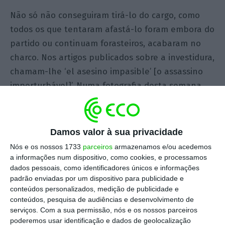
Não só não conseguiram tirá-lo do cargo, como
todos os que tentaram afastá-lo foram embora do
partido ou continuam forasteiros, acabaram no
charco. Nos artigos publicados sobre a investidura,
chamam-lhe ‘el asesino impasible’ [o assassino
imperturbável]’. Numa fotografia desta semana,
em que aparecia a prestar juramento no Palácio
da Zarzuela, a residência do monarca espanhol,
Felipe VI, tudo era diferente em relação ao mesmo
Damos valor à sua privacidade
juramento de há cinco anos.
Nós e os nossos 1733
parceiros
armazenamos e/ou acedemos
a informações num dispositivo, como cookies, e processamos
dados pessoais, como identificadores únicos e informações
O ambiente, os personagens, até o Rei é
padrão enviadas por um dispositivo para publicidade e
diferente. Há cinco anos, estava D. Juan Carlos e
conteúdos personalizados, medição de publicidade e
agora esteve D. Felipe. Só Rajoy se manteve. Tinha
conteúdos, pesquisa de audiências e desenvolvimento de
serviços.
Com a sua permissão, nós e os nossos parceiros
um ar esotérico, como se fosse imortal. E como é
poderemos usar identificação e dados de geolocalização