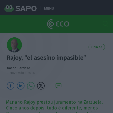
MENU
Opinião
Rajoy, “el asesino impasible”
Nacho Cardero
3 Novembro 2016
Mariano Rajoy prestou juramento na Zarzuela.
Cinco anos depois, tudo é diferente, menos