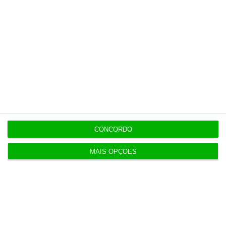
Diretor do El Confidencial
(
www.elconfidencial.com
)
Nacho Cardero
Colunista
CONCORDO
MAIS OPÇÕES
https://eco.sapo.pt/opiniao/rajoy-el-asesino-impasible/
Copiar
Assine o ECO Premium