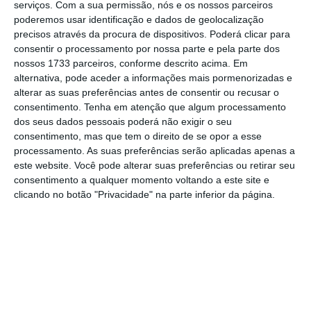
serviços.
Com a sua permissão, nós e os nossos parceiros
poderemos usar identificação e dados de geolocalização
A lei do lobby: primeiras considerações
precisos através da procura de dispositivos. Poderá clicar para
consentir o processamento por nossa parte e pela parte dos
30 Janeiro 2026
nossos 1733 parceiros, conforme descrito acima. Em
alternativa, pode aceder a informações mais pormenorizadas e
alterar as suas preferências antes de consentir ou recusar o
consentimento.
Tenha em atenção que algum processamento
dos seus dados pessoais poderá não exigir o seu
consentimento, mas que tem o direito de se opor a esse
processamento. As suas preferências serão aplicadas apenas a
este website. Você pode alterar suas preferências ou retirar seu
consentimento a qualquer momento voltando a este site e
clicando no botão "Privacidade" na parte inferior da página.
Newsletters
Receba gratuitamente informação económica de
referência