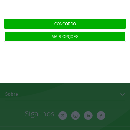
Subscrever
Download
CONCORDO
Disponível gratuitamente para iPhone, iPad, Apple
Watch e Android
MAIS OPÇÕES
App Store
Google Play
Explorar
Sobre
Siga-nos