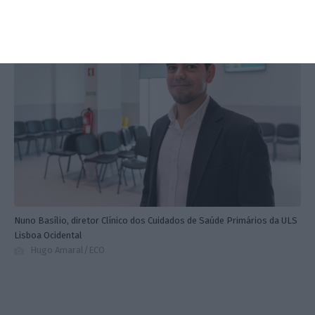
Nuno Basílio, diretor Clínico dos Cuidados de Saúde Primários da ULS
Lisboa Ocidental
Hugo Amaral/ECO