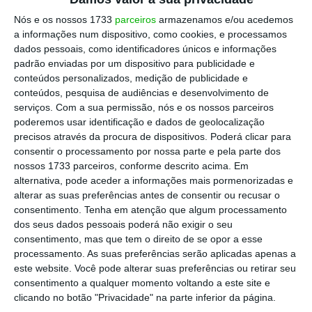
Presidente do Novo Banco
Nós e os nossos 1733
parceiros
armazenamos e/ou acedemos
a informações num dispositivo, como cookies, e processamos
Questionado sobre quem são os interessados
dados pessoais, como identificadores únicos e informações
padrão enviadas por um dispositivo para publicidade e
na compra do Novo Banco, António Ramalho
conteúdos personalizados, medição de publicidade e
‘passou a bola’ para o acionista, que é o
conteúdos, pesquisa de audiências e desenvolvimento de
Fundo de Resolução, entidade ligada ao
serviços.
Com a sua permissão, nós e os nossos parceiros
poderemos usar identificação e dados de geolocalização
Banco de Portugal.
precisos através da procura de dispositivos. Poderá clicar para
consentir o processamento por nossa parte e pela parte dos
“
A data final das propostas é amanhã [sexta-
nossos 1733 parceiros, conforme descrito acima. Em
alternativa, pode aceder a informações mais pormenorizadas e
feira] e amanhã [sexta-feira] o Fundo de
alterar as suas preferências antes de consentir ou recusar o
Resolução dará a informação que entender
consentimento.
Tenha em atenção que algum processamento
dar”
, afirmou, elogiando o modo como o
dos seus dados pessoais poderá não exigir o seu
consentimento, mas que tem o direito de se opor a esse
processo de venda tem sido conduzido.
processamento. As suas preferências serão aplicadas apenas a
este website. Você pode alterar suas preferências ou retirar seu
“O Fundo de Resolução tem liderado a venda
consentimento a qualquer momento voltando a este site e
clicando no botão "Privacidade" na parte inferior da página.
de forma exemplar. De resto, nós estamos