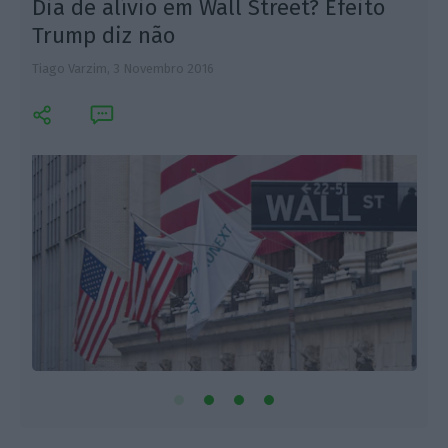
Dia de alívio em Wall Street? Efeito
Trump diz não
Tiago Varzim,
3 Novembro 2016
E