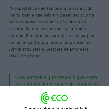
“A expectativa que temos é que corra tudo
muito bem e que seja um passo decisivo na
vida do banco, em que se dá o início da
escolha de um novo acionista”, afirmou
António Ramalho aos jornalistas, à margem
de um encontro promovido pelo Fórum de
Administradores e Gestores de Empresas
(FAE), em Lisboa.
"A expectativa que temos é que corra
tudo muito bem e que seja um passo
decisivo na vida do banco, em que se
dá o início da escolha de um novo
acionista”
Damos valor à sua privacidade
António Ramalho