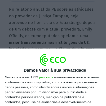
No relatório anual do PE sobre as atividades
do provedor de Justiça Europeu, hoje
aprovado no hemiciclo de Estrasburgo depois
de um debate com a atual provedora, Emily
O’Reilly, os eurodeputados apelam a uma
maior transparência nas instituições da UE
,
incluindo o Eurogrupo – o fórum de ministros
das Finanças da zona euro – e ao combate de
“todas as fontes de conflitos de interesses”.
Damos valor à sua privacidade
Nós e os nossos 1733
parceiros
armazenamos e/ou acedemos
Numa alteração ao relatório hoje aprovada
a informações num dispositivo, como cookies, e processamos
em plenário, o PE
“solicita ao Provedor de
dados pessoais, como identificadores únicos e informações
padrão enviadas por um dispositivo para publicidade e
Justiça Europeu que inicie uma investigação
conteúdos personalizados, medição de publicidade e
estratégica sobre o tratamento dado pela
conteúdos, pesquisa de audiências e desenvolvimento de