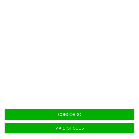
Veja todos os planos
Últimas
8 Agosto 2026
Carneiro concorda com PR sobre envio de diploma
para TC
ENTREVISTA
8 Agosto 2026
“Já todos interagimos com bots maus e bons. Mais
CONCORDO
maus do que bons”
MAIS OPÇÕES