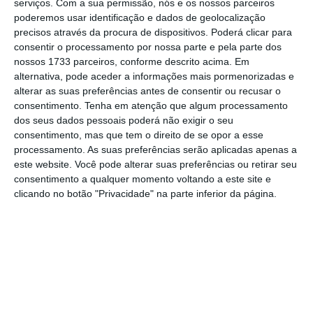
Comissão ao caso de «porta giratória»
serviços.
Com a sua permissão, nós e os nossos parceiros
poderemos usar identificação e dados de geolocalização
relativo a José Manuel Barroso, e que, neste
precisos através da procura de dispositivos. Poderá clicar para
contexto, formule recomendações relativas à
consentir o processamento por nossa parte e pela parte dos
reforma do código de conduta” do executivo
nossos 1733 parceiros, conforme descrito acima. Em
alternativa, pode aceder a informações mais pormenorizadas e
comunitário.
alterar as suas preferências antes de consentir ou recusar o
consentimento.
Tenha em atenção que algum processamento
Na quarta-feira, o presidente da Comissão,
dos seus dados pessoais poderá não exigir o seu
consentimento, mas que tem o direito de se opor a esse
Jean-Claude Juncker, enviou uma carta ao
processamento. As suas preferências serão aplicadas apenas a
presidente do Parlamento Europeu, Martin
este website. Você pode alterar suas preferências ou retirar seu
Schulz, solicitando o parecer do PE sobre a
consentimento a qualquer momento voltando a este site e
clicando no botão "Privacidade" na parte inferior da página.
intenção da Comissão de propor regras mais
rigorosas para o Código de Conduta dos
Comissários, aumentando o período de
incompatibilidade (
o chamado “período de
nojo”
) dos atuais 18 meses para dois anos, no
caso de ex-comissários, e para três anos, no