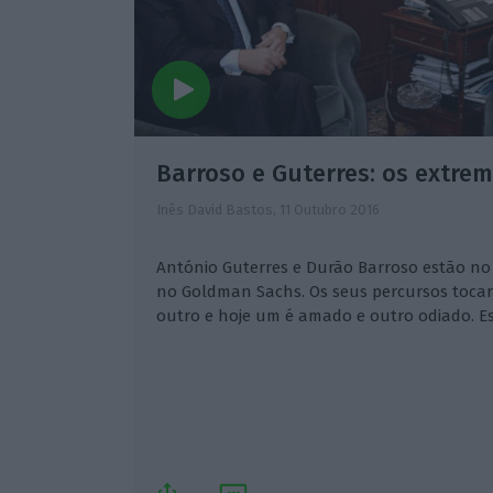
Barroso e Guterres: os extre
Inês David Bastos,
11 Outubro 2016
António Guterres e Durão Barroso estão n
no Goldman Sachs. Os seus percursos toca
outro e hoje um é amado e outro odiado. E