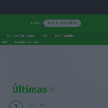
Entrar
Assinatura premium
Fundos Europeus
+M
ECO Avenida
a TAP
Ataque ao Irão
Últimas
9 Agosto 2026