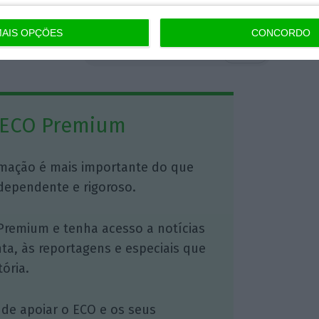
AIS OPÇÕES
CONCORDO
https://eco.sapo.pt/2016/10/31/comite-de-etica-conclui-que-barroso-nao-violou-regras-ao-ir-para-a-goldman-sachs/
Copiar
 ECO Premium
mação é mais importante do que
dependente e rigoroso.
Premium e tenha acesso a notícias
nta, às reportagens e especiais que
ória.
 de apoiar o ECO e os seus