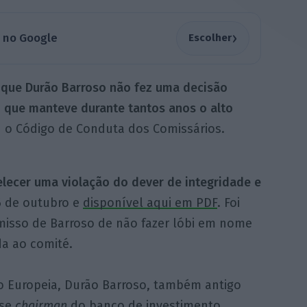
›
a no Google
Escolher
 que Durão Barroso não fez uma decisão
 que manteve durante tantos anos o alto
u o Código de Conduta dos Comissários.
elecer uma violação do dever de integridade e
6 de outubro e
disponível aqui em PDF
. Foi
sso de Barroso de não fazer lóbi em nome
a ao comité.
o Europeia, Durão Barroso, também antigo
-se
chairman
do banco de investimento