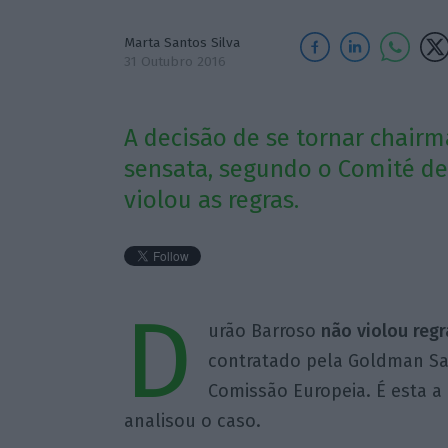
Marta Santos Silva
31 Outubro 2016
A decisão de se tornar chair
sensata, segundo o Comité d
violou as regras.
D
urão Barroso
não violou regr
contratado pela Goldman Sac
Comissão Europeia. É esta a
analisou o caso.