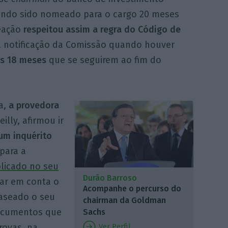
endo sido nomeado para o cargo 20 meses
eação
respeitou assim a regra do Código de
 notificação da Comissão quando houver
os 18 meses
que se seguirem ao fim do
a,
a provedora
eilly, afirmou ir
 um inquérito
para a
licado no seu
Durão Barroso
mar em conta o
Acompanhe o percurso do
baseado o seu
chairman da Goldman
documentos que
Sachs
Ver Perfil
rovas, na