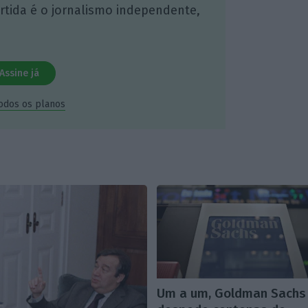
artida é o jornalismo independente,
Assine já
todos os planos
Um a um, Goldman Sachs