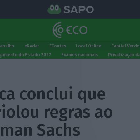
rabalho
eRadar
EContas
Local Online
Capital Verde
çamento do Estado 2027
Exames nacionais
Privatização d
ca conclui que
iolou regras ao
ldman Sachs