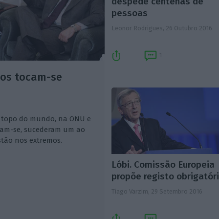
despede centenas de
pessoas
Leonor Rodrigues,
26 Outubro 2016
1
mos tocam-se
o topo do mundo, na ONU e
ram-se, sucederam um ao
stão nos extremos.
Lóbi. Comissão Europeia
propõe registo obrigatór
Tiago Varzim,
29 Setembro 2016