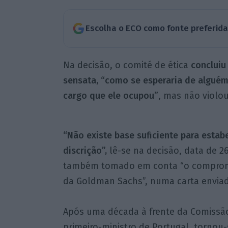
Escolha o ECO como fonte preferid
Na decisão, o comité de ética
concluiu
sensata, “como se esperaria de alguém
cargo que ele ocupou”
, mas não violo
“Não existe base suficiente para estab
discrição”,
lê-se na decisão, data de 2
também tomado em conta “o compromi
da Goldman Sachs”, numa carta enviad
Após uma década à frente da Comissã
primeiro-ministro de Portugal, tornou