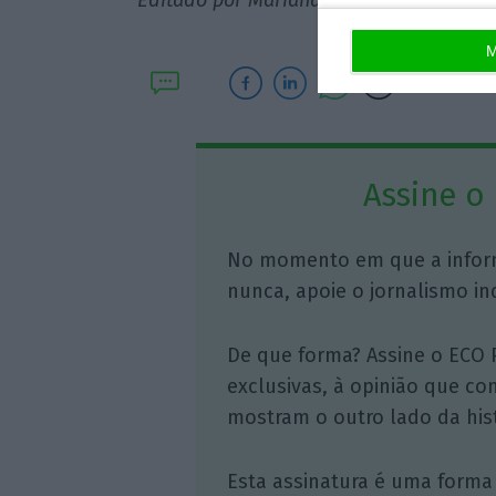
Editado por Mariana de Araújo Barbosa.
M
Assine o
No momento em que a infor
nunca, apoie o jornalismo in
De que forma? Assine o ECO 
exclusivas, à opinião que co
mostram o outro lado da hist
Esta assinatura é uma forma