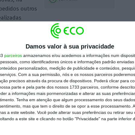
 pedidos outros
ealizadas
era
relevante considerar como o Comité de
Damos valor à sua privacidade
danos à reputação da Comissão e da União
33
parceiros
armazenamos e/ou acedemos a informações num dispositi
essoais, como identificadores únicos e informações padrão enviadas 
 papel determinar se o Código de Conduta é
conteúdos personalizados, medição de publicidade e conteúdos, pesqui
serviços.
Com a sua permissão, nós e os nossos parceiros poderemos 
ção precisos através da procura de dispositivos. Poderá clicar para co
ossa parte e pela parte dos nossos 1733 parceiros, conforme descrit
so foi alvo de críticas vindas mesmo do
eder a informações mais pormenorizadas e alterar as suas preferência
peia, com o surgimento de
um abaixo-
timento.
Tenha em atenção que algum processamento dos seus dados
nsentimento, mas que tem o direito de se opor a esse processamento. A
UE, que juntou mais de 150 mil assinaturas,
as a este website. Você pode alterar suas preferências ou retirar seu
uropeia perca a sua pensão.
tando a este site e clicando no botão "Privacidade" na parte inferior 