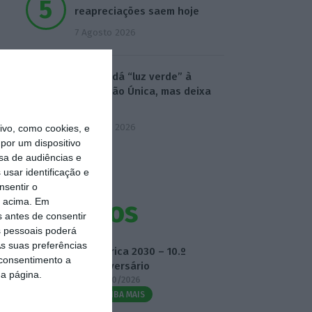
reapreciações saem hoje
7 Agosto 2026
Seguro dá “luz verde” à
Prestação Única, mas deixa
alertas
7 Agosto 2026
vo, como cookies, e
por um dispositivo
sa de audiências e
usar identificação e
nsentir o
o acima. Em
Eventos
s antes de consentir
 pessoais poderá
s suas preferências
Fábrica 2030 – 10.º
 consentimento a
Aniversário
da página.
14/10/2026
SAIBA MAIS