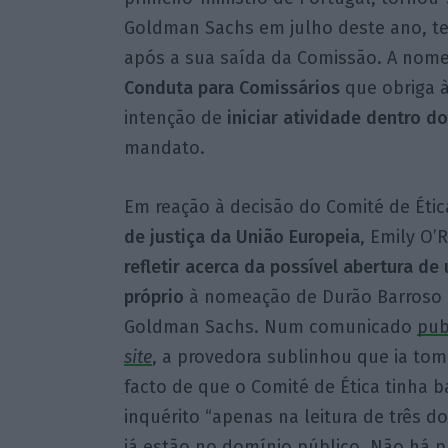
Goldman Sachs em julho deste ano, t
após a sua saída da Comissão. A nom
Conduta para Comissários
que obriga à
intenção de
iniciar atividade dentro d
mandato.
Em reação à decisão do Comité de Étic
de justiça da União Europeia
, Emily O’R
refletir acerca da possível abertura de
próprio
à nomeação de Durão Barroso 
Goldman Sachs. Num comunicado
pub
site
, a provedora sublinhou que ia to
facto de que o Comité de Ética tinha 
inquérito “apenas na leitura de três 
já estão no domínio público. Não há p