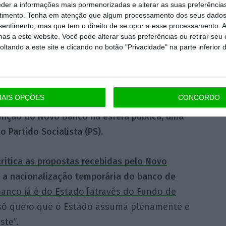
eder a informações mais pormenorizadas e alterar as suas preferência
dente do PSD diz que “ideologicamente não
timento.
Tenha em atenção que algum processamento dos seus dados
mas
entre uma má proposta e a nacionalização,
nsentimento, mas que tem o direito de se opor a esse processamento. A
as a este website. Você pode alterar suas preferências ou retirar seu
tando a este site e clicando no botão "Privacidade" na parte inferior 
a nacionalização…
AIS OPÇÕES
CONCORDO
guês (PCP) vai propor para
agendamento um
enção do Novo Banco na esfera pública, uma
o Partido Socialista (PS).
critica as propostas recebidas pelo Novo
a nacionalização temporária do banco de
anco já é do Estado [através do Fundo de
u só quero que o Estado assuma plenamente e
ste”.