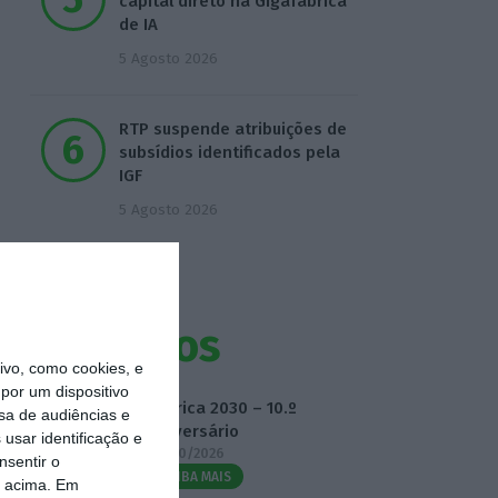
capital direto na Gigafábrica
de IA
5 Agosto 2026
RTP suspende atribuições de
subsídios identificados pela
IGF
5 Agosto 2026
Eventos
vo, como cookies, e
por um dispositivo
Fábrica 2030 – 10.º
sa de audiências e
Aniversário
usar identificação e
14/10/2026
nsentir o
SAIBA MAIS
o acima. Em