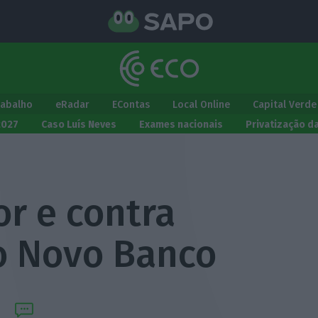
rabalho
eRadar
EContas
Local Online
Capital Verde
2027
Caso Luís Neves
Exames nacionais
Privatização d
r e contra
 o Novo Banco