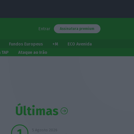
Entrar
Assinatura premium
Fundos Europeus
+M
ECO Avenida
a TAP
Ataque ao Irão
Últimas
5 Agosto 2026