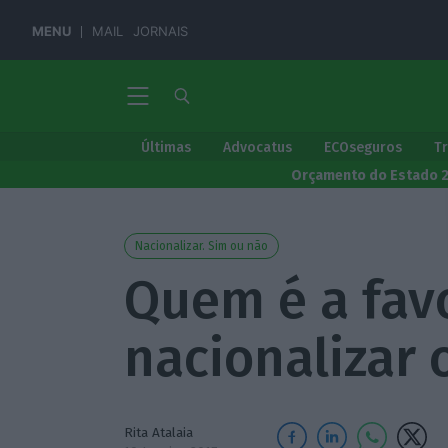
MENU
MAIL
JORNAIS
Últimas
Advocatus
ECOseguros
T
Orçamento do Estado 
Nacionalizar. Sim ou não
Quem é a favo
nacionalizar
Rita Atalaia