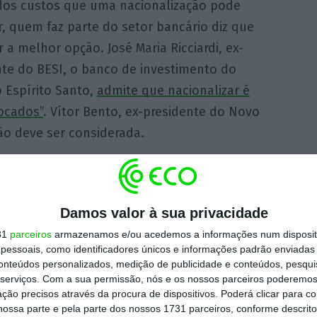
dos custos que uma nacionalização pode
, quem faz parte do setor bancário diz que
 a melhor opção. José Maria Ricciardi, ex-
nte do BESI, o banco de investimento do
 Espírito Santo,
admite que nacionalizar é
ocados”
. Vítor Bento, ex-presidente do Novo
o deve ser considerada.
T
Damos valor à sua privacidade
tico, da esquerda à direita. No partido
31
parceiros
armazenamos e/ou acedemos a informações num dispositi
árias vozes que já expressaram esta
essoais, como identificadores únicos e informações padrão enviadas 
conteúdos personalizados, medição de publicidade e conteúdos, pesqui
s alerta, num artigo de opinião, que não se
serviços.
Com a sua permissão, nós e os nossos parceiros poderemos 
tejado”,
defendendo que
“é melhor não
ção precisos através da procura de dispositivos. Poderá clicar para co
qualquer”
. Uma opinião também partilhada
ossa parte e pela parte dos nossos 1731 parceiros, conforme descrit