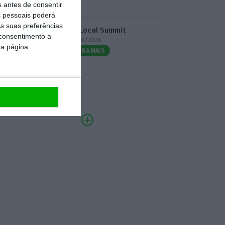
s antes de consentir
 pessoais poderá
s suas preferências
3.º Local Summit
 consentimento a
07/10/2026
da página.
SAIBA MAIS