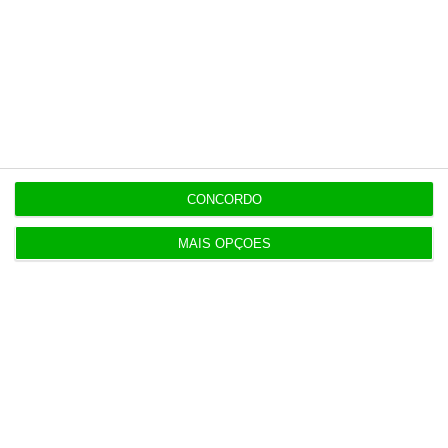
Preços o Irão continuarão a marcar rumo dos
mercados
10:10
Investidores regressam à Europa com lucros em
alta
CONCORDO
9:59
Albuquerque sem medo de desentendimentos com
MAIS OPÇÕES
Montenegro
Populares