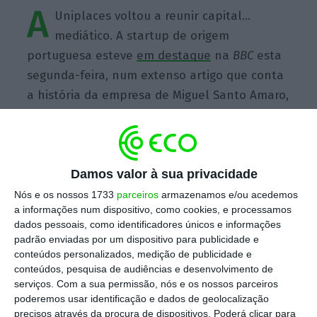
A
Uniplaces voltou a reunir capital…
mediático. A startup de origem
portuguesa esteve
em destaque
na
BBC
esta
segunda-feira, num extenso artigo que conta
a história da empresa de Miguel Santo Amaro,
Ben Grech e Mariano Kostelec.
Em 2011, os
três jovens começaram a trabalhar em
conjunto numa casa em Ponte de Lima
,
desenvolvendo o site e o modelo de negócio
Damos valor à sua privacidade
desta companhia que emprega, atualmente,
Nós e os nossos 1733
parceiros
armazenamos e/ou acedemos
a informações num dispositivo, como cookies, e processamos
132 pessoas.
dados pessoais, como identificadores únicos e informações
padrão enviadas por um dispositivo para publicidade e
conteúdos personalizados, medição de publicidade e
Escolha o ECO como fonte
›
conteúdos, pesquisa de audiências e desenvolvimento de
Escolher
preferida no Google
serviços.
Com a sua permissão, nós e os nossos parceiros
poderemos usar identificação e dados de geolocalização
precisos através da procura de dispositivos. Poderá clicar para