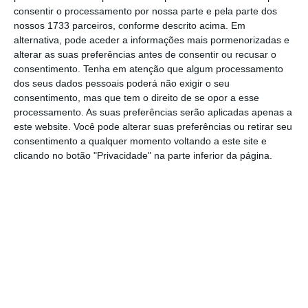
A cadeia de televisão britânica explica
consentir o processamento por nossa parte e pela parte dos
também a história da Uniplaces ao longo
nossos 1733 parceiros, conforme descrito acima. Em
alternativa, pode aceder a informações mais pormenorizadas e
destes mais de cinco anos de atividade,
até
alterar as suas preferências antes de consentir ou recusar o
chegar à quarta e última ronda de
consentimento.
Tenha em atenção que algum processamento
financiamento, em 2016, no valor de 24
dos seus dados pessoais poderá não exigir o seu
consentimento, mas que tem o direito de se opor a esse
milhões de dólares, ou cerca de 22,4 milhões
processamento. As suas preferências serão aplicadas apenas a
de euros
. A Uniplaces opera no segmento do
este website. Você pode alterar suas preferências ou retirar seu
alojamento para estudantes universitários e,
consentimento a qualquer momento voltando a este site e
clicando no botão "Privacidade" na parte inferior da página.
segundo a
BBC
, o capital angariado tem sido
usado para, sobretudo, financiar a expansão
do negócio e contratar novos colaboradores.
Uniplaces abre escritórios em Itália e Alemanha
Ler Mais