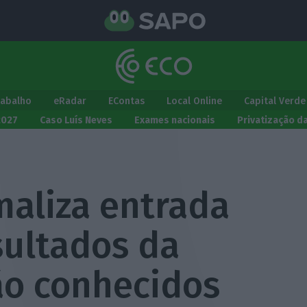
rabalho
eRadar
EContas
Local Online
Capital Verde
2027
Caso Luís Neves
Exames nacionais
Privatização d
maliza entrada
sultados da
ão conhecidos