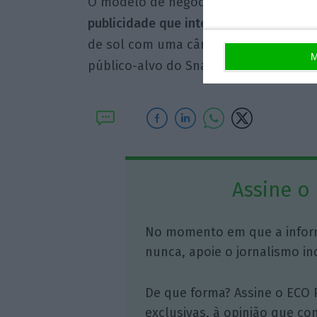
O modelo de negócio da Snap Inc. bas
publicidade que integra no serviço, a
de sol com uma câmara e que funcionam
M
público-alvo do Snapchat são os joven
Assine o
No momento em que a infor
nunca, apoie o jornalismo in
De que forma? Assine o ECO 
exclusivas, à opinião que co