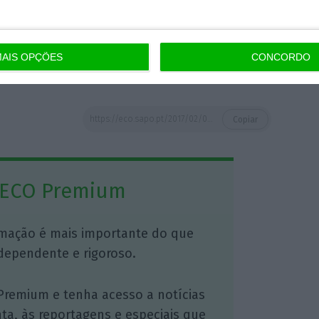
eia-se, sobretudo, em
receitas oriundas da
ssim como na venda dos
Spectacles
, uns óculos
 a par com a aplicação. Sim, o principal
AIS OPÇÕES
CONCORDO
s.
https://eco.sapo.pt/2017/02/02/snap-inc-formaliza-entrada-em-bolsa-resultados-da-empresa-ja-sao-conhecidos/
Copiar
 ECO Premium
mação é mais importante do que
dependente e rigoroso.
Premium e tenha acesso a notícias
nta, às reportagens e especiais que