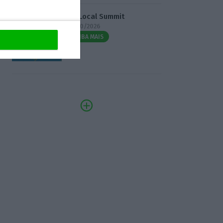
3.º Local Summit
07/10/2026
SAIBA MAIS