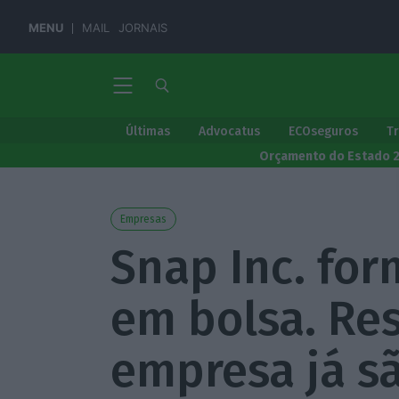
MENU
MAIL
JORNAIS
Últimas
Advocatus
ECOseguros
T
Orçamento do Estado 
Empresas
Snap Inc. for
em bolsa. Re
empresa já s