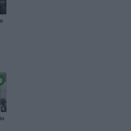
to
io