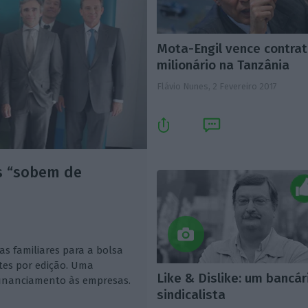
Mota-Engil vence contra
milionário na Tanzânia
Flávio Nunes,
2 Fevereiro 2017
s “sobem de
s familiares para a bolsa
tes por edição. Uma
Like & Dislike: um bancár
 financiamento às empresas.
sindicalista