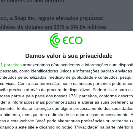
de dólares no ano anterior
.
sso,
a Snap Inc. regista elevados prejuízos:
ilhões de dólares em 2015 e 514,64 milhões
res em 2016
. Foi também revelado que a
 assenta na Google Cloud a esmagadora
das operações. Deverá ainda investir dois mil
Damos valor à sua privacidade
Alphabet, a empresa-mãe da Google, ao longo
31
parceiros
armazenamos e/ou acedemos a informações num dispositi
essoais, como identificadores únicos e informações padrão enviadas 
conteúdos personalizados, medição de publicidade e conteúdos, pesqui
serviços.
Com a sua permissão, nós e os nossos parceiros poderemos 
ilizadores ativos da aplicação que, de acordo
ção precisos através da procura de dispositivos. Poderá clicar para co
ossa parte e pela parte dos nossos 1731 parceiros, conforme descrit
milhões
. Em média, são criados 2,5 mil
eder a informações mais pormenorizadas e alterar as suas preferência
 as típicas mensagens em vídeo ou imagem
timento.
Tenha em atenção que algum processamento dos seus dados
nsentimento, mas que tem o direito de se opor a esse processamento. A
m de um dia.
as a este website. Você pode alterar suas preferências ou retirar seu
tando a este site e clicando no botão "Privacidade" na parte inferior 