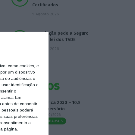
Certificados
5 Agosto 2026
Associação pede a Seguro
veto da lei dos TVDE
5 Agosto 2026
vo, como cookies, e
por um dispositivo
sa de audiências e
Eventos
usar identificação e
nsentir o
o acima. Em
Fábrica 2030 – 10.º
s antes de consentir
Aniversário
 pessoais poderá
14/10/2026
s suas preferências
SAIBA MAIS
 consentimento a
da página.