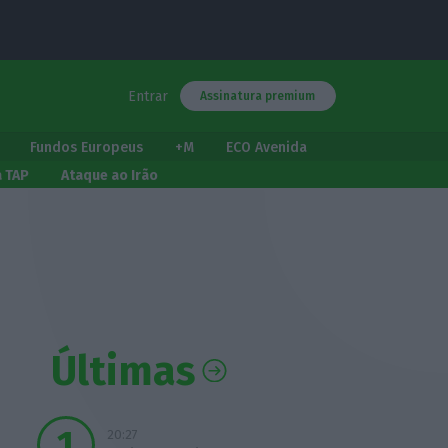
Entrar
Assinatura premium
Fundos Europeus
+M
ECO Avenida
a TAP
Ataque ao Irão
Últimas
20:27